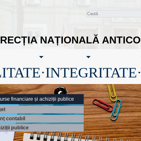
IRECȚIA NAȚIONALĂ ANTIC
ITATE·INTEGRITATE
rse financiare și achiziții publice
et
anț contabil
ziții publice