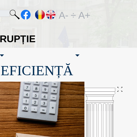
A-
÷
A+
ORUPȚIE
·EFICIENȚĂ