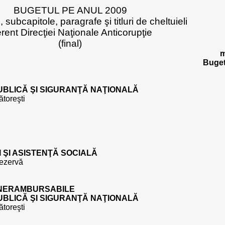
BUGETUL PE ANUL 2009
 subcapitole, paragrafe şi titluri de cheltuieli
erent Direcţiei Naţionale Anticorupţie
(final)
m
Buget
PUBLICĂ ŞI SIGURANŢĂ NAŢIONALĂ
ătoreşti
I ŞI ASISTENŢĂ SOCIALĂ
rezervă
 NERAMBURSABILE
PUBLICĂ ŞI SIGURANŢĂ NAŢIONALĂ
ătoreşti