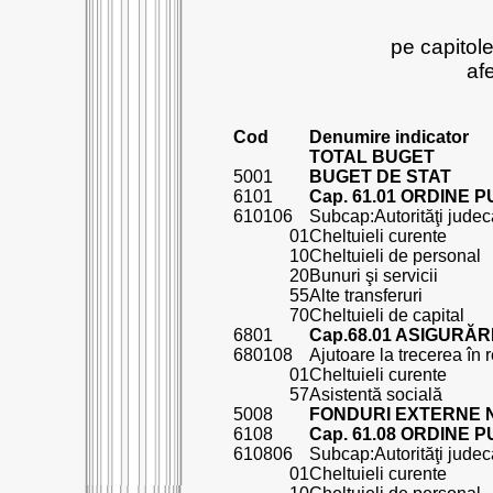
pe capitole,
af
Cod
Denumire indicator
TOTAL BUGET
5001
BUGET DE STAT
6101
Cap. 61.01 ORDINE 
610106
Subcap:Autorităţi judec
01
Cheltuieli curente
10
Cheltuieli de personal
20
Bunuri şi servicii
55
Alte transferuri
70
Cheltuieli de capital
6801
Cap.68.01 ASIGURĂR
680108
Ajutoare la trecerea în 
01
Cheltuieli curente
57
Asistentă socială
5008
FONDURI EXTERNE
6108
Cap. 61.08 ORDINE 
610806
Subcap:Autorităţi judec
01
Cheltuieli curente