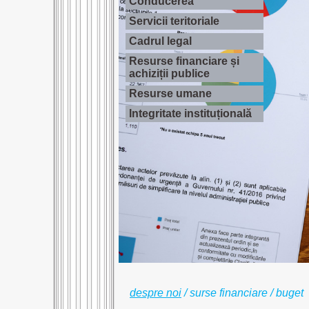
Conducerea
Servicii teritoriale
Cadrul legal
Resurse financiare și
achiziții publice
Resurse umane
Integritate instituțională
despre noi
/
surse financiare / buget