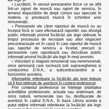
• Lucrătorii, în sensul persoanelor fizice ce se află
într-un raport de muncă sau raport de serviciu, în
temeiul dispozițiilor de drept comun sau speciale în
materie, și prestează muncă în schimbul unei
remunerații;
• Persoanele ale căror raporturi de muncă nu au
început încă și care efectuează raportări sau divulgă
public informații privind încălcări ale legii obținute în
timpul procesului de recrutare sau altor negocieri
precontractuale ori în cazul în care raportul de muncă
sau raportul de serviciu a încetat, precum și
persoanele care raportează sau dezvăluie public
informații privind încălcări ale legii în mod anonim;
• Voluntarii și stagiarii remunerați sau neremunerați,
orice persoană care lucrează sub supravegherea și
conducerea D.N.A., a subcontractanților și a
furnizorilor acesteia.
Informațiile referitoare la încălcări ale legii trebuie
să fi fost obținute de avertizor în context profesional
.
Prin contextul profesional se înțelege totalitatea
activităților profesionale, actuale sau anterioare, de
orice natură, remunerate sau nu, desfășurate de
avertizor în cadrul D.N.A., în baza cărora acesta a
putut obține informații referitoare la încălcări ale legii