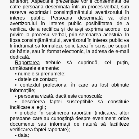
anterior). Aspectele prezentate vor fi consemnate de
către persoana desemnată într-un proces-verbal, sub
rezerva exprimării consimțământului avertizorului în
interes public. Persoana desemnată va oferi
avertizorului în interes public posibilitatea de a
verifica, de a rectifica și de a-și exprima acordul cu
privire la procesul-verbal, prin semnarea acestuia. În
lipsa consimțământului, avertizorul în interes public va
fi îndrumat să formuleze solicitarea în scris, pe suport
de hârtie, sau în format electronic, la adresa de e-mail
dedicată.
Raportarea
trebuie să cuprindă, cel puțin,
următoarele elemente:
• numele și prenumele;
• datele de contact;
• contextul profesional în care au fost obținute
informațiile;
• persoana vizată, dacă este cunoscută;
• descrierea faptei susceptibile să constituie
încălcare a legii;
• probele în susținerea raportării (indicarea altor
persoane care au cunoștință despre eveniment, orice
documente sau informații de natură să faciliteze
verificarea faptei raportate);
• data;