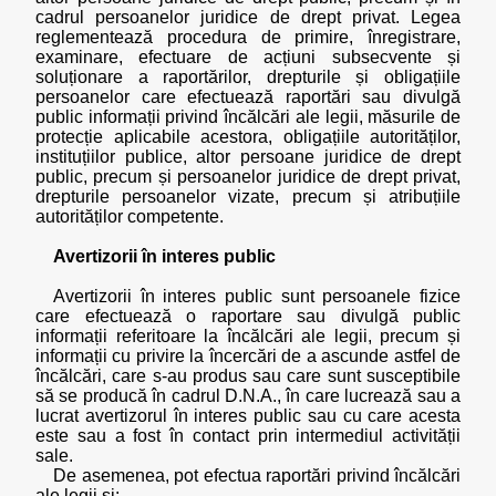
cadrul persoanelor juridice de drept privat. Legea
reglementează procedura de primire, înregistrare,
examinare, efectuare de acțiuni subsecvente și
soluționare a raportărilor, drepturile și obligațiile
persoanelor care efectuează raportări sau divulgă
public informații privind încălcări ale legii, măsurile de
protecție aplicabile acestora, obligațiile autorităților,
instituțiilor publice, altor persoane juridice de drept
public, precum și persoanelor juridice de drept privat,
drepturile persoanelor vizate, precum și atribuțiile
autorităților competente.
Avertizorii în interes public
Avertizorii în interes public sunt persoanele fizice
care efectuează o raportare sau divulgă public
informații referitoare la încălcări ale legii, precum și
informații cu privire la încercări de a ascunde astfel de
încălcări, care s-au produs sau care sunt susceptibile
să se producă în cadrul D.N.A., în care lucrează sau a
lucrat avertizorul în interes public sau cu care acesta
este sau a fost în contact prin intermediul activității
sale.
De asemenea, pot efectua raportări privind încălcări
ale legii și: