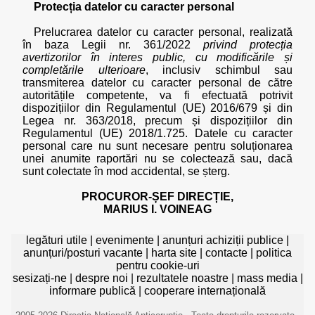
Protecția datelor cu caracter personal
Prelucrarea datelor cu caracter personal, realizată
în baza Legii nr. 361/2022
privind protecția
avertizorilor în interes public, cu modificările și
completările ulterioare
, inclusiv schimbul sau
transmiterea datelor cu caracter personal de către
autoritățile competente, va fi efectuată potrivit
dispozițiilor din Regulamentul (UE) 2016/679 și din
Legea nr. 363/2018, precum și dispozițiilor din
Regulamentul (UE) 2018/1.725. Datele cu caracter
personal care nu sunt necesare pentru soluționarea
unei anumite raportări nu se colectează sau, dacă
sunt colectate în mod accidental, se șterg.
PROCUROR-ȘEF DIRECȚIE,
MARIUS I. VOINEAG
legături utile
|
evenimente
|
anunțuri achiziții publice
|
anunțuri/posturi vacante
|
harta site
|
contacte
|
politica
pentru cookie-uri
sesizați-ne
|
despre noi
|
rezultatele noastre
|
mass media
|
informare publică
|
cooperare internațională