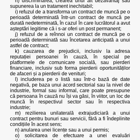
h) discriminarea, crearea unui alt dezavantaj sau
supunerea la un tratament inechitabil;
i) refuzul de a transforma un contract de muncă pe o
perioadă determinată într-un contract de muncă pe
durată nedeterminată, în cazul în care lucrătorul a avut
așteptări legitime că i s-ar oferi un post permanent;
j) refuzul de a reînnoi un contract de muncă pe o
perioadă determinată sau încetarea anticipată a unui
astfel de contract;
k) cauzarea de prejudicii, inclusiv la adresa
reputației persoanei în cauză, în special pe
platformele de comunicare socială, sau pierderi
financiare, inclusiv sub forma pierderii oportunităților
de afaceri și a pierderii de venituri;
l) includerea pe o listă sau într-o bază de date
negativă, pe baza unui acord sectorial sau la nivel de
industrie, formal sau informal, care poate presupune
că persoana în cauză nu își va găsi, în viitor, un loc de
muncă în respectivul sector sau în respectiva
industrie;
m) rezilierea unilaterală extrajudiciară a unui
contract pentru bunuri sau servicii, fără a fi îndeplinite
condițiile în acest sens;
n) anularea unei licențe sau a unui permis;
o) solicitarea de efectuare a unei evaluări