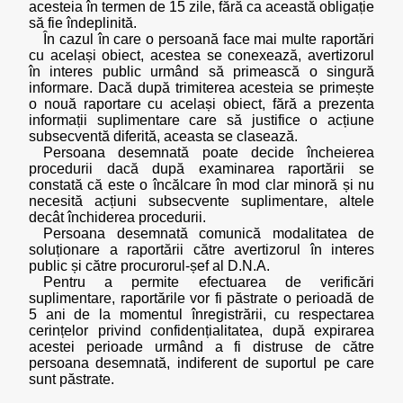
acesteia în termen de 15 zile, fără ca această obligație
să fie îndeplinită.
În cazul în care o persoană face mai multe raportări
cu același obiect, acestea se conexează, avertizorul
în interes public urmând să primească o singură
informare. Dacă după trimiterea acesteia se primește
o nouă raportare cu același obiect, fără a prezenta
informații suplimentare care să justifice o acțiune
subsecventă diferită, aceasta se clasează.
Persoana desemnată poate decide încheierea
procedurii dacă după examinarea raportării se
constată că este o încălcare în mod clar minoră și nu
necesită acțiuni subsecvente suplimentare, altele
decât închiderea procedurii.
Persoana desemnată comunică modalitatea de
soluționare a raportării către avertizorul în interes
public și către procurorul-șef al D.N.A.
Pentru a permite efectuarea de verificări
suplimentare, raportările vor fi păstrate o perioadă de
5 ani de la momentul înregistrării, cu respectarea
cerințelor privind confidențialitatea, după expirarea
acestei perioade urmând a fi distruse de către
persoana desemnată, indiferent de suportul pe care
sunt păstrate.