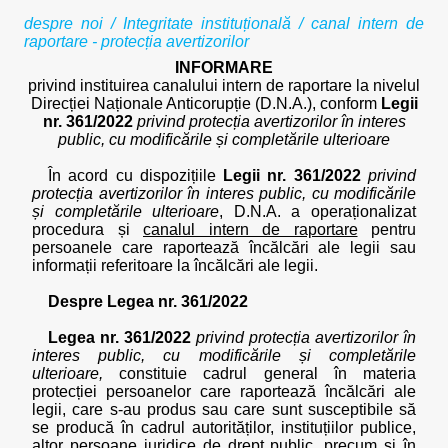
despre noi
/
Integritate instituțională
/ canal intern de
raportare - protecția avertizorilor
INFORMARE
privind instituirea canalului intern de raportare la nivelul
Direcției Naționale Anticorupție (D.N.A.), conform
Legii
nr. 361/2022
privind protecția avertizorilor în interes
public, cu modificările și completările ulterioare
În acord cu dispozițiile
Legii nr. 361/2022
privind
protecția avertizorilor în interes public, cu modificările
și completările ulterioare
, D.N.A. a operaționalizat
procedura și
canalul intern de raportare
pentru
persoanele care raportează încălcări ale legii sau
informații referitoare la încălcări ale legii.
Despre Legea nr. 361/2022
Legea nr. 361/2022
privind protecția avertizorilor în
interes public, cu modificările și completările
ulterioare,
constituie cadrul general în materia
protecției persoanelor care raportează încălcări ale
legii, care s-au produs sau care sunt susceptibile să
se producă în cadrul autorităților, instituțiilor publice,
altor persoane juridice de drept public, precum și în