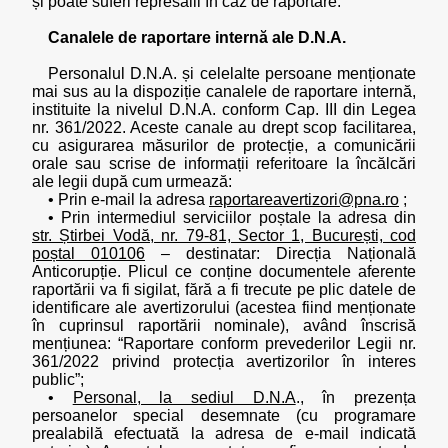
și poate suferi represalii în caz de raportare.
Canalele de raportare internă ale D.N.A.
Personalul D.N.A. și celelalte persoane menționate
mai sus au la dispoziție canalele de raportare internă,
instituite la nivelul D.N.A. conform Cap. III din Legea
nr. 361/2022. Aceste canale au drept scop facilitarea,
cu asigurarea măsurilor de protecție, a comunicării
orale sau scrise de informații referitoare la încălcări
ale legii după cum urmează:
• Prin e-mail la adresa
raportareavertizori@pna.ro
;
• Prin intermediul serviciilor poștale la adresa din
str. Știrbei Vodă, nr. 79-81, Sector 1, București, cod
poștal 010106
– destinatar: Direcția Națională
Anticorupție. Plicul ce conține documentele aferente
raportării va fi sigilat, fără a fi trecute pe plic datele de
identificare ale avertizorului (acestea fiind menționate
în cuprinsul raportării nominale), având înscrisă
mențiunea: “Raportare conform prevederilor Legii nr.
361/2022 privind protecția avertizorilor în interes
public”;
•
Personal, la sediul D.N.A
., în prezența
persoanelor special desemnate (cu programare
prealabilă efectuată la adresa de e-mail indicată