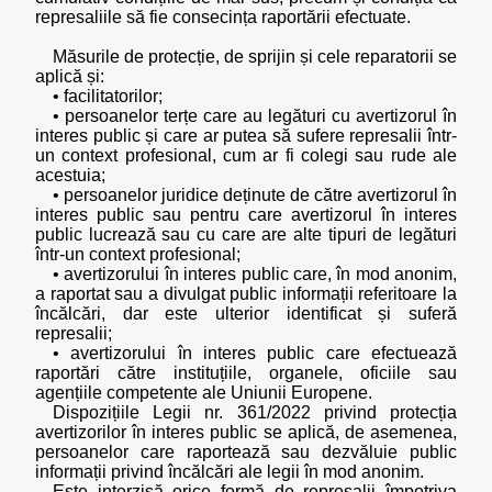
represaliile să fie consecința raportării efectuate.
Măsurile de protecție, de sprijin și cele reparatorii se
aplică și:
• facilitatorilor;
• persoanelor terțe care au legături cu avertizorul în
interes public și care ar putea să sufere represalii într-
un context profesional, cum ar fi colegi sau rude ale
acestuia;
• persoanelor juridice deținute de către avertizorul în
interes public sau pentru care avertizorul în interes
public lucrează sau cu care are alte tipuri de legături
într-un context profesional;
• avertizorului în interes public care, în mod anonim,
a raportat sau a divulgat public informații referitoare la
încălcări, dar este ulterior identificat și suferă
represalii;
• avertizorului în interes public care efectuează
raportări către instituțiile, organele, oficiile sau
agențiile competente ale Uniunii Europene.
Dispozițiile Legii nr. 361/2022 privind protecția
avertizorilor în interes public se aplică, de asemenea,
persoanelor care raportează sau dezvăluie public
informații privind încălcări ale legii în mod anonim.
Este interzisă orice formă de represalii împotriva