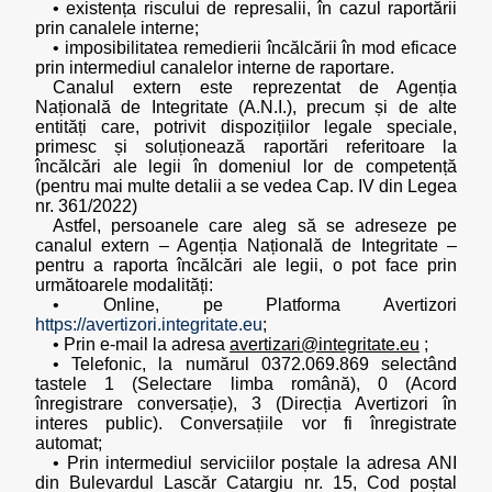
• existența riscului de represalii, în cazul raportării
prin canalele interne;
• imposibilitatea remedierii încălcării în mod eficace
prin intermediul canalelor interne de raportare.
Canalul extern este reprezentat de Agenția
Națională de Integritate (A.N.I.), precum și de alte
entități care, potrivit dispozițiilor legale speciale,
primesc și soluționează raportări referitoare la
încălcări ale legii în domeniul lor de competență
(pentru mai multe detalii a se vedea Cap. IV din Legea
nr. 361/2022)
Astfel, persoanele care aleg să se adreseze pe
canalul extern – Agenția Națională de Integritate –
pentru a raporta încălcări ale legii, o pot face prin
următoarele modalități:
• Online, pe Platforma Avertizori
https://avertizori.integritate.eu
;
• Prin e-mail la adresa
avertizari@integritate.eu
;
• Telefonic, la numărul 0372.069.869 selectând
tastele 1 (Selectare limba română), 0 (Acord
înregistrare conversație), 3 (Direcția Avertizori în
interes public). Conversațiile vor fi înregistrate
automat;
• Prin intermediul serviciilor poștale la adresa ANI
din Bulevardul Lascăr Catargiu nr. 15, Cod poștal