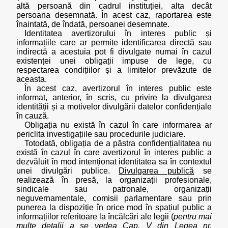
altă persoană din cadrul instituției, alta decât
persoana desemnată. În acest caz, raportarea este
înaintată, de îndată, persoanei desemnate.
Identitatea avertizorului în interes public și
informațiile care ar permite identificarea directă sau
indirectă a acestuia pot fi divulgate numai în cazul
existenței unei obligații impuse de lege, cu
respectarea condițiilor și a limitelor prevăzute de
aceasta.
În acest caz, avertizorul în interes public este
informat, anterior, în scris, cu privire la divulgarea
identității și a motivelor divulgării datelor confidențiale
în cauză.
Obligația nu există în cazul în care informarea ar
periclita investigațiile sau procedurile judiciare.
Totodată, obligația de a păstra confidențialitatea nu
există în cazul în care avertizorul în interes public a
dezvăluit în mod intenționat identitatea sa în contextul
unei divulgări publice.
Divulgarea publică
se
realizează în presă, la organizații profesionale,
sindicale sau patronale, organizații
neguvernamentale, comisii parlamentare sau prin
punerea la dispoziție în orice mod în spațiul public a
informațiilor referitoare la încălcări ale legii (
pentru mai
multe detalii a se vedea Cap. V din Legea nr.