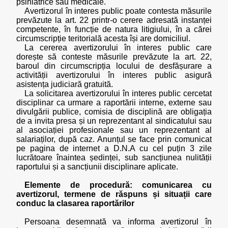
psihiatrice sau medicale.
Avertizorul în interes public poate contesta măsurile
prevăzute la art. 22 printr-o cerere adresată instanței
competente, în funcție de natura litigiului, în a cărei
circumscripție teritorială acesta își are domiciliul.
La cererea avertizorului în interes public care
dorește să conteste măsurile prevăzute la art. 22,
baroul din circumscripția locului de desfășurare a
activității avertizorului în interes public asigură
asistența judiciară gratuită.
La solicitarea avertizorului în interes public cercetat
disciplinar ca urmare a raportării interne, externe sau
divulgării publice, comisia de disciplină are obligația
de a invita presa și un reprezentant al sindicatului sau
al asociației profesionale sau un reprezentant al
salariaților, după caz. Anunțul se face prin comunicat
pe pagina de internet a D.N.A cu cel puțin 3 zile
lucrătoare înaintea ședinței, sub sancțiunea nulității
raportului și a sancțiunii disciplinare aplicate.
Elemente de procedură: comunicarea cu
avertizorul, termene de răspuns și situații care
conduc la clasarea raportărilor
Persoana desemnată va informa avertizorul în