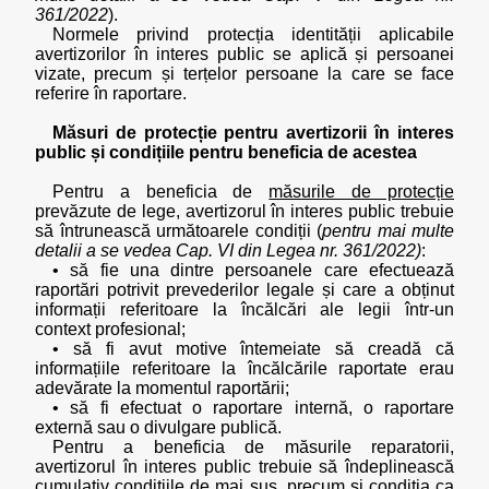
361/2022
).
Normele privind protecția identității aplicabile
avertizorilor în interes public se aplică și persoanei
vizate, precum și terțelor persoane la care se face
referire în raportare.
Măsuri de protecție pentru avertizorii în interes
public și condițiile pentru beneficia de acestea
Pentru a beneficia de
măsurile de protecție
prevăzute de lege, avertizorul în interes public trebuie
să întrunească următoarele condiții (
pentru mai multe
detalii a se vedea Cap. VI din Legea nr. 361/2022)
:
• să fie una dintre persoanele care efectuează
raportări potrivit prevederilor legale și care a obținut
informații referitoare la încălcări ale legii într-un
context profesional;
• să fi avut motive întemeiate să creadă că
informațiile referitoare la încălcările raportate erau
adevărate la momentul raportării;
• să fi efectuat o raportare internă, o raportare
externă sau o divulgare publică.
Pentru a beneficia de măsurile reparatorii,
avertizorul în interes public trebuie să îndeplinească
cumulativ condițiile de mai sus, precum și condiția ca