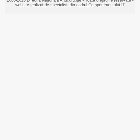
2005-2026 Direcția Națională Anticorupție - Toate drepturile rezervate -
website realizat de specialiști din cadrul Compartimentului IT