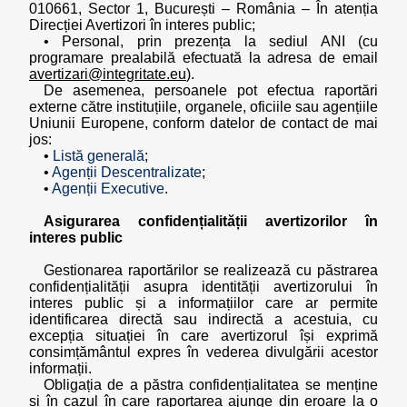
010661, Sector 1, București – România – În atenția
Direcției Avertizori în interes public;
• Personal, prin prezența la sediul ANI (cu
programare prealabilă efectuată la adresa de email
avertizari@integritate.eu
).
De asemenea, persoanele pot efectua raportări
externe către instituțiile, organele, oficiile sau agențiile
Uniunii Europene, conform datelor de contact de mai
jos:
•
Listă generală
;
•
Agenții Descentralizate
;
•
Agenții Executive
.
Asigurarea confidențialității avertizorilor în
interes public
Gestionarea raportărilor se realizează cu păstrarea
confidențialității asupra identității avertizorului în
interes public și a informațiilor care ar permite
identificarea directă sau indirectă a acestuia, cu
excepția situației în care avertizorul își exprimă
consimțământul expres în vederea divulgării acestor
informații.
Obligația de a păstra confidențialitatea se menține
și în cazul în care raportarea ajunge din eroare la o