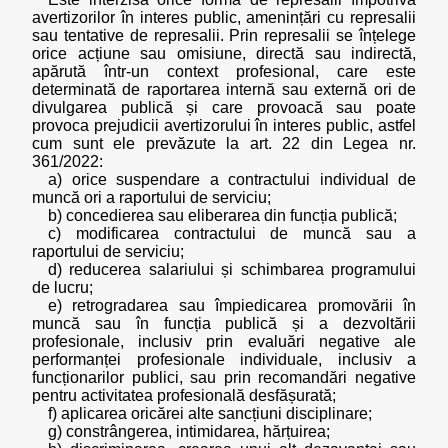
avertizorilor în interes public, amenințări cu represalii
sau tentative de represalii. Prin represalii se înțelege
orice acțiune sau omisiune, directă sau indirectă,
apărută într-un context profesional, care este
determinată de raportarea internă sau externă ori de
divulgarea publică și care provoacă sau poate
provoca prejudicii avertizorului în interes public, astfel
cum sunt ele prevăzute la art. 22 din Legea nr.
361/2022:
a) orice suspendare a contractului individual de
muncă ori a raportului de serviciu;
b) concedierea sau eliberarea din funcția publică;
c) modificarea contractului de muncă sau a
raportului de serviciu;
d) reducerea salariului și schimbarea programului
de lucru;
e) retrogradarea sau împiedicarea promovării în
muncă sau în funcția publică și a dezvoltării
profesionale, inclusiv prin evaluări negative ale
performanței profesionale individuale, inclusiv a
funcționarilor publici, sau prin recomandări negative
pentru activitatea profesională desfășurată;
f) aplicarea oricărei alte sancțiuni disciplinare;
g) constrângerea, intimidarea, hărțuirea;