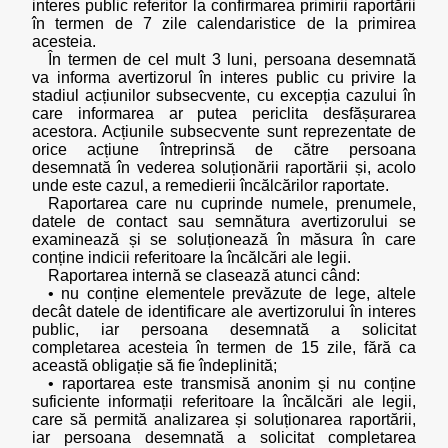
interes public referitor la confirmarea primirii raportării
în termen de 7 zile calendaristice de la primirea
acesteia.
În termen de cel mult 3 luni, persoana desemnată
va informa avertizorul în interes public cu privire la
stadiul acțiunilor subsecvente, cu excepția cazului în
care informarea ar putea periclita desfășurarea
acestora. Acțiunile subsecvente sunt reprezentate de
orice acțiune întreprinsă de către persoana
desemnată în vederea soluționării raportării și, acolo
unde este cazul, a remedierii încălcărilor raportate.
Raportarea care nu cuprinde numele, prenumele,
datele de contact sau semnătura avertizorului se
examinează și se soluționează în măsura în care
conține indicii referitoare la încălcări ale legii.
Raportarea internă se clasează atunci când:
• nu conține elementele prevăzute de lege, altele
decât datele de identificare ale avertizorului în interes
public, iar persoana desemnată a solicitat
completarea acesteia în termen de 15 zile, fără ca
această obligație să fie îndeplinită;
• raportarea este transmisă anonim și nu conține
suficiente informații referitoare la încălcări ale legii,
care să permită analizarea și soluționarea raportării,
iar persoana desemnată a solicitat completarea