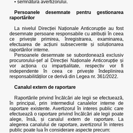
• semnătura avertizorului.
Persoanele desemnate pentru gestionarea
raportărilor
La nivelul Direcției Naționale Anticorupție au fost
desemnate persoane responsabile cu atribuții în ceea
ce privește primirea, înregistrarea, examinarea,
efectuarea de acțiuni subsecvente și soluționarea
raportărilor interne.
Persoanele desemnate se subordonează exclusiv
procurorului-șef al Direcției Naționale Anticorupție și
vor acționa cu imparțialitate, respectiv vor fi
independente în ceea ce privește îndeplinirea
responsabilităților ce derivă din Legea nr. 361/2022.
Canalul extern de raportare
Raportările privind încălcări ale legii se efectuează,
în principal, prin intermediul canalelor interne de
raportare existente. Avertizorul în interes public care
efectuează o raportare privind încălcări ale legii poate
alege, însă, și canalul extern de raportare. La
alegerea canalului de raportare, avertizorul în interes
public poate lua în considerare aspecte precum: