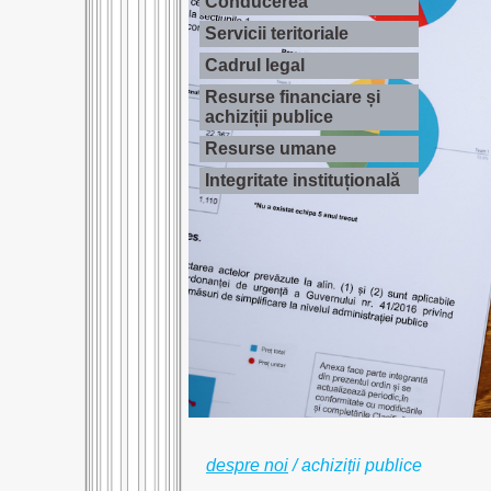
Conducerea
Servicii teritoriale
Cadrul legal
Resurse financiare și
achiziții publice
Resurse umane
Integritate instituțională
despre noi
/
achiziții publice