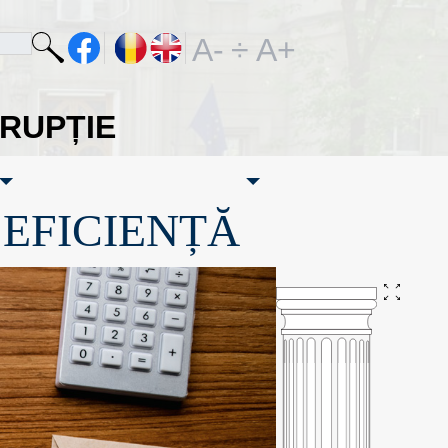
A-
÷
A+
ORUPȚIE
·EFICIENȚĂ