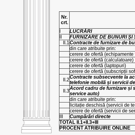
Nr.
crt.
I
LUCRĂRI
II
FURNIZARE DE BUNURI ȘI 
II.1
Contracte de furnizare de bun
din care atribuite prin:
cerere de ofertă (echipamente 
cerere de ofertă (calculatoare)
cerere de ofertă (laptopuri)
cerere de ofertă (subscripții so
Contracte subsecvente la acor
II.2
telefonie mobilă și servicii d
Acord cadru de furnizare și se
II.3
service auto)
din care atribuite prin:
licitație deschisă (servicii de t
cerere de ofertă (servicii de se
III
Cumpărări directe
TOTAL II.1+II.3+III
PROCENT ATRIBUIRE ONLINE