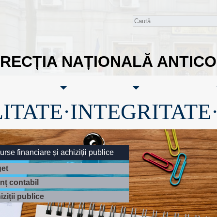
IRECȚIA NAȚIONALĂ ANTIC
ITATE·INTEGRITATE
rse financiare și achiziții publice
et
anț contabil
ziții publice