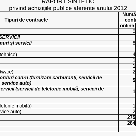
RAPORT SINTETIC
privind achizițiile publice aferente anului 2012
Număr
Tipuri de contracte
cont
online
0
SERVICII
uri și servicii
8
tehnice)
4
1
1
ftware)
2
duri cadru (furnizare carburanți, servicii de
5
e service auto)
rvicii (servicii de telefonie mobilă, servicii de
1
elefonie mobilă)
1
rvice auto)
2
275
284