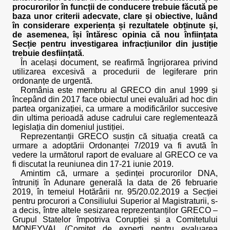
procurorilor în funcții de conducere trebuie făcută pe
baza unor criterii adecvate, clare și obiective, luând
în considerare experiența și rezultatele obținute și,
de asemenea, își întăresc opinia că nou înființata
Secție pentru investigarea infracțiunilor din justiție
trebuie desființată
.
În același document, se reafirmă îngrijorarea privind
utilizarea excesivă a procedurii de legiferare prin
ordonanțe de urgentă.
România este membru al GRECO din anul 1999 și
începând din 2017 face obiectul unei evaluări ad hoc din
partea organizației, ca urmare a modificărilor succesive
din ultima perioadă aduse cadrului care reglementează
legislația din domeniul justiției.
Reprezentanții GRECO susțin că situația creată ca
urmare a adoptării Ordonanței 7/2019 va fi avută în
vedere la următorul raport de evaluare al GRECO ce va
fi discutat la reuniunea din 17-21 iunie 2019.
Amintim că, urmare a ședinței procurorilor DNA,
întruniți în Adunare generală la data de 26 februarie
2019, în temeiul Hotărârii nr. 95/20.02.2019 a Secției
pentru procurori a Consiliului Superior al Magistraturii, s-
a decis, între altele sesizarea reprezentanților GRECO –
Grupul Statelor împotriva Corupției și a Comitetului
MONEYVAL (Comitet de experți pentru evaluarea