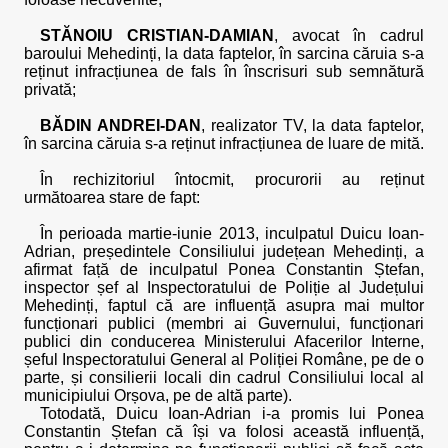
STĂNOIU CRISTIAN-DAMIAN
, avocat în cadrul
baroului Mehedinți, la data faptelor, în sarcina căruia s-a
reținut infracțiunea de fals în înscrisuri sub semnătură
privată;
BĂDIN ANDREI-DAN
, realizator TV, la data faptelor,
în sarcina căruia s-a reținut infracțiunea de luare de mită.
În rechizitoriul întocmit, procurorii au reținut
următoarea stare de fapt:
În perioada martie-iunie 2013, inculpatul Duicu Ioan-
Adrian, președintele Consiliului județean Mehedinți, a
afirmat față de inculpatul Ponea Constantin Ștefan,
inspector șef al Inspectoratului de Poliție al Județului
Mehedinți, faptul că are influență asupra mai multor
funcționari publici (membri ai Guvernului, funcționari
publici din conducerea Ministerului Afacerilor Interne,
șeful Inspectoratului General al Poliției Române, pe de o
parte, și consilierii locali din cadrul Consiliului local al
municipiului Orșova, pe de altă parte).
Totodată, Duicu Ioan-Adrian i-a promis lui Ponea
Constantin Ștefan că își va folosi această influență,