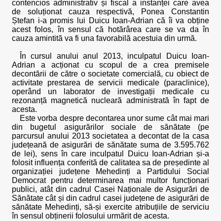
contencios administrativ și fiscal a instanței care avea
de soluționat cauza respectivă, Ponea Constantin
Ștefan i-a promis lui Duicu Ioan-Adrian că îi va obține
acest folos, în sensul că hotărârea care se va da în
cauza amintită va fi una favorabilă acestuia din urmă.
În cursul anului anul 2013, inculpatul Duicu Ioan-
Adrian a acționat cu scopul de a crea premisele
decontării de către o societate comercială, cu obiect de
activitate prestarea de servicii medicale (paraclinice),
operând un laborator de investigații medicale cu
rezonanță magnetică nucleară administrată în fapt de
acesta.
Este vorba despre decontarea unor sume cât mai mari
din bugetul asigurărilor sociale de sănătate (pe
parcursul anului 2013 societatea a decontat de la casa
județeană de asigurări de sănătate suma de 3.595.762
de lei), sens în care inculpatul Duicu Ioan-Adrian și-a
folosit influența conferită de calitatea sa de președinte al
organizației județene Mehedinți a Partidului Social
Democrat pentru determinarea mai multor funcționari
publici, atât din cadrul Casei Naționale de Asigurări de
Sănătate cât și din cadrul casei județene de asigurări de
sănătate Mehedinți, să-și exercite atribuțiile de serviciu
în sensul obținerii folosului urmărit de acesta.