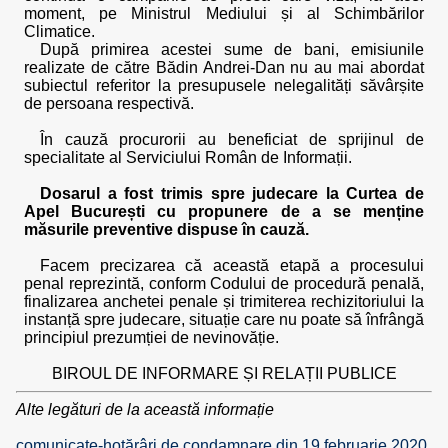
moment, pe Ministrul Mediului și al Schimbărilor
Climatice.
După primirea acestei sume de bani, emisiunile
realizate de către Bădin Andrei-Dan nu au mai abordat
subiectul referitor la presupusele nelegalități săvârșite
de persoana respectivă.
În cauză procurorii au beneficiat de sprijinul de
specialitate al Serviciului Român de Informații.
Dosarul a fost trimis spre judecare la Curtea de
Apel București cu propunere de a se menține
măsurile preventive dispuse în cauză.
Facem precizarea că această etapă a procesului
penal reprezintă, conform Codului de procedură penală,
finalizarea anchetei penale și trimiterea rechizitoriului la
instanță spre judecare, situație care nu poate să înfrângă
principiul prezumției de nevinovăție.
BIROUL DE INFORMARE ȘI RELAȚII PUBLICE
Alte legături de la această informație
comunicate-hotărâri de condamnare din 19 februarie 2020