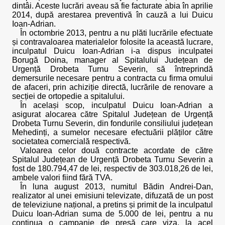
dintâi. Aceste lucrări aveau să fie facturate abia în aprilie
2014, după arestarea preventivă în cauză a lui Duicu
Ioan-Adrian.
În octombrie 2013, pentru a nu plăti lucrările efectuate
și contravaloarea materialelor folosite la această lucrare,
inculpatul Duicu Ioan-Adrian i-a dispus inculpatei
Borugă Doina, manager al Spitalului Județean de
Urgență Drobeta Turnu Severin, să întreprindă
demersurile necesare pentru a contracta cu firma omului
de afaceri, prin achiziție directă, lucrările de renovare a
secției de ortopedie a spitalului.
În același scop, inculpatul Duicu Ioan-Adrian a
asigurat alocarea către Spitalul Județean de Urgență
Drobeta Turnu Severin, din fondurile consiliului județean
Mehedinți, a sumelor necesare efectuării plăților către
societatea comercială respectivă.
Valoarea celor două contracte acordate de către
Spitalul Județean de Urgență Drobeta Turnu Severin a
fost de 180.794,47 de lei, respectiv de 303.018,26 de lei,
ambele valori fiind fără TVA.
În luna august 2013, numitul Bădin Andrei-Dan,
realizator al unei emisiuni televizate, difuzată de un post
de televiziune național, a pretins și primit de la inculpatul
Duicu Ioan-Adrian suma de 5.000 de lei, pentru a nu
continua o campanie de presă care viza, la acel