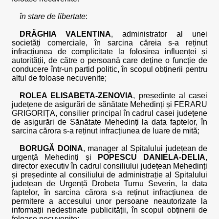
în stare de libertate
:
DRĂGHIA VALENTINA
, administrator al unei
societăți comerciale, în sarcina căreia s-a reținut
infracțiunea de complicitate la folosirea influenței și
autorității, de către o persoană care deține o funcție de
conducere într-un partid politic, în scopul obținerii pentru
altul de foloase necuvenite;
ROLEA ELISABETA-ZENOVIA
, președinte al casei
județene de asigurări de sănătate Mehedinți și FERARU
GRIGORIȚA, consilier principal în cadrul casei județene
de asigurări de Sănătate Mehedinți la data faptelor, în
sarcina cărora s-a reținut infracțiunea de luare de mită;
BORUGĂ DOINA
, manager al Spitalului județean de
urgență Mehedinți și
POPESCU DANIELA-DELIA
,
director executiv în cadrul consiliului județean Mehedinți
și președinte al consiliului de administrație al Spitalului
județean de Urgență Drobeta Turnu Severin, la data
faptelor, în sarcina cărora s-a reținut infracțiunea de
permitere a accesului unor persoane neautorizate la
informații nedestinate publicității, în scopul obținerii de
foloase necuvenite;