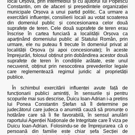
local Orșova, prin intermediul și cu ajutorul lui Popescu
Constantin, om de afaceri și președintele organizației
municipale Orșova a unui partid politic. Ca urmare a
exercitării influenței, consilierii locali au votat scoaterea
din domeniul public și concesionarea celor două
suprafețe de teren. Cele două suprafețe de teren erau
înscrise în cartea funciară a localității Orșova ca
aparținând domeniului public al Statului Român, prin
urmare, ele nu puteau fi trecute în domeniul privat al
localității Orșova (și apoi concesionate); în aceste
împrejurări, folosul obținut prin dobândirea acestor două
suprafețe de teren în condițiile arătate, este unul
necuvenit, obținut prin nesocotirea prevederilor legale
care reglementează regimul juridic al proprietății
publice.
În schimbul exercitării influenței avute față de
funcționarii publici amintiți, în sensurile și pentru
scopurile mai sus descrise, Duicu Ioan-Adrian i-a pretins
lui Ponea Constantin Ștefan să îl determine pe
judecătorul care judeca o anumită cauză să pronunțe o
hotărâre care să îi fie favorabilă, în sensul anulării
raportului Agenției Naționale de Integritate care îl viza pe
Duicu Ioan-Adrian. Folosindu-se de împrejurarea că o
persoană din familie este chiar șefa Secției de