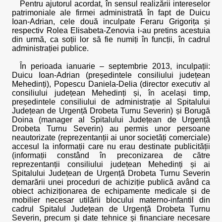
Pentru ajutorul acordat, în sensul realizării intereselor
patrimoniale ale firmei administrată în fapt de Duicu
Ioan-Adrian, cele două inculpate Feraru Grigorița și
respectiv Rolea Elisabeta-Zenovia i-au pretins acestuia
din urmă, ca soții lor să fie numiți în funcții, în cadrul
administrației publice.
În perioada ianuarie – septembrie 2013, inculpații:
Duicu Ioan-Adrian (președintele consiliului județean
Mehedinți), Popescu Daniela-Delia (director executiv al
consiliului județean Mehedinți și, în același timp,
președintele consiliului de administrație al Spitalului
Județean de Urgență Drobeta Turnu Severin) și Borugă
Doina (manager al Spitalului Județean de Urgență
Drobeta Turnu Severin) au permis unor persoane
neautorizate (reprezentanții ai unor societăți comerciale)
accesul la informații care nu erau destinate publicității
(informații constând în preconizarea de către
reprezentanții consiliului județean Mehedinți și ai
Spitalului Județean de Urgență Drobeta Turnu Severin
demarării unei proceduri de achiziție publică având ca
obiect achiziționarea de echipamente medicale și de
mobilier necesar utilării blocului materno-infantil din
cadrul Spitalul Județean de Urgență Drobeta Turnu
Severin, precum și date tehnice și financiare necesare