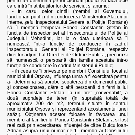
pentru a-i determina pe funcționarii publici să facă acte
care intră în atribuțiilor lor de serviciu, și anume:
- în cazul celor dintâi (membri ai Guvernului,
funcționari publici din conducerea Ministerului Afacerilor
Interne, șeful Inspectoratului General al Poliției Române)
să îl mențină temporar Ponea Constantin Ștefan în
funcția de inspector șef al Inspectoratului de Poliție al
Județului Mehedinți, iar la o dată ulterioară să îl
numească într-o funcție de conducere în cadrul
Inspectoratului General al Poliției Române, respectiv
director adjunct al Direcției de Ordine Publică, precum și
să numească o persoană din familia acestuia într-o
funcție de conducere în cadrul Ministerului Public;
- în ceea ce îi privește pe membrii Consiliului local al
municipiului Orșova, influența urma a fi exercitată pentru
a-i determina să aprobe scoaterea din domeniul public
și concesionarea, către o altă persoană din familia lui
Ponea Constantin Ștefan, la un preț „convenabil”, a
două suprafețe de teren (în suprafață totală de
aproximativ 200 de m2, terenuri situate în centrul
municipiului Orșova și reprezentând acostamentul unei
străzi). Obținerea acestor foloase în favoarea unui
membru al familiei lui Ponea Constantin Ștefan a și fost
realizată prin exercitarea influenței de către Duicu Ioan-
Adrian asupra unui număr de 11 membri ai Consiliului