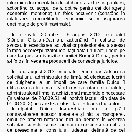
întocmirii documentației de atribuire a achiziție publice),
acționând cu scopul de a obține pentru cei doi agenți
economici menționați un folos necuvenit (constând în
înlăturarea competitorilor economici și în asigurarea
unei marje de profit maximale).
În intervalul 30 iulie – 8 august 2013, inculpatul
Stănoiu Cristian-Damian, acționând în calitate de
avocat, în exercitarea activităților profesionale, a atestat
în mod necorespunzător realității data unui act juridic, pe
care l-a pus la dispoziție numitei Borugă Doina, pentru
a-l folosi în vederea producerii de consecințe juridice.
În luna august 2013, inculpatul Duicu Ioan-Adrian i-a
solicitat unui administrator de firmă, să efectueze lucrări
de dulgherie la un imobil pe care familia Duicu îl
utilizează ca locuință. Dând curs solicitării inculpatului,
administratorul firmei a achiziționat materialele necesare
(în valoare de 28.039,51 lei, potrivit facturii din data de
01.08.2013) pe care le-a folosit la efectuarea lucrărilor.
Inculpatul Duicu Ioan-Adrian nu a plătit
contravaloarea acestor materiale și nici a manoperei,
omul de afaceri nefăcând nici un demers în vederea
solicitării acestei sume, tocmai în considerarea calității
de președinte al consiliului județean deținută de cel