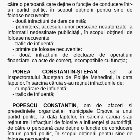
către o persoană care deține o funcție de conducere într-
un partid politic, în scopul obținerii pentru sine de
foloase necuvenite;
- două infracțiuni de dare de mită;
- permiterea accesului unor persoane neautorizate la
informații nedestinate publicității, în scopul obținerii de
foloase necuvenite;
- trafic de influență;
- primire de foloase necuvenite:
- două infracțiuni de efectuare de operațiuni
financiare, ca acte de comerț, incompatibile cu funcția;
PONEA CONSTANTIN-ȘTEFAN
, șef al
Inspectoratului Județean de Poliție Mehedinți, la data
faptelor, în sarcina căruia s-au reținut infracțiunile de:
- cumpărare de influență;
- trafic de influență;
POPESCU CONSTANTIN
, om de afaceri și
președintele organizației municipale Orșova a unui
partid politic, la data faptelor, în sarcina căruia s-au
reținut trei infracțiuni de folosire a influenței și autorității,
de către o persoană care deține o funcție de conducere
într-un partid politic, în scopul obținerii pentru sine de
foloase necuvenite.