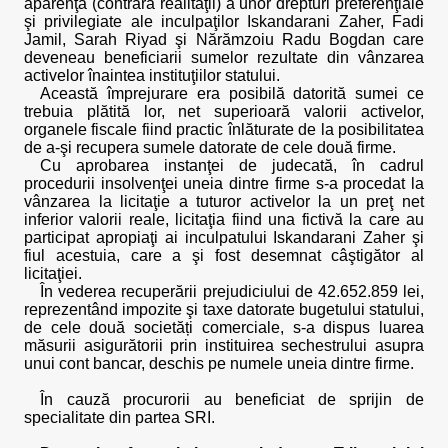
aparenţă (contrară realităţii) a unor drepturi preferenţiale
şi privilegiate ale inculpaţilor Iskandarani Zaher, Fadi
Jamil, Sarah Riyad şi Nărămzoiu Radu Bogdan care
deveneau beneficiarii sumelor rezultate din vânzarea
activelor înaintea instituţiilor statului.
Această împrejurare era posibilă datorită sumei ce
trebuia plătită lor, net superioară valorii activelor,
organele fiscale fiind practic înlăturate de la posibilitatea
de a-şi recupera sumele datorate de cele două firme.
Cu aprobarea instanţei de judecată, în cadrul
procedurii insolvenţei uneia dintre firme s-a procedat la
vânzarea la licitaţie a tuturor activelor la un preţ net
inferior valorii reale, licitaţia fiind una fictivă la care au
participat apropiaţi ai inculpatului Iskandarani Zaher şi
fiul acestuia, care a şi fost desemnat câştigător al
licitaţiei.
În vederea recuperării prejudiciului de 42.652.859 lei,
reprezentând impozite şi taxe datorate bugetului statului,
de cele două societăți comerciale, s-a dispus luarea
măsurii asigurătorii prin instituirea sechestrului asupra
unui cont bancar, deschis pe numele uneia dintre firme.
În cauză procurorii au beneficiat de sprijin de
specialitate din partea SRI.