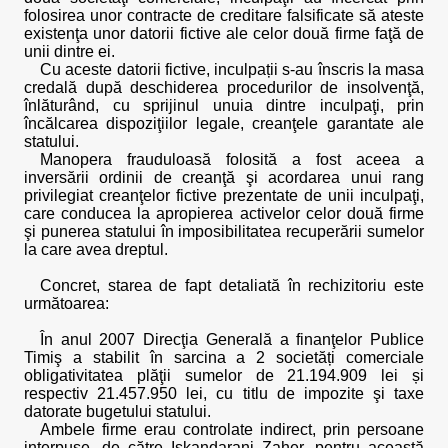
folosirea unor contracte de creditare falsificate să ateste
existenţa unor datorii fictive ale celor două firme faţă de
unii dintre ei.
Cu aceste datorii fictive, inculpații s-au înscris la masa
credală după deschiderea procedurilor de insolvenţă,
înlăturând, cu sprijinul unuia dintre inculpaţi, prin
încălcarea dispoziţiilor legale, creanţele garantate ale
statului.
Manopera frauduloasă folosită a fost aceea a
inversării ordinii de creanţă şi acordarea unui rang
privilegiat creanţelor fictive prezentate de unii inculpaţi,
care conducea la apropierea activelor celor două firme
şi punerea statului în imposibilitatea recuperării sumelor
la care avea dreptul.
Concret, starea de fapt detaliată în rechizitoriu este
următoarea:
În anul 2007 Direcţia Generală a finanţelor Publice
Timiş a stabilit în sarcina a 2 societăți comerciale
obligativitatea plăţii sumelor de 21.194.909 lei și
respectiv 21.457.950 lei, cu titlu de impozite şi taxe
datorate bugetului statului.
Ambele firme erau controlate indirect, prin persoane
interpuse, de către Iskandarani Zaher, pentru această