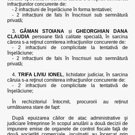
infracţiunilor concurente de:
- 2 infracțiuni de înşelăciune în forma tentativei;
- 2 infracțiuni de fals în înscrisuri sub semnătură
privată;
3.
GĂMAN STOIANA
și
GHEORGHIAN DANA
CLAUDIA
persoane fără calitate specială, în sarcina
cărora s-a reţinut comiterea infracţiunilor concurente de:
- 2 infracțiuni de complicitate la tentativă de
înşelăciune;
- 2 infracțiuni de fals în înscrisuri sub semnătură
privată;
4.
TRIFA LIVIU IONEL
, lichidator judiciar, în sarcina
căruia s-a reţinut comiterea infracţiunilor concurente de:
- 2 infracțiuni de complicitate la tentativă de
înşelăciune;
În rechizitoriul întocmit, procurorii au reținut
următoarea stare de fapt:
După epuizarea căilor de atac administrative şi
judiciare întreprinse în scopul anulării a două decizii de
impunere emise de organele de control fiscale faţă de
două societăţi comerciale, inculpaţii au încercat prin