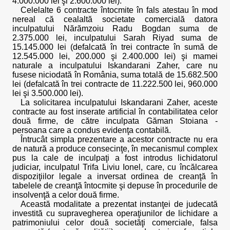
4.000.000 lei şi 2.600.000 lei).
Celelalte 6 contracte întocmite în fals atestau în mod
nereal că cealaltă societate comercială datora
inculpatului Nărămzoiu Radu Bogdan suma de
2.375.000 lei, inculpatului Sarah Riyad suma de
15.145.000 lei (defalcată în trei contracte în sumă de
12.545.000 lei, 200.000 şi 2.400.000 lei) şi mamei
naturale a inculpatului Iskandarani Zaher, care nu
fusese niciodată în România, suma totală de 15.682.500
lei (defalcată în trei contracte de 11.222.500 lei, 960.000
lei şi 3.500.000 lei).
La solicitarea inculpatului Iskandarani Zaher, aceste
contracte au fost inserate artificial în contabilitatea celor
două firme, de către inculpata Găman Stoiana -
persoana care a condus evidenţa contabilă.
Întrucât simpla prezentare a acestor contracte nu era
de natură a produce consecinţe, în mecanismul complex
pus la cale de inculpaţi a fost introdus lichidatorul
judiciar, inculpatul Trifa Liviu Ionel, care, cu încălcarea
dispoziţiilor legale a inversat ordinea de creanţă în
tabelele de creanţă întocmite şi depuse în procedurile de
insolvenţă a celor două firme.
Această modalitate a prezentat instanţei de judecată
investită cu supravegherea operaţiunilor de lichidare a
patrimoniului celor două societăţi comerciale, falsa