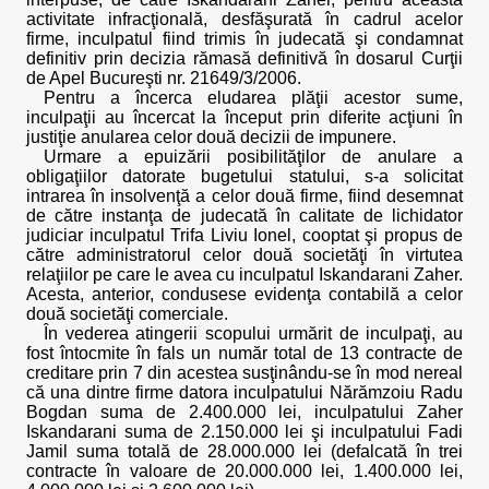
activitate infracţională, desfăşurată în cadrul acelor
firme, inculpatul fiind trimis în judecată şi condamnat
definitiv prin decizia rămasă definitivă în dosarul Curţii
de Apel Bucureşti nr. 21649/3/2006.
Pentru a încerca eludarea plăţii acestor sume,
inculpaţii au încercat la început prin diferite acţiuni în
justiţie anularea celor două decizii de impunere.
Urmare a epuizării posibilităţilor de anulare a
obligaţiilor datorate bugetului statului, s-a solicitat
intrarea în insolvenţă a celor două firme, fiind desemnat
de către instanţa de judecată în calitate de lichidator
judiciar inculpatul Trifa Liviu Ionel, cooptat şi propus de
către administratorul celor două societăţi în virtutea
relaţiilor pe care le avea cu inculpatul Iskandarani Zaher.
Acesta, anterior, condusese evidenţa contabilă a celor
două societăţi comerciale.
În vederea atingerii scopului urmărit de inculpaţi, au
fost întocmite în fals un număr total de 13 contracte de
creditare prin 7 din acestea susţinându-se în mod nereal
că una dintre firme datora inculpatului Nărămzoiu Radu
Bogdan suma de 2.400.000 lei, inculpatului Zaher
Iskandarani suma de 2.150.000 lei şi inculpatului Fadi
Jamil suma totală de 28.000.000 lei (defalcată în trei
contracte în valoare de 20.000.000 lei, 1.400.000 lei,