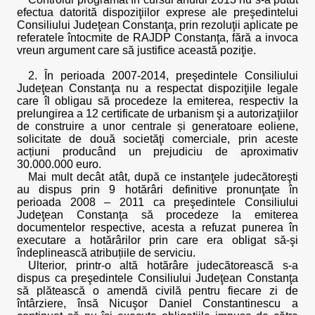
efectua datorită dispoziţiilor exprese ale preşedintelui
Consiliului Judeţean Constanţa, prin rezoluţii aplicate pe
referatele întocmite de RAJDP Constanţa, fără a invoca
vreun argument care să justifice această poziţie.
2. În perioada 2007-2014, preşedintele Consiliului
Judeţean Constanţa nu a respectat dispoziţiile legale
care îl obligau să procedeze la emiterea, respectiv la
prelungirea a 12 certificate de urbanism şi a autorizaţiilor
de construire a unor centrale și generatoare eoliene,
solicitate de două societăţi comerciale, prin aceste
acțiuni producând un prejudiciu de aproximativ
30.000.000 euro.
Mai mult decât atât, după ce instanţele judecătoreşti
au dispus prin 9 hotărâri definitive pronunţate în
perioada 2008 – 2011 ca preşedintele Consiliului
Judeţean Constanţa să procedeze la emiterea
documentelor respective, acesta a refuzat punerea în
executare a hotărârilor prin care era obligat să-şi
îndeplinească atribuțiile de serviciu.
Ulterior, printr-o altă hotărâre judecătorească s-a
dispus ca preşedintele Consiliului Judeţean Constanţa
să plătească o amendă civilă pentru fiecare zi de
întârziere, însă Nicuşor Daniel Constantinescu a