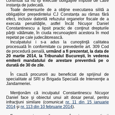
continuat să nu îşi execute obligaţiile impuse de către
instanţa de judecată.
Toate demersurile de a obţine executarea silită a
obligațiilor președintelui CJ Constanța au rămas fără
efect, inclusiv datorită refuzului organelor fiscale de a
executa penalităţile, astfel încât Nicuşor Daniel
Constantinescu a lipsit practic de conţinut drepturile
părţii vătămate, în ciuda recunoaşterii acestora în mod
repetat pe cale judecătorească.
Inculpatului i s-a adus la cunoştinţă calitatea
procesuală în conformitate cu prevederile art. 309 Cod
de procedură penală,
urmând a fi prezentat, la data de
20 martie 2014, la Tribunalul Bucureşti, în vederea
emiterii mandatului de arestare preventivă pe o
durată de 30 de zile
.
În cauză procurorii au beneficiat de sprijinul de
specialitate al SRI și Brigada Specială de Intervenţie a
Jandarmeriei.
Menţionăm că inculpatul Constantinescu Nicuşor
Daniel face şi obiectul unui alt dosar penal, pentru
infracţiuni similare (comunicat
nr. 11 din 15 ianuarie
2014
şi
nr. 113 din 10 februarie 2014
).