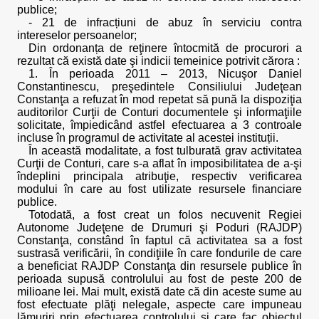
publice;
- 21 de infracțiuni de abuz în serviciu contra
intereselor persoanelor;
Din ordonanța de reţinere întocmită de procurori a
rezultat că există date şi indicii temeinice potrivit cărora :
1. În perioada 2011 – 2013, Nicuşor Daniel
Constantinescu, preşedintele Consiliului Judeţean
Constanţa a refuzat în mod repetat să pună la dispoziţia
auditorilor Curţii de Conturi documentele şi informaţiile
solicitate, împiedicând astfel efectuarea a 3 controale
incluse în programul de activitate al acestei instituții.
În această modalitate, a fost tulburată grav activitatea
Curţii de Conturi, care s-a aflat în imposibilitatea de a-şi
îndeplini principala atribuţie, respectiv verificarea
modului în care au fost utilizate resursele financiare
publice.
Totodată, a fost creat un folos necuvenit Regiei
Autonome Judeţene de Drumuri şi Poduri (RAJDP)
Constanţa, constând în faptul că activitatea sa a fost
sustrasă verificării, în condiţiile în care fondurile de care
a beneficiat RAJDP Constanţa din resursele publice în
perioada supusă controlului au fost de peste 200 de
milioane lei. Mai mult, există date că din aceste sume au
fost efectuate plăţi nelegale, aspecte care impuneau
lămuriri prin efectuarea controlului și care fac obiectul