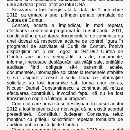
unui alt dosar penal aflat pe rolul DNA.
Sesizarea a fost înregistrată la data de 1 noiembrie
2012, ca urmare a unei plângeri penale formulate de
Curtea de Conturi.
Concret, acesta a împiedicat, în mod repetat,
efectuarea controlului programat în cursul anului 2011,
condiţionând prezentarea documentelor de comunicarea
unei dovezi că respectiva acțiune de control figura în
programul de activitate al Curţii de Conturi. Potrivit
dispoziţiilor art. 5 din Legea nr. 94/1992 Curtea de
Conturi are acces neîngrădit la acte, documente,
informaţii necesare desfăşurării activităţii sale, entităţile
auditate fiind obligate să-i transmită actele,
documentele, informaţiile solicitate la termenele stabilite
şi să-i asigure accesul în sedii. După ce informaţiile
solicitate au fost transmise sub forma unui extras,
Nicuşor Daniel Constantinescu a continuat să refuze
efectuarea controlului, invocând faptul că nu i-a fost
transmisă o copie a întregului program.
Controlul care urma să se desfăşoare în cursul anului
2012 a fost împiedicat cu motivaţia că nu există acordul
preşedintelui Consiliului Judeţean Constanţa, refuz
menţinut cu prilejul solicitărilor repetate formulate de
auditorii publici ai Curţii de Conturi.
Controlul programat în cursul anului 2013 nu s-a putut