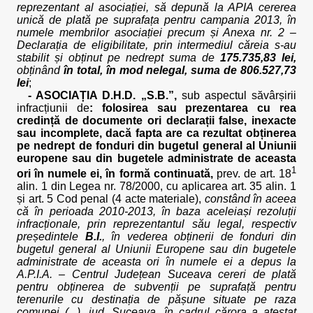
reprezentant al asociației, să depună la APIA cererea
unică de plată pe suprafața pentru campania 2013, în
numele membrilor asociației precum și Anexa nr. 2 –
Declarația de eligibilitate, prin intermediul căreia s-au
stabilit și obținut pe nedrept suma de
175.735,83 lei,
obținând
în total, în mod nelegal, suma de 806.527,73
lei
;
- ASOCIAȚIA D.H.D. „S.B.”,
sub aspectul săvârșirii
infracțiunii de
: folosirea sau prezentarea cu rea
credință de documente ori declarații false, inexacte
sau incomplete, dacă fapta are ca rezultat obținerea
pe nedrept de fonduri din bugetul general al Uniunii
europene sau din bugetele administrate de aceasta
1
ori în numele ei, în formă continuată,
prev. de art. 18
alin. 1 din Legea nr. 78/2000, cu aplicarea art. 35 alin. 1
și art. 5 Cod penal (4 acte materiale),
constând în aceea
că în perioada 2010-2013, în baza aceleiași rezoluții
infracționale, prin reprezentantul său legal, respectiv
președintele
B.I.
, în vederea obținerii de fonduri din
bugetul general al Uniunii Europene sau din bugetele
administrate de aceasta ori în numele ei a depus la
A.P.I.A. – Centrul Județean Suceava cereri de plată
pentru obținerea de subvenții pe suprafață pentru
terenurile cu destinația de pășune situate pe raza
comunei (...), jud. Suceava, în cadrul cărora a atestat