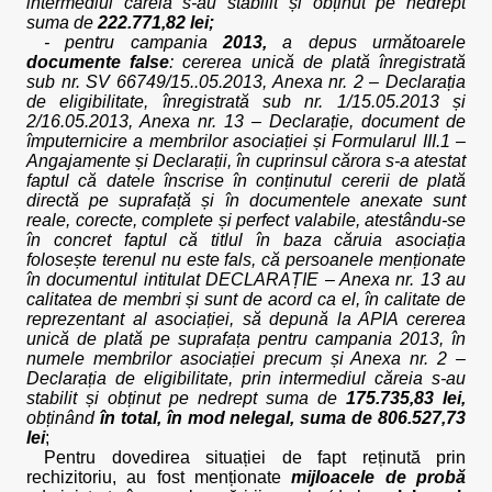
intermediul căreia s-au stabilit și obținut pe nedrept
suma de
222.771,82 lei;
- pentru campania
2013,
a depus următoarele
documente false
: cererea unică de plată înregistrată
sub nr. SV 66749/15..05.2013, Anexa nr. 2 – Declarația
de eligibilitate, înregistrată sub nr. 1/15.05.2013 și
2/16.05.2013, Anexa nr. 13 – Declarație, document de
împuternicire a membrilor asociației și Formularul III.1 –
Angajamente și Declarații, în cuprinsul cărora s-a atestat
faptul că datele înscrise în conținutul cererii de plată
directă pe suprafață și în documentele anexate sunt
reale, corecte, complete și perfect valabile, atestându-se
în concret faptul că titlul în baza căruia asociația
folosește terenul nu este fals, că persoanele menționate
în documentul intitulat DECLARAȚIE – Anexa nr. 13 au
calitatea de membri și sunt de acord ca el, în calitate de
reprezentant al asociației, să depună la APIA cererea
unică de plată pe suprafața pentru campania 2013, în
numele membrilor asociației precum și Anexa nr. 2 –
Declarația de eligibilitate, prin intermediul căreia s-au
stabilit și obținut pe nedrept suma de
175.735,83 lei,
obținând
în total, în mod nelegal, suma de 806.527,73
lei
;
Pentru dovedirea situației de fapt reținută prin
rechizitoriu, au fost menționate
mijloacele de probă