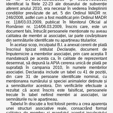
identificat la filele 22-23 ale dosarului de subvenție
aferent anului 2010
,
era necesar în vederea îndeplinirii
condițiilor prevăzute de art. 5 din Ordinul MADR nr.
246/2008, astfel cum a fost modificat prin Ordinul MADR
nr. 118/03.03.2009, publicat în Monitorul Oficial al
României nr. 114/06.03.2009, înscris care, este un
document fals, întrucât persoanele menționate nu aveau
calitatea de membri ai asociației, iar parte covârșitoare
din semnăturile identificate nu aparțineau titularilor.
În același scop, inculpatul B.I. a anexat cererii de plată
înscrisul tipizat intitulat
Declarație,
document de
împuternicire a membrilor asociației, prin care aceștia îl
mandatează pe acesta ca, în calitate de reprezentant
desemnat, să depună la APIA cererea unică de plată pe
suprafață în campania 2010, în numele membrilor
asociației. Declarația include un tabel cu 41 de poziții,
din care 31 de persoane identificate nominal, cu
menționarea numărului și speciei animalelor deținute și
a semnăturilor acestora. Din verificările efectuate a
rezultat că acest înscris este falsificat
,
persoanele
trecute în tabel nefiind membri ai asociației, iar
semnăturile nu le aparțineau.
Tabelul în discuție a fost folosit pentru a crea aparența
unei structuri asociative reale, consacrând formal
calitatea de membru și mandatul acordat inculpatului