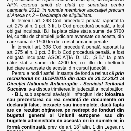
APIA cererea unică de plată pe suprafața pentru
campania 2012, în numele membrilor asociației precum
și Anexa nr. 2 – Declarația de eligibilitate.
În temeiul art. 398 Cod procedură penală raportat la
art. 275 alin. 1 pct. 3 lit. b Cod procedură penală, a fost
obligat inculpatul B.I. la plata către stat a sumei de 5700
lei, cu titlu de cheltuieli judiciare avansate de acesta, din
care suma de 1500 lei din cursul urmăririi penale.
În temeiul art. 398 Cod procedură penală raportat la
art. 275 alin. 1 pct. 3 lit. b Cod procedură penală, a fost
obligată inculpata ASOCIAȚIA D.H.D. „S.B.” la plata
către stat a sumei de 4200 lei, cu titlu de cheltuieli
judiciare avansate de acesta, din cursul judecății.
Pentru a hotărî astfel, instanța de fond a reținut că
prin
rechizitoriul
nr.
161/P/2015
din data de 30.12.2021 al
Direcției Naționale Anticorupție - Serviciul Teritorial
Suceava
, s-a dispus trimiterea în judecată a inculpaților:
-
B.I.,
sub aspectul săvârșirii infracțiunii de
: folosirea
sau prezentarea cu rea credință de documente ori
declarații false, inexacte sau incomplete, dacă fapta
are ca rezultat obținerea pe nedrept de fonduri din
bugetul general al Uniunii europene sau din
bugetele administrate de aceasta ori în numele ei, în
1
formă continuată,
prev. de art. 18
alin. 1 din Legea nr.