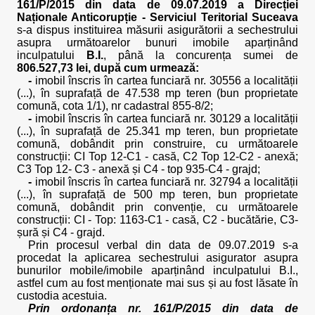
161/P/2015 din data de 09.07.2019 a Direcției
Naționale Anticorupție - Serviciul Teritorial Suceava
s-a dispus instituirea măsurii asigurătorii a sechestrului
asupra următoarelor bunuri imobile aparținând
inculpatului
B.I.
, până la concurența sumei de
806.527,73 lei, după cum urmează:
-
imobil înscris în cartea funciară nr. 30556 a localității
(...), în suprafață de 47.538 mp teren (bun proprietate
comună, cota 1/1), nr cadastral 855-8/2;
-
imobil înscris în cartea funciară nr. 30129 a localității
(...), în suprafață de 25.341 mp teren, bun proprietate
comună, dobândit prin construire, cu următoarele
construcții: CI Top 12-C1 - casă, C2 Top 12-C2 - anexă;
C3 Top 12- C3 - anexă și C4 - top 935-C4 - grajd;
-
imobil înscris în cartea funciară nr. 32794 a localității
(...), în suprafață de 500 mp teren, bun proprietate
comună, dobândit prin convenție, cu următoarele
construcții: CI - Top: 1163-C1 - casă, C2 - bucătărie, C3-
șură și C4 - grajd.
Prin procesul verbal din data de 09.07.2019 s-a
procedat la aplicarea sechestrului asigurator asupra
bunurilor mobile/imobile aparținând inculpatului B.I.,
astfel cum au fost menționate mai sus și au fost lăsate în
custodia acestuia.
Prin ordonanța nr. 161/P/2015 din data de