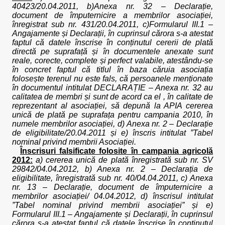
40423/20.04.2011, b)Anexa nr. 32 – Declarație,
document de împuternicire a membrilor asociației,
înregistrat sub nr. 431/20.04.2011, c)Formularul III.1 –
Angajamente și Declarații, în cuprinsul cărora s-a atestat
faptul că datele înscrise în conținutul cererii de plată
directă pe suprafață și în documentele anexate sunt
reale, corecte, complete și perfect valabile, atestându-se
în concret faptul că titlul în baza căruia asociația
folosește terenul nu este fals, că persoanele menționate
în documentul intitulat DECLARAȚIE – Anexa nr. 32 au
calitatea de membri și sunt de acord ca el , în calitate de
reprezentant al asociației, să depună la APIA cererea
unică de plată pe suprafața pentru campania 2010, în
numele membrilor asociației, d) Anexa nr. 2 – Declarație
de eligibilitate/20.04.2011 și e) înscris intitulat ”Tabel
nominal privind membrii Asociației.
Înscrisuri falsificate folosite în campania agricolă
2012:
a) cererea unică de plată înregistrată sub nr. SV
29842/04.04.2012, b) Anexa nr. 2 – Declarația de
eligibilitate, înregistrată sub nr. 40/04.04.2011, c) Anexa
nr. 13 – Declarație, document de împuternicire a
membrilor asociației/ 04.04.2012, d) înscrisul intitulat
”Tabel nominal privind membrii asociației” și e)
Formularul III.1 – Angajamente și Declarații, în cuprinsul
cărora s-a atestat faptul că datele înscrise în conținutul