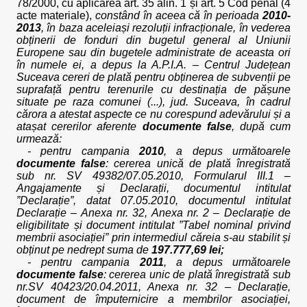
78/2000, cu aplicarea art. 35 alin. 1 și art. 5 Cod penal (4
acte materiale),
constând în aceea că în perioada
2010-
2013
, în baza aceleiași rezoluții infracționale, în vederea
obținerii de fonduri din bugetul general al Uniunii
Europene sau din bugetele administrate de aceasta ori
în numele ei, a depus la A.P.I.A. – Centrul Județean
Suceava cereri de plată pentru obținerea de subvenții pe
suprafață pentru terenurile cu destinația de pășune
situate pe raza comunei (...), jud. Suceava, în cadrul
cărora a atestat aspecte ce nu corespund adevărului și a
atașat cererilor aferente
documente false
, după cum
urmează:
- pentru campania
2010
, a depus următoarele
documente false
: cererea unică de plată înregistrată
sub nr. SV 49382/07.05.2010, Formularul III.1 –
Angajamente și Declarații, documentul intitulat
”Declarație”, datat 07.05.2010, documentul intitulat
Declarație – Anexa nr. 32, Anexa nr. 2 – Declarație de
eligibilitate și document intitulat ”Tabel nominal privind
membrii asociației” prin intermediul căreia s-au stabilit și
obținut pe nedrept suma de
197.777,69 lei;
- pentru campania
2011
, a depus următoarele
documente false
: cererea unic de plată înregistrată sub
nr.SV 40423/20.04.2011, Anexa nr. 32 – Declarație,
document de împuternicire a membrilor asociației,