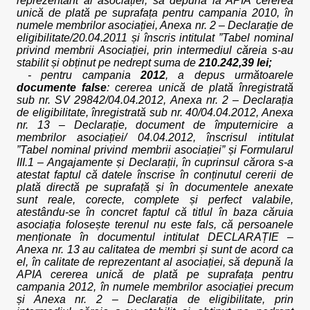
reprezentant al asociației, să depună la APIA cererea
unică de plată pe suprafața pentru campania 2010, în
numele membrilor asociației, Anexa nr. 2 – Declarație de
eligibilitate/20.04.2011 și înscris intitulat ”Tabel nominal
privind membrii Asociației, prin intermediul căreia s-au
stabilit și obținut pe nedrept suma de
210.242,39 lei;
- pentru campania
2012
, a depus următoarele
documente false
: cererea unică de plată înregistrată
sub nr. SV 29842/04.04.2012, Anexa nr. 2 – Declarația
de eligibilitate, înregistrată sub nr. 40/04.04.2012, Anexa
nr. 13 – Declarație, document de împuternicire a
membrilor asociației/ 04.04.2012, înscrisul intitulat
”Tabel nominal privind membrii asociației” și Formularul
III.1 – Angajamente și Declarații, în cuprinsul cărora s-a
atestat faptul că datele înscrise în conținutul cererii de
plată directă pe suprafață și în documentele anexate
sunt reale, corecte, complete și perfect valabile,
atestându-se în concret faptul că titlul în baza căruia
asociația folosește terenul nu este fals, că persoanele
menționate în documentul intitulat DECLARAȚIE –
Anexa nr. 13 au calitatea de membri și sunt de acord ca
el, în calitate de reprezentant al asociației, să depună la
APIA cererea unică de plată pe suprafața pentru
campania 2012, în numele membrilor asociației precum
și Anexa nr. 2 – Declarația de eligibilitate, prin