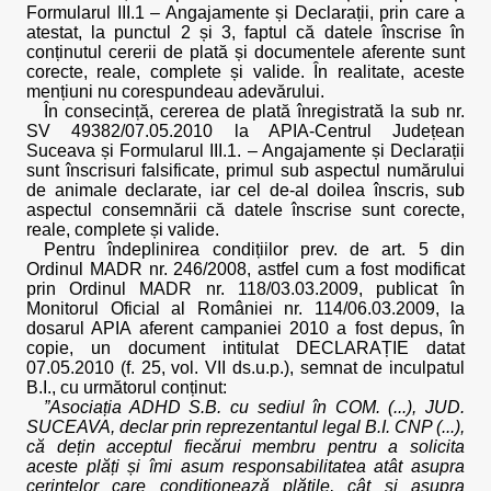
Formularul III.1 – Angajamente și Declarații, prin care a
atestat, la punctul 2 și 3, faptul că datele înscrise în
conținutul cererii de plată și documentele aferente sunt
corecte, reale, complete și valide. În realitate, aceste
mențiuni nu corespundeau adevărului.
În consecință, cererea de plată înregistrată la sub nr.
SV 49382/07.05.2010 la APIA-Centrul Județean
Suceava și Formularul III.1. – Angajamente și Declarații
sunt înscrisuri falsificate, primul sub aspectul numărului
de animale declarate, iar cel de-al doilea înscris, sub
aspectul consemnării că datele înscrise sunt corecte,
reale, complete și valide.
Pentru îndeplinirea condițiilor prev. de art. 5 din
Ordinul MADR nr. 246/2008, astfel cum a fost modificat
prin Ordinul MADR nr. 118/03.03.2009, publicat în
Monitorul Oficial al României nr. 114/06.03.2009, la
dosarul APIA aferent campaniei 2010 a fost depus, în
copie, un document intitulat DECLARAȚIE datat
07.05.2010 (f. 25, vol. VII ds.u.p.), semnat de inculpatul
B.I., cu următorul conținut:
”Asociația ADHD S.B. cu sediul în COM. (...), JUD.
SUCEAVA, declar prin reprezentantul legal B.I. CNP (...),
că dețin acceptul fiecărui membru pentru a solicita
aceste plăți și îmi asum responsabilitatea atât asupra
cerințelor care condiționează plățile, cât și asupra