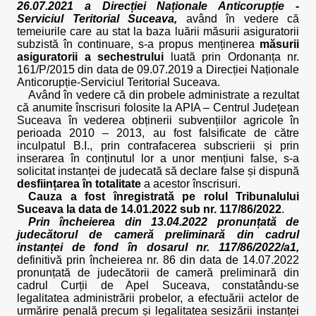
26.07.2021 a
Direcției Naționale Anticorupție -
Serviciul Teritorial Suceava,
având în vedere că
temeiurile care au stat la baza luării măsurii asiguratorii
subzistă în continuare, s-a propus menținerea
măsurii
asiguratorii a sechestrului
luată prin Ordonanța nr.
161/P/2015 din data de 09.07.2019 a Direcției Naționale
Anticorupție-Serviciul Teritorial Suceava.
Având în vedere că din probele administrate a rezultat
că anumite înscrisuri folosite la APIA – Centrul Județean
Suceava în vederea obținerii subvențiilor agricole în
perioada 2010 – 2013, au fost falsificate de către
inculpatul B.I., prin contrafacerea subscrierii și prin
inserarea în conținutul lor a unor mențiuni false, s-a
solicitat instanței de judecată să declare false și dispună
desființarea în totalitate
a acestor înscrisuri.
Cauza a fost înregistrată pe rolul Tribunalului
Suceava la data de 14.01.2022 sub nr. 117/86/2022
.
Prin încheierea din 13.04.2022
pronunțată de
judecătorul de cameră preliminară din cadrul
instanței de fond în dosarul nr. 117/86/2022/a1,
definitivă prin încheierea nr. 86 din data de 14.07.2022
pronunțată de judecătorii de cameră preliminară din
cadrul Curții de Apel Suceava, constatându-se
legalitatea administrării probelor, a efectuării actelor de
urmărire penală precum și legalitatea sesizării instanței