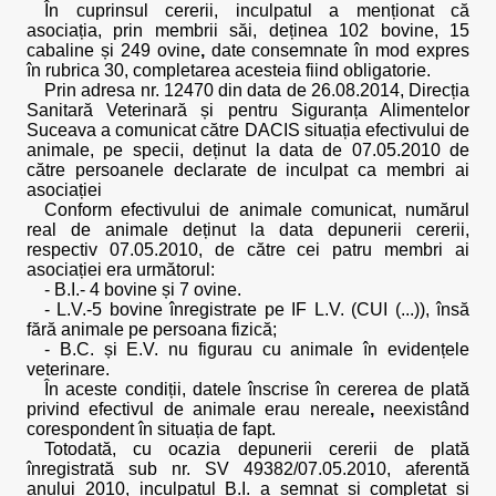
În cuprinsul cererii, inculpatul a menționat că
asociația, prin membrii săi, deținea 102 bovine, 15
cabaline și 249 ovine
,
date consemnate în mod expres
în rubrica 30, completarea acesteia fiind obligatorie.
Prin adresa nr. 12470 din data de 26.08.2014, Direcția
Sanitară Veterinară și pentru Siguranța Alimentelor
Suceava a comunicat către DACIS situația efectivului de
animale, pe specii, deținut la data de 07.05.2010 de
către persoanele declarate de inculpat ca membri ai
asociației
Conform efectivului de animale comunicat, numărul
real de animale deținut la data depunerii cererii,
respectiv 07.05.2010, de către cei patru membri ai
asociației era următorul:
- B.I.- 4 bovine și 7 ovine.
- L.V.-5 bovine înregistrate pe IF L.V. (CUI (...)), însă
fără animale pe persoana fizică;
- B.C. și E.V. nu figurau cu animale în evidențele
veterinare.
În aceste condiții, datele înscrise în cererea de plată
privind efectivul de animale erau nereale
,
neexistând
corespondent în situația de fapt.
Totodată, cu ocazia depunerii cererii de plată
înregistrată sub nr. SV 49382/07.05.2010, aferentă
anului 2010, inculpatul B.I. a semnat și completat și