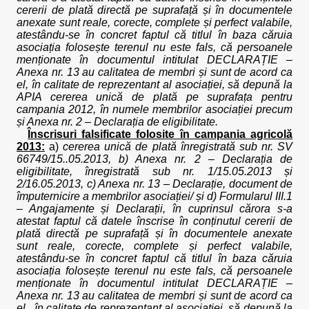
cererii de plată directă pe suprafață și în documentele
anexate sunt reale, corecte, complete și perfect valabile,
atestându-se în concret faptul că titlul în baza căruia
asociația folosește terenul nu este fals, că persoanele
menționate în documentul intitulat DECLARAȚIE –
Anexa nr. 13 au calitatea de membri și sunt de acord ca
el, în calitate de reprezentant al asociației, să depună la
APIA cererea unică de plată pe suprafața pentru
campania 2012, în numele membrilor asociației precum
și Anexa nr. 2 – Declarația de eligibilitate.
Înscrisuri falsificate folosite în campania agricolă
2013:
a)
cererea unică de plată înregistrată sub nr. SV
66749/15..05.2013, b) Anexa nr. 2 – Declarația de
eligibilitate, înregistrată sub nr. 1/15.05.2013 și
2/16.05.2013, c) Anexa nr. 13 – Declarație, document de
împuternicire a membrilor asociației/ și d) Formularul III.1
– Angajamente și Declarații, în cuprinsul cărora s-a
atestat faptul că datele înscrise în conținutul cererii de
plată directă pe suprafață și în documentele anexate
sunt reale, corecte, complete și perfect valabile,
atestându-se în concret faptul că titlul în baza căruia
asociația folosește terenul nu este fals, că persoanele
menționate în documentul intitulat DECLARAȚIE –
Anexa nr. 13 au calitatea de membri și sunt de acord ca
el , în calitate de reprezentant al asociației, să depună la