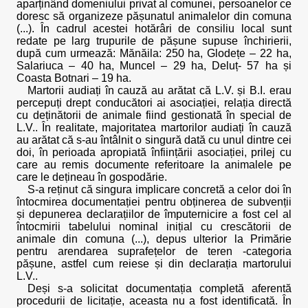
aparținând domeniului privat al comunei, persoanelor ce
doresc să organizeze pășunatul animalelor din comuna
(...). În cadrul acestei hotărâri de consiliu local sunt
redate pe larg trupurile de pășune supuse închirierii,
după cum urmează: Mănăila: 250 ha, Glodețe – 22 ha,
Salariuca – 40 ha, Muncel – 29 ha, Deluț- 57 ha și
Coasta Botnari – 19 ha.
Martorii audiați în cauză au arătat că L.V. și B.I. erau
percepuți drept conducători ai asociației, relația directă
cu deținătorii de animale fiind gestionată în special de
L.V.. În realitate, majoritatea martorilor audiați în cauză
au arătat că s-au întâlnit o singură dată cu unul dintre cei
doi, în perioada apropiată înființării asociației, prilej cu
care au remis documente referitoare la animalele pe
care le dețineau în gospodărie.
S-a reținut că singura implicare concretă a celor doi în
întocmirea documentației pentru obținerea de subvenții
și depunerea declarațiilor de împuternicire a fost cel al
întocmirii tabelului nominal inițial cu crescătorii de
animale din comuna (...), depus ulterior la Primărie
pentru arendarea suprafețelor de teren -categoria
pășune, astfel cum reiese și din declarația martorului
L.V..
Deși s-a solicitat documentația completă aferentă
procedurii de licitație, aceasta nu a fost identificată. În