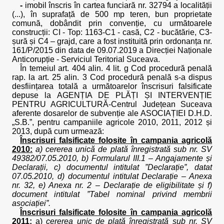
-
imobil înscris în cartea funciară nr. 32794 a localității
(...), în suprafață de 500 mp teren, bun proprietate
comună, dobândit prin convenție, cu următoarele
construcții: CI - Top: 1163-C1 - casă, C2 - bucătărie, C3-
șură și C4 – grajd, care a fost instituită prin ordonanța nr.
161/P/2015 din data de 09.07.2019 a Direcției Naționale
Anticorupție - Serviciul Teritorial Suceava.
În temeiul art. 404 alin. 4 lit. g Cod procedură penală
rap. la art. 25 alin. 3 Cod procedură penală s-a dispus
desființarea totală a următoarelor înscrisuri falsificate
depuse la AGENȚIA DE PLĂȚI ȘI INTERVENȚIE
PENTRU AGRICULTURĂ-Centrul Județean Suceava
aferente dosarelor de subvenție ale ASOCIAȚIEI D.H.D.
„S.B.”, pentru campaniile agricole 2010, 2011, 2012 și
2013, după cum urmează:
Înscrisuri falsificate folosite în campania agricolă
2010:
a) cererea unică de plată înregistrată sub nr. SV
49382/07.05.2010,
b) Formularul III.1 – Angajamente și
Declarații,
c) documentul intitulat ”Declarație”, datat
07.05.2010, d) documentul intitulat Declarație – Anexa
nr. 32, e) Anexa nr. 2 – Declarație de eligibilitate și f)
document intitulat ”Tabel nominal privind membrii
asociației”.
Înscrisuri falsificate folosite în campania agricolă
2011:
a)
cererea unic de plată înregistrată sub nr. SV