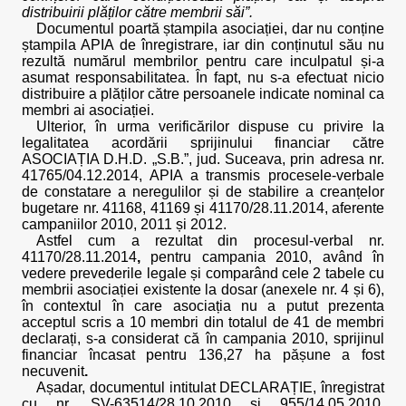
distribuirii plăților către membrii săi”.
Documentul poartă ștampila asociației, dar nu conține
ștampila APIA de înregistrare, iar din conținutul său nu
rezultă numărul membrilor pentru care inculpatul și-a
asumat responsabilitatea. În fapt, nu s-a efectuat nicio
distribuire a plăților către persoanele indicate nominal ca
membri ai asociației.
Ulterior, în urma verificărilor dispuse cu privire la
legalitatea acordării sprijinului financiar către
ASOCIAȚIA D.H.D. „S.B.”, jud. Suceava, prin adresa nr.
41765/04.12.2014, APIA a transmis procesele-verbale
de constatare a neregulilor și de stabilire a creanțelor
bugetare nr. 41168, 41169 și 41170/28.11.2014, aferente
campaniilor 2010, 2011 și 2012.
Astfel cum a rezultat din procesul-verbal nr.
41170/28.11.2014
,
pentru campania 2010, având în
vedere prevederile legale și comparând cele 2 tabele cu
membrii asociației existente la dosar (anexele nr. 4 și 6),
în contextul în care asociația nu a putut prezenta
acceptul scris a 10 membri din totalul de 41 de membri
declarați, s-a considerat că în campania 2010, sprijinul
financiar încasat pentru 136,27 ha pășune a fost
necuvenit
.
Așadar, documentul intitulat DECLARAȚIE, înregistrat
cu nr. SV-63514/28.10.2010 și 955/14.05.2010,