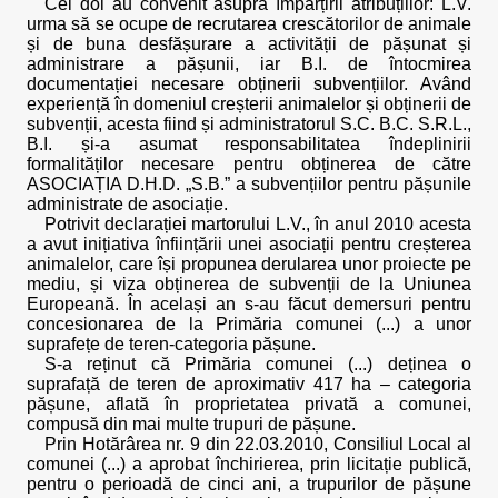
Cei doi au convenit asupra împărțirii atribuțiilor: L.V.
urma să se ocupe de recrutarea crescătorilor de animale
și de buna desfășurare a activității de pășunat și
administrare a pășunii, iar B.I. de întocmirea
documentației necesare obținerii subvențiilor. Având
experiență în domeniul creșterii animalelor și obținerii de
subvenții, acesta fiind și administratorul S.C. B.C. S.R.L.,
B.I. și-a asumat responsabilitatea îndeplinirii
formalităților necesare pentru obținerea de către
ASOCIAȚIA D.H.D. „S.B.” a subvențiilor pentru pășunile
administrate de asociație.
Potrivit declarației martorului L.V., în anul 2010 acesta
a avut inițiativa înființării unei asociații pentru creșterea
animalelor, care își propunea derularea unor proiecte pe
mediu, și viza obținerea de subvenții de la Uniunea
Europeană. În același an s-au făcut demersuri pentru
concesionarea de la Primăria comunei (...) a unor
suprafețe de teren-categoria pășune.
S-a reținut că Primăria comunei (...) deținea o
suprafață de teren de aproximativ 417 ha – categoria
pășune, aflată în proprietatea privată a comunei,
compusă din mai multe trupuri de pășune.
Prin Hotărârea nr. 9 din 22.03.2010, Consiliul Local al
comunei (...) a aprobat închirierea, prin licitație publică,
pentru o perioadă de cinci ani, a trupurilor de pășune