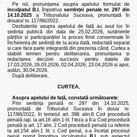
Pe rol, pronunțarea asupra apelului formulat de
inculpatul B.I.
împotriva
sentinței penale nr. 297 din
14.10.2025
a Tribunalului Suceava, pronunțată în
dosarul nr. 117/86/2022.
Dezbaterile asupra apelului de față au avut loc în
ședința publică din data de 25.02.2026, susținerile
părților și participanților la proces fiind consemnate în
încheierea de ședință de la acea dată, redactată separat
și care face parte integrantă din prezenta când, Curtea a
stabilit termen pentru deliberarea, pronunțarea și
redactarea deciziei succesiv pentru datele de
17.03.2026, 26.03.2026, 02.04.2026, 23.04.2026 și apoi,
astăzi, 30.04.2026.
După deliberare,
CURTEA,
Asupra apelului de față, constată următoarele:
Prin sentința penală nr. 297 din 14.10.2025,
pronunțată de Tribunalul Suceava în dosar nr.
117/86/2022, în temeiul art. 396 alin.8 Cod procedură
penală rap. la art.16 alin.1 lit. f teza a II-a Cod procedură
penală și art. 17 alin. 2 Cod procedură penală cu referire
la art.154 alin.1 lit. c Cod penal, s-a încetat procesul
penal pornit împotriva inculpatului
B.I.
sub aspectul