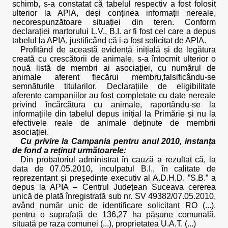
schimb, s-a constatat că tabelul respectiv a fost folosit
ulterior la APIA, deși conținea informații nereale,
necorespunzătoare situației din teren. Conform
declarației martorului L.V., B.I. ar fi fost cel care a depus
tabelul la APIA, justificând că i-a fost solicitat de APIA.
Profitând de această evidență inițială și de legătura
creată cu crescătorii de animale, s-a întocmit ulterior o
nouă listă de membri ai asociației, cu numărul de
animale aferent fiecărui membru,falsificându-se
semnăturile titularilor. Declarațiile de eligibilitate
aferente campaniilor au fost completate cu date nereale
privind încărcătura cu animale, raportându-se la
informațiile din tabelul depus inițial la Primărie și nu la
efectivele reale de animale deținute de membrii
asociației.
Cu privire la Campania pentru anul 2010, instanța
de fond a reținut următoarele:
Din probatoriul administrat în cauză a rezultat că, la
data de 07.05.2010
,
inculpatul B.I., în calitate de
reprezentant și președinte executiv al A.D.H.D. ”S.B.” a
depus la APIA – Centrul Județean Suceava cererea
unică de plată înregistrată sub nr. SV 49382/07.05.2010,
având număr unic de identificare solicitant RO (...),
pentru o suprafață de 136,27 ha pășune comunală,
situată pe raza comunei (...), proprietatea U.A.T. (...)