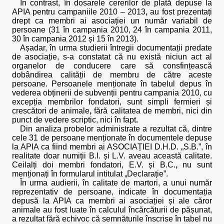
În contrast, în dosarele cererilor de plată depuse la
APIA pentru campaniile 2010 – 2013
,
au fost prezentați
drept ca membri ai asociației un număr variabil de
persoane (31 în campania 2010, 24 în campania 2011,
30 în campania 2012 și 15 în 2013).
Așadar, în urma studierii întregii documentații predate
de asociație, s-a constatat că nu există niciun act al
organelor de conducere care să consfințească
dobândirea calității de membru de către aceste
persoane. Persoanele menționate în tabelul depus în
vederea obținerii de subvenții pentru campania 2010, cu
excepția membrilor fondatori, sunt simpli fermieri și
crescători de animale
,
fără calitatea de membri, nici din
punct de vedere scriptic, nici în fapt
.
Din analiza probelor administrate a rezultat că, dintre
cele 31 de persoane menționate în documentele depuse
la APIA ca fiind membri ai ASOCIAȚIEI D.H.D. „S.B.”, în
realitate doar numiții B.I. și L.V. aveau această calitate.
Ceilalți doi membri fondatori, E.V. și B.C.
,
nu sunt
menționați în formularul intitulat „Declarație”.
În urma audierii, în calitate de martori, a unui număr
reprezentativ de persoane, indicate în documentația
depusă la APIA ca membri ai asociației și ale căror
animale au fost luate în calculul încărcăturii de pășunat,
a rezultat fără echivoc că semnăturile înscrise în tabel nu