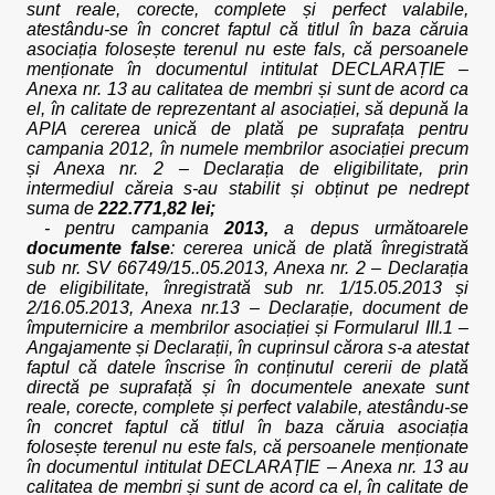
sunt reale, corecte, complete și perfect valabile,
atestându-se în concret faptul că titlul în baza căruia
asociația folosește terenul nu este fals, că persoanele
menționate în documentul intitulat DECLARAȚIE –
Anexa nr. 13 au calitatea de membri și sunt de acord ca
el, în calitate de reprezentant al asociației, să depună la
APIA cererea unică de plată pe suprafața pentru
campania 2012, în numele membrilor asociației precum
și Anexa nr. 2 – Declarația de eligibilitate, prin
intermediul căreia s-au stabilit și obținut pe nedrept
suma de
222.771,82 lei;
- pentru campania
2013,
a depus următoarele
documente false
: cererea unică de plată înregistrată
sub nr. SV 66749/15..05.2013, Anexa nr. 2 – Declarația
de eligibilitate, înregistrată sub nr. 1/15.05.2013 și
2/16.05.2013, Anexa nr.13 – Declarație, document de
împuternicire a membrilor asociației și Formularul III.1 –
Angajamente și Declarații, în cuprinsul cărora s-a atestat
faptul că datele înscrise în conținutul cererii de plată
directă pe suprafață și în documentele anexate sunt
reale, corecte, complete și perfect valabile, atestându-se
în concret faptul că titlul în baza căruia asociația
folosește terenul nu este fals, că persoanele menționate
în documentul intitulat DECLARAȚIE – Anexa nr. 13 au
calitatea de membri și sunt de acord ca el, în calitate de