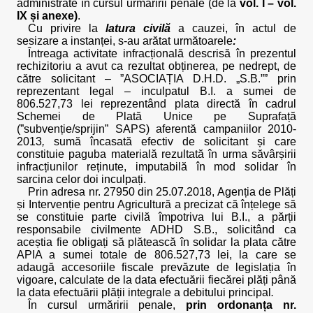
administrate în cursul urmăririi penale (de la
vol. I – vol.
IX și anexe)
.
Cu privire la
latura civilă
a cauzei, în actul de
sesizare a instanței, s-au arătat următoarele
:
Întreaga activitate infracțională descrisă în prezentul
rechizitoriu a avut ca rezultat obținerea, pe nedrept, de
către solicitant – ”ASOCIAȚIA D.H.D. „S.B.”” prin
reprezentant legal – inculpatul B.I. a sumei de
806.527,73 lei reprezentând plata directă în cadrul
Schemei de Plată Unice pe Suprafață
(”subvenție/sprijin” SAPS) aferentă campaniilor 2010-
2013
,
sumă încasată efectiv de solicitant și care
constituie paguba materială rezultată în urma săvârșirii
infracțiunilor reținute, imputabilă în mod solidar în
sarcina celor doi inculpați.
Prin adresa nr. 27950 din 25.07.2018, Agenția de Plăți
și Intervenție pentru Agricultură a precizat că înțelege să
se constituie parte civilă împotriva lui B.I., a părții
responsabile civilmente ADHD S.B., solicitând ca
aceștia fie obligați să plătească în solidar la plata către
APIA a sumei totale de 806.527,73 lei, la care se
adaugă accesoriile fiscale prevăzute de legislația în
vigoare, calculate de la data efectuării fiecărei plăți până
la data efectuării plății integrale a debitului principal
.
În cursul urmăririi penale,
prin ordonanța nr.