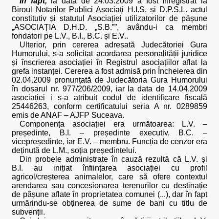
În fapt,
la data de 24.03.2009 a fost înregistrat la
Biroul Notarilor Publici Asociați H.I.S. și D.P.S.L. actul
constitutiv și statutul Asociației utilizatorilor de pășune
„ASOCIAȚIA D.H.D. „S.B.””, avându-i ca membri
fondatori pe L.V., B.I., B.C. și E.V..
Ulterior, prin cererea adresată Judecătoriei Gura
Humorului, s-a solicitat acordarea personalității juridice
și înscrierea asociației în Registrul asociațiilor aflat la
grefa instanței. Cererea a fost admisă prin Încheierea din
02.04.2009 pronunțată de Judecătoria Gura Humorului
în dosarul nr. 977/206/2009, iar la data de 14.04.2009
asociației i s-a atribuit codul de identificare fiscală
25446263, conform certificatului seria A nr. 0289859
emis de ANAF – AJFP Suceava.
Componența asociației era următoarea: L.V. –
președinte, B.I. – președinte executiv, B.C. –
vicepreședinte, iar E.V. – membru. Funcția de cenzor era
deținută de L.M., soția președintelui.
Din probele administrate în cauză rezultă că L.V. și
B.I. au inițiat înființarea asociației cu profil
agricol/creșterea animalelor, care să ofere contextul
arendarea sau concesionarea terenurilor cu destinație
de pășune aflate în proprietatea comunei (...), dar în fapt
urmărindu-se obținerea de sume de bani cu titlu de
subvenții.