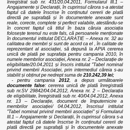
înregistrat sub nr. 431/20.04.2011, Formularul III.1 –
Angajamente și Declarații, în cuprinsul cărora s-a atestat
faptul că datele înscrise în conținutul cererii de plată
directă pe suprafață și în documentele anexate sunt
reale, corecte, complete și perfect valabile, atestându-se
în concret faptul că titlul în baza căruia asociația
folosește terenul nu este fals, că persoanele menționate
în documentul intitulat DECLARAȚIE – Anexa nr. 32 au
calitatea de membri și sunt de acord ca el , în calitate de
reprezentant al asociației, să depună la APIA cererea
unică de plată pe suprafața pentru campania 2010, în
numele membrilor asociației, Anexa nr. 2 – Declarație de
eligibilitate/20.04.2011 și înscris intitulat ”Tabel nominal
privind membrii Asociației, prin intermediul căreia s-au
stabilit și obținut pe nedrept suma de
210.242,39 lei;
- pentru campania
2012
, a depus următoarele
documente false
: cererea unică de plată înregistrată
sub nr.SV 29842/04.04.2012, Anexa nr. 2 – Declarația
de eligibilitate, înregistrată sub nr. 40/04.04.2012, Anexa
nr. 13 – Declarație, document de împuternicire a
membrilor asociației/ 04.04.2012, înscrisul intitulat
”Tabel nominal privind membrii asociației” și Formularul
III.1 – Angajamente și Declarații, în cuprinsul cărora s-a
atestat faptul că datele înscrise în conținutul cererii de
plată directă pe suprafață și în documentele anexate