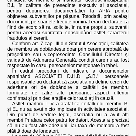
B.I., în calitate de președinte executiv al asociației,
pentru depunerea documentației la APIA pentru
obținerea subvențiilor pe pășune. Totodată, prin același
document, persoanele trecute nominal erau declarate ca
fiind de acord să nu solicite, în nume propriu, subvenții
pentru aceeași suprafață, consolidând astfel caracterul
fraudulos al cererii.
Conform art. 7 cap. III din Statutul Asociației, calitatea
de membru se dobândește doar prin cerere aprobată de
președinte sau vicepreședinte Consiliului Director și
validată de Adunarea Generală, condiții care nu au fost
respectate în cazul persoanelor menționate în tabel.
În cadrul procedurii de ridicare a documentelor
aparținând ASOCIAȚIEI D.H.D. „S.B.”, persoanele
responsabile au declarat că asociația nu deține cereri de
adeziune ori de dobândire a calității de membru
formulate de către alte persoane, aspect ulterior
confirmat și prin declarațiile celor audiați în cauză.
Astfel, martorul L.V. a arătat că ceilalți doi membri, B.
și E., nu au avut nicio implicare în activitatea asociației.
Din punct de vedere legal, asociația nu a avut alți
membri în afara celor patru fondatori. Acesta a precizat
că nu au fost alte adeziuni, iar taxa de membru a fost
plătită doar de fondatori.