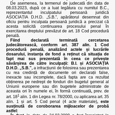
De asemenea, la termenul de judecată din data de
08.03.2023, după ce a luat legătura cu numitul B.C.,
reprezentantul inculpatului persoană juridică
ASOCIAȚIA D.H.D. „S.B.”, apărătorul desemnat din
oficiu pentru inculpata persoană juridică a precizat că
acesta solicită continuarea procesului penal în
exercitarea dreptului prevăzut de art. 18 Cod procedură
penală.
Fiind declarată terminată cercetarea
judecătorească, conform art. 387 alin. 1 Cod
procedură penală, analizând actele și lucrările
dosarului, instanța de fond a reținut că situația de
fapt mai sus prezentată în ceea ce privește
săvârșirea de către inculpații:
B.I. și
ASOCIAȚIA
D.H.D. „S.B.”,
a infracțiunii de folosirea sau prezentarea
cu rea credință de documente ori declarații false,
inexacte sau incomplete, dacă fapta are ca rezultat
obținerea pe nedrept de fonduri din bugetul general al
Uniunii europene sau din bugetele administrate de
aceasta ori în numele ei, în formă continuată
,
prev. de
1
art. 18
alin. 1 din Legea nr. 78/2000, cu aplicarea art. 35
alin. 1 și art. 5 Cod penal (4 acte materiale)
, este
susținută de coroborarea mijloacelor de probă
astfel: