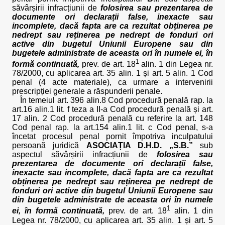
săvârșirii infracțiunii de
folosirea sau prezentarea de
documente ori declarații false, inexacte sau
incomplete, dacă fapta are ca rezultat obținerea pe
nedrept sau reținerea pe nedrept de fonduri ori
active din bugetul Uniunii Europene sau din
bugetele administrate de aceasta ori în numele ei, în
1
formă continuată,
prev. de art. 18
alin. 1 din Legea nr.
78/2000, cu aplicarea art. 35 alin. 1 și art. 5 alin. 1 Cod
penal (4 acte materiale), ca urmare a intervenirii
prescripției generale a răspunderii penale.
În temeiul art. 396 alin.8 Cod procedură penală rap. la
art.16 alin.1 lit. f teza a II-a Cod procedură penală și art.
17 alin. 2 Cod procedură penală cu referire la art. 148
Cod penal rap. la art.154 alin.1 lit. c Cod penal, s-a
încetat procesul penal pornit împotriva inculpatului
persoană juridică
ASOCIAȚIA D.H.D. „S.B.”
sub
aspectul săvârșirii infracțiunii de
folosirea sau
prezentarea de documente ori declarații false,
inexacte sau incomplete, dacă fapta are ca rezultat
obținerea pe nedrept sau reținerea pe nedrept de
fonduri ori active din bugetul Uniunii Europene sau
din bugetele administrate de aceasta ori în numele
1
ei, în formă continuată,
prev. de art. 18
alin. 1 din
Legea nr. 78/2000, cu aplicarea art. 35 alin. 1 și art. 5