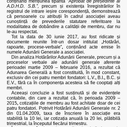
conținând mențiunea tipărită ”
Aprobat de președinte al
A.D.H.D. S.B.”,
precum și existența înregistrărilor în
registrul de intrare ieșire corespondență, demonstrează
că persoanele cu atribuții în cadrul asociației aveau
cunoștință de prevederile statutare referitoare la
modalitatea de dobândire a calității de membru, dar nu
le-au respectat
.
Tot la data de 30 iunie 2017, au fost ridicate și
documente reunite într-un dosar intitulat „Hotărâri,
rapoarte, procese-verbale”
,
conținând acte emise în
numele Adunării Generale a asociației.
Din analiza Hotărârilor Adunării Generale, precum și a
proceselor verbale ale adunării generale aferente
perioadei martie 2009 – februarie 2016, a rezultat că
Adunarea Generală a fost constituită, în mod constant,
exclusiv din cei patru membri fondatori: L.V.
,
B.I.
,
B.C. și
E.V., fără ca în componența acesteia să fie cooptați alți
membri.
Aceeași concluzie a fost susținută și de evidențele
contabile, din care a rezultat că, în perioada 2009 –
2015
,
cotizațiile de membru au fost achitate doar de cei
patru fondatori. Potrivit Hotărârii Adunării Generale nr. 2
din 01.04.2009
,
taxa de înscriere în asociație era
stabilită la 10 lei, iar cotizația anuală la 20 lei, plătibilă
trimestrial, la începutul fiecărui trimestru.