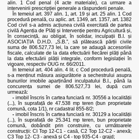
alin. 1 Cod penal (4 acte materiale), ca urmare a
intervenirii prescripției generale a răspunderii penale.
În temeiul art. 397 alin. 1, art. 19 și art. 25 alin. 1 Cod
procedură penală, cu aplic. art. 1349, art. 1357, art. 1382
Cod civil s-a admis acțiunea civilă exercitată de partea
civilă Agenția de Plăți și Intervenție pentru Agricultură și,
în consecință, au obligat, în solidar, inculpații B.I. și
ASOCIAȚIA D.H.D. „S.B.”, să plătească părții civile
suma de 806.527,73 lei, la care se adaugă accesoriile
fiscale, calculate de la data efectuării fiecărei plăți până
la data efectuării plății integrale, conform legislației în
vigoare, respectiv OUG nr. 66/2011.
În temeiul art. 404 alin. 4 lit. c Cod procedură penală,
s-a menținut măsura asigurătorie a sechestrului asupra
bunurilor imobile aparținând inculpatului B.I., până la
concurența sumei de 806.527,73 lei, după cum
urmează:
-
imobil înscris în cartea funciară nr. 30556 a localității
(...), în suprafață de 47.538 mp teren (bun proprietate
comună, cota 1/1), nr cadastral 855-8/2;
-
imobil înscris în cartea funciară nr. 30129 a localității
(...), în suprafață de 25.341 mp teren, bun proprietate
comună, dobândit prin construire, cu următoarele
construcții: CI Top 12-C1 - casă, C2 Top 12-C2 - anexă;
C3 Top 12- C3 - anexă și C4 - top 935-C4 - grajd;