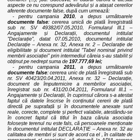
aspecte ce nu corespund adevărului și a atașat cererilor
aferente documente false, după cum urmează:
- pentru campania
2010
, a depus următoarele
documente false
: cererea unică de plată înregistrată
sub nr. SV 49382/07.05.2010, Formularul III.1 –
Angajamente și Declarații, documentul intitulat
”Declarație”, datat 07.05.2010, documentul intitulat
Declarație – Anexa nr. 32, Anexa nr. 2 – Declarație de
eligibilitate și document intitulat ”Tabel nominal privind
membrii asociației” prin intermediul căreia s-au stabilit și
obținut pe nedrept suma de
197.777,69 lei;
- pentru campania
2011
, a depus următoarele
documente false
: cererea unic de plată înregistrată sub
nr. SV 40423/20.04.2011, Anexa nr. 32 – Declarație,
document de împuternicire a membrilor asociației,
înregistrat sub nr. 431/20.04.2011, Formularul III.1 –
Angajamente și Declarații, în cuprinsul cărora s-a atestat
faptul că datele înscrise în conținutul cererii de plată
directă pe suprafață și în documentele anexate sunt
reale, corecte, complete și perfect valabile, atestându-se
în concret faptul că titlul în baza căruia asociația
folosește terenul nu este fals, că persoanele menționate
în documentul intitulat DECLARAȚIE – Anexa nr. 32 au
calitatea de membri și sunt de acord ca el , în calitate de