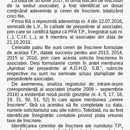
La data de 30 iunie 2017, în urma ridicării de înscrisuri
de la sediul asociației, a fost identificat un dosar
conținând adeverințe și cereri de înscriere, totalizând
cinci file
.
Prima filă o reprezintă adeverința nr. 4 din 12.07.2016
,
semnată de L.V., în calitate de președinte al asociației,
prin care se certifică faptul că PFA T.P., înregistrat sub nr.
(...), C.I.F. (...), ar fi membru al asociației din data de
21.10.2010.
Celelalte patru file sunt cereri de înscriere formulate
de același T.P., datate succesiv pentru anii 2013, 2014,
2015 și 2016, prin care acesta solicita înscrierea în
asociației. Deși formularele conțin în antet mențiunea
„Aprobat de președinte al A.D.H.D. S.B.”, rubricile
respective nu sunt nu semnate și/sau ștampilate de
președintele asociației.
De asemenea, analiza registrului de intrare-ieșire
corespondență al asociației (martie 2009 – septembrie
2016) a evidențiat nouă poziții (pozițiile nr. 4, 5, 17, 18,
19, 31, 50, 51, 52) în care apare mențiunea „cerere
înscriere”, fără ca acestea să fie completate cu data,
numele solicitantului sau alte rubrici. Totodată, nu au fost
identificate înregistrări contabile privind plata vreunei
taxe de înscriere.
Identificarea cererilor de înscriere ale numitului T.P.,