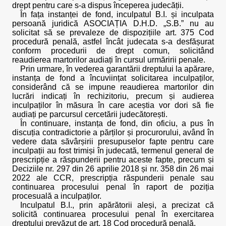
drept pentru care s-a dispus începerea judecății.
În fața instanței de fond, inculpatul B.I. și inculpata
persoană juridică ASOCIAȚIA D.H.D. „S.B.” nu au
solicitat să se prevaleze de dispozițiile art. 375 Cod
procedură penală, astfel încât judecata s-a desfășurat
conform procedurii de drept comun, solicitând
reaudierea martorilor audiați în cursul urmăririi penale.
Prin urmare, în vederea garantării dreptului la apărare,
instanța de fond a încuviințat solicitarea inculpaților,
considerând că se impune reaudierea martorilor din
lucrări indicați în rechizitoriu, precum și audierea
inculpaților în măsura în care aceștia vor dori să fie
audiați pe parcursul cercetării judecătorești.
În continuare, instanța de fond, din oficiu, a pus în
discuția contradictorie a părților și procurorului, având în
vedere data săvârșirii presupuselor fapte pentru care
inculpații au fost trimiși în judecată, termenul general de
prescripție a răspunderii pentru aceste fapte, precum și
Deciziile nr. 297 din 26 aprilie 2018 și nr. 358 din 26 mai
2022 ale CCR, prescripția răspunderii penale sau
continuarea procesului penal în raport de poziția
procesuală a inculpaților.
Inculpatul B.I., prin apărătorii aleși, a precizat că
solicită continuarea procesului penal în exercitarea
dreptului prevăzut de art. 18 Cod procedură penală.