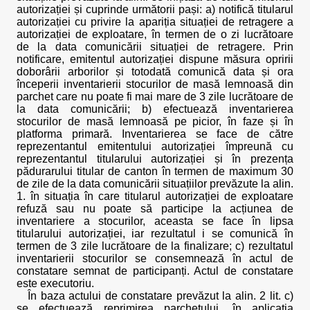
autorizației și cuprinde următorii pași: a) notifică titularul
autorizației cu privire la apariția situației de retragere a
autorizației de exploatare, în termen de o zi lucrătoare
de la data comunicării situației de retragere. Prin
notificare, emitentul autorizației dispune măsura opririi
doborârii arborilor și totodată comunică data și ora
începerii inventarierii stocurilor de masă lemnoasă din
parchet care nu poate fi mai mare de 3 zile lucrătoare de
la data comunicării; b) efectuează inventarierea
stocurilor de masă lemnoasă pe picior, în faze și în
platforma primară. Inventarierea se face de către
reprezentantul emitentului autorizației împreună cu
reprezentantul titularului autorizației și în prezența
pădurarului titular de canton în termen de maximum 30
de zile de la data comunicării situațiilor prevăzute la alin.
1. în situația în care titularul autorizației de exploatare
refuză sau nu poate să participe la acțiunea de
inventariere a stocurilor, aceasta se face în lipsa
titularului autorizației, iar rezultatul i se comunică în
termen de 3 zile lucrătoare de la finalizare; c) rezultatul
inventarierii stocurilor se consemnează în actul de
constatare semnat de participanți. Actul de constatare
este executoriu.
În baza actului de constatare prevăzut la alin. 2 lit. c)
se efectuează reprimirea parchetului, în aplicația