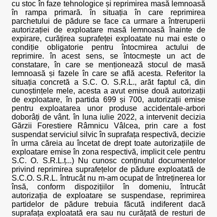
cu stoc în faze tehnologice și reprimirea masă lemnoasă
în rampa primară. în situația în care reprimirea
parchetului de pădure se face ca urmare a întreruperii
autorizației de exploatare masă lemnoasă înainte de
expirare, curățirea suprafeței exploatate nu mai este o
condiție obligatorie pentru întocmirea actului de
reprimire. în acest sens, se întocmește un act de
constatare, în care se menționează stocul de masă
lemnoasă și fazele în care se află acesta. Referitor la
situația concretă a S.C. O. S.R.L., arăt faptul că, din
cunoștințele mele, acesta a avut emise două autorizații
de exploatare, în partida 699 și 700, autorizații emise
pentru exploatarea unor produse accidentale-arbori
doborâți de vânt. în luna iulie 2022, a intervenit decizia
Gărzii Forestiere Râmnicu Vâlcea, prin care a fost
suspendat serviciul silvic în suprafața respectivă, decizie
în urma căreia au încetat de drept toate autorizațiile de
exploatare emise în zona respectivă, implicit cele pentru
S.C. O. S.R.L.ț...) Nu cunosc conținutul documentelor
privind reprimirea suprafețelor de pădure exploatată de
S.C.O. S.R.L. întrucât nu m-am ocupat de întreținerea lor
însă, conform dispozițiilor în domeniu, întrucât
autorizația de exploatare se suspendase, reprimirea
partidelor de pădure trebuia făcută indiferent dacă
suprafața exploatată era sau nu curățată de resturi de