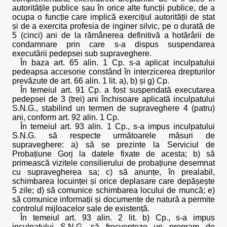
autoritățile publice sau în orice alte funcții publice, de a
ocupa o funcție care implică exercițiul autorității de stat
și de a exercita profesia de inginer silvic, pe o durată de
5 (cinci) ani de la rămânerea definitivă a hotărârii de
condamnare prin care s-a dispus suspendarea
executării pedepsei sub supraveghere.
În baza art. 65 alin. 1 Cp. s-a aplicat inculpatului
pedeapsa accesorie constând în interzicerea drepturilor
prevăzute de art. 66 alin. 1 lit. a), b) și g) Cp.
În temeiul art. 91 Cp. a fost suspendată executarea
pedepsei de 3 (trei) ani închisoare aplicată inculpatului
S.N.G., stabilind un termen de supraveghere 4 (patru)
ani, conform art. 92 alin. 1 Cp.
În temeiul art. 93 alin. 1 Cp., s-a impus inculpatului
S.N.G. să respecte următoarele măsuri de
supraveghere: a) să se prezinte la Serviciul de
Probațiune Gorj la datele fixate de acesta; b) să
primească vizitele consilierului de probațiune desemnat
cu supravegherea sa; c) să anunțe, în prealabil,
schimbarea locuinței și orice deplasare care depășește
5 zile; d) să comunice schimbarea locului de muncă; e)
să comunice informații și documente de natură a permite
controlul mijloacelor sale de existență.
În temeiul art. 93 alin. 2 lit. b) Cp., s-a impus
inculpatului S.N.G. să frecventeze un program de