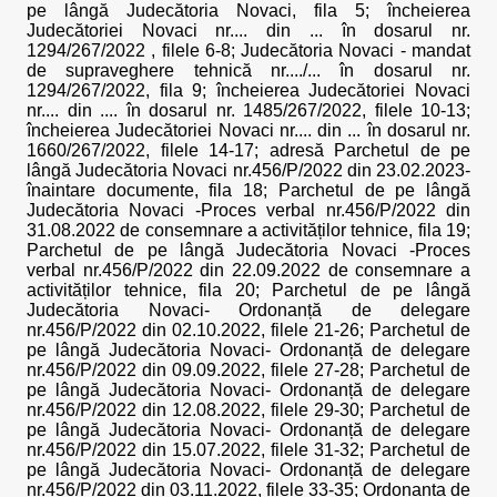
pe lângă Judecătoria Novaci, fila 5; încheierea
Judecătoriei Novaci nr.... din ... în dosarul nr.
1294/267/2022 , filele 6-8; Judecătoria Novaci - mandat
de supraveghere tehnică nr..../... în dosarul nr.
1294/267/2022, fila 9; încheierea Judecătoriei Novaci
nr.... din .... în dosarul nr. 1485/267/2022, filele 10-13;
încheierea Judecătoriei Novaci nr.... din ... în dosarul nr.
1660/267/2022, filele 14-17; adresă Parchetul de pe
lângă Judecătoria Novaci nr.456/P/2022 din 23.02.2023-
înaintare documente, fila 18; Parchetul de pe lângă
Judecătoria Novaci -Proces verbal nr.456/P/2022 din
31.08.2022 de consemnare a activităților tehnice, fila 19;
Parchetul de pe lângă Judecătoria Novaci -Proces
verbal nr.456/P/2022 din 22.09.2022 de consemnare a
activităților tehnice, fila 20; Parchetul de pe lângă
Judecătoria Novaci- Ordonanță de delegare
nr.456/P/2022 din 02.10.2022, filele 21-26; Parchetul de
pe lângă Judecătoria Novaci- Ordonanță de delegare
nr.456/P/2022 din 09.09.2022, filele 27-28; Parchetul de
pe lângă Judecătoria Novaci- Ordonanță de delegare
nr.456/P/2022 din 12.08.2022, filele 29-30; Parchetul de
pe lângă Judecătoria Novaci- Ordonanță de delegare
nr.456/P/2022 din 15.07.2022, filele 31-32; Parchetul de
pe lângă Judecătoria Novaci- Ordonanță de delegare
nr.456/P/2022 din 03.11.2022, filele 33-35; Ordonanța de