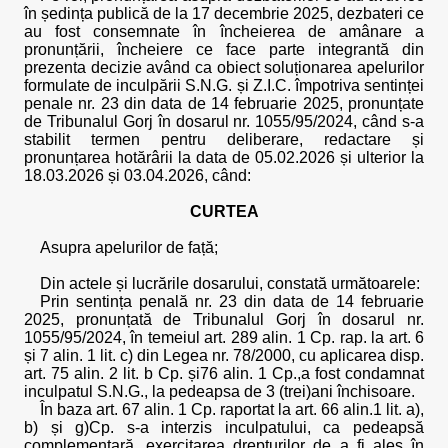
în ședința publică de la 17 decembrie 2025, dezbateri ce
au fost consemnate în încheierea de amânare a
pronunțării, încheiere ce face parte integrantă din
prezenta decizie având ca obiect soluționarea apelurilor
formulate de inculpării S.N.G. și Z.I.C. împotriva sentinței
penale nr. 23 din data de 14 februarie 2025, pronunțate
de Tribunalul Gorj în dosarul nr. 1055/95/2024, când s-a
stabilit termen pentru deliberare, redactare și
pronunțarea hotărârii la data de 05.02.2026 și ulterior la
18.03.2026 și 03.04.2026, când:
CURTEA
Asupra apelurilor de față;
Din actele și lucrările dosarului, constată următoarele:
Prin sentința penală nr. 23 din data de 14 februarie
2025, pronunțată de Tribunalul Gorj în dosarul nr.
1055/95/2024, în temeiul art. 289 alin. 1 Cp. rap. la art. 6
și 7 alin. 1 lit. c) din Legea nr. 78/2000, cu aplicarea disp.
art. 75 alin. 2 lit. b Cp. și76 alin. 1 Cp.,a fost condamnat
inculpatul S.N.G., la pedeapsa de 3 (trei)ani închisoare.
În baza art. 67 alin. 1 Cp. raportat la art. 66 alin.1 lit. a),
b) și g)Cp. s-a interzis inculpatului, ca pedeapsă
complementară, exercitarea drepturilor de a fi ales în