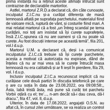
prima instanță nu a reținut aceste afimații întrucât sunt
contrazise de declarațiile martorilor.
Astfel, martorul Z.R.D.a declarat că, din câte cunoaște,
inculpatul Z.I.C.nu și-a curățat diferența de masă
lemnoasă aflată pe suprafața parchetului, materialul fiind
de valoare mică, ruptură de vânt, și costurile fiind mari. A
mai relatat martorul că a fost „un întreg scandal pe tema
curățării, noi toți am insistat să își curețe suprafețele,
însă Z.I.C.spunea că nu are oameni și că nu poate să
curețe. Au fost discuții intense pe această temă”, fila 201,
vol.I d.u.p.
Martorul U.M. a declarant că, deși i-a comunicat
inculpatului Z.I.C.că trebuie să își curețe parchetele,
acesta a motivat că autorizația nu expirase, dând de
înțeles că nu ar mai vrea să le curețe întrucât masa
lemnoasă nu era calitativă și ar fi ieșit în pierdere, fila 29,
vol. I d.u.p.
Inclusiv inculpatul Z.I.C.a recunoscut implicit că nu
curățase cele două partizi în discuția telefonică pe care
o are cu soția în data de 23.08.2022, ora 09:08:58:,,
Ăsta, labă tristă ăsta, mă pune să curăț tot parchetu
Vorbii oțără cu el; tre’..., n-am decât să-i dau ceva, dă-l
dracu.”, fila 47, vol. II, d.u.p.
Ulterior, în data de 17.08.2022, angajații O.S.N. au
aflat că, în cursul zilei următoare, se va realiza un control