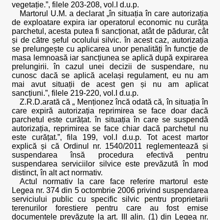
vegetație.”, filele 203-208, vol.I d.u.p.
Martorul U.M. a declarat „în situația în care autorizația
de exploatare expira iar operatorul economic nu curăța
parchetul, acesta putea fi sancționat, atât de pădurar, cât
și de către șeful ocolului silvic. în acest caz, autorizația
se prelungește cu aplicarea unor penalități în funcție de
masa lemnoasă iar sancțiunea se aplică după expirarea
prelungirii. în cazul unei decizii de suspendare, nu
cunosc dacă se aplică același regulament, eu nu am
mai avut situații de acest gen și nu am aplicat
sancțiuni.”, filele 219-220, vol.I d.u.p.
Z.R.D.arată că „ Menționez încă odată că, în situația în
care expiră autorizația reprimirea se face doar dacă
parchetul este curățat. în situația în care se suspendă
autorizația, reprimirea se face chiar dacă parchetul nu
este curățat.”, fila 199, vol.I d.u.p. Tot acest martor
explică și că Ordinul nr. 1540/2011 reglementează și
suspendarea însă procedura efectivă pentru
suspendarea serviciilor silvice este prevăzută în mod
distinct, în alt act normativ.
Actul normativ la care face referire martorul este
Legea nr. 374 din 5 octombrie 2006 privind suspendarea
serviciului public cu specific silvic pentru proprietarii
terenurilor forestiere pentru care au fost emise
documentele prevăzute la art. III alin. (1) din Legea nr.