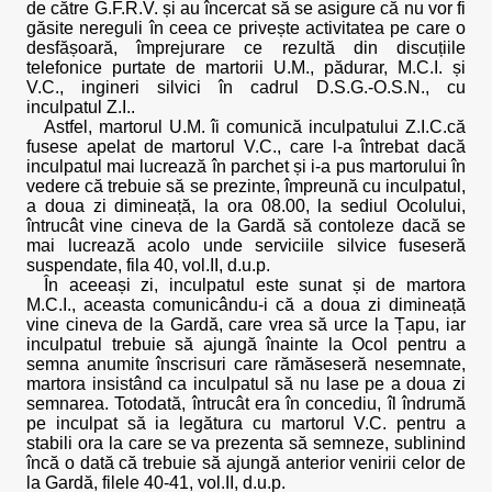
de către G.F.R.V. și au încercat să se asigure că nu vor fi
găsite nereguli în ceea ce privește activitatea pe care o
desfășoară, împrejurare ce rezultă din discuțiile
telefonice purtate de martorii U.M., pădurar, M.C.I. și
V.C., ingineri silvici în cadrul D.S.G.-O.S.N., cu
inculpatul Z.I..
Astfel, martorul U.M. îi comunică inculpatului Z.I.C.că
fusese apelat de martorul V.C., care l-a întrebat dacă
inculpatul mai lucrează în parchet și i-a pus martorului în
vedere că trebuie să se prezinte, împreună cu inculpatul,
a doua zi dimineață, la ora 08.00, la sediul Ocolului,
întrucât vine cineva de la Gardă să contoleze dacă se
mai lucrează acolo unde serviciile silvice fuseseră
suspendate, fila 40, vol.II, d.u.p.
În aceeași zi, inculpatul este sunat și de martora
M.C.I., aceasta comunicându-i că a doua zi dimineață
vine cineva de la Gardă, care vrea să urce la Țapu, iar
inculpatul trebuie să ajungă înainte la Ocol pentru a
semna anumite înscrisuri care rămăseseră nesemnate,
martora insistând ca inculpatul să nu lase pe a doua zi
semnarea. Totodată, întrucât era în concediu, îl îndrumă
pe inculpat să ia legătura cu martorul V.C. pentru a
stabili ora la care se va prezenta să semneze, sublinind
încă o dată că trebuie să ajungă anterior venirii celor de
la Gardă, filele 40-41, vol.II, d.u.p.