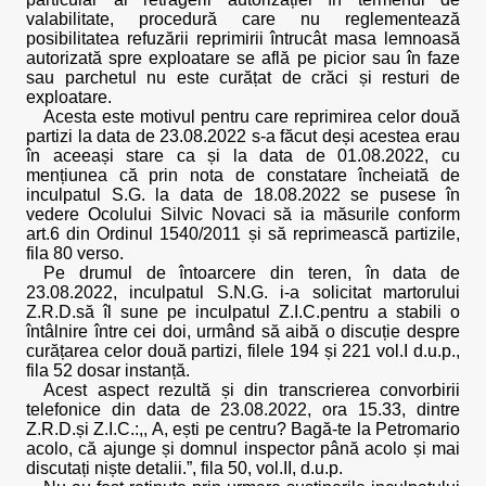
valabilitate, procedură care nu reglementează
posibilitatea refuzării reprimirii întrucât masa lemnoasă
autorizată spre exploatare se află pe picior sau în faze
sau parchetul nu este curățat de crăci și resturi de
exploatare.
Acesta este motivul pentru care reprimirea celor două
partizi la data de 23.08.2022 s-a făcut deși acestea erau
în aceeași stare ca și la data de 01.08.2022, cu
mențiunea că prin nota de constatare încheiată de
inculpatul S.G. la data de 18.08.2022 se pusese în
vedere Ocolului Silvic Novaci să ia măsurile conform
art.6 din Ordinul 1540/2011 și să reprimească partizile,
fila 80 verso.
Pe drumul de întoarcere din teren, în data de
23.08.2022, inculpatul S.N.G. i-a solicitat martorului
Z.R.D.să îl sune pe inculpatul Z.I.C.pentru a stabili o
întâlnire între cei doi, urmând să aibă o discuție despre
curățarea celor două partizi, filele 194 și 221 vol.I d.u.p.,
fila 52 dosar instanță.
Acest aspect rezultă și din transcrierea convorbirii
telefonice din data de 23.08.2022, ora 15.33, dintre
Z.R.D.și Z.I.C.:,, A, ești pe centru? Bagă-te la Petromario
acolo, că ajunge și domnul inspector până acolo și mai
discutați niște detalii.”, fila 50, vol.II, d.u.p.