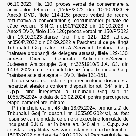
06.10.2023, fila 110; proces verbal de consemnare a
activităților tehnice nr,150/P/2022 din 10.10.2023 +
Anexă DVD, filele 114-115; proces verbal de redare
rezumativă a convorbirilor și comunicărilor purtate de
către vectorul S.N.G. nr,150/P/2022 din 10.10.2023 +
Anexă DVD, filele 116-120; proces verbal nr. 150/P/2022
din 16.10.2023-planșe foto, filele 121- 128; adresa
nr.356/P/2022 din 02.09.2022 a Parchetului de pe lângă
Tribunalul Gorj către D.G.A.-Serviciul Teritorial Gorj-
înaintare ordonanță de delegare atașată, filele 129-130;
adresa Direcția Generală Anticorupție-Serviciul
Județean Anticorupție Gorj nr.3251910/S.J.A. GJ. din
14.09.2022 către Parchetul de pe lângă Tribunalul Gorj-
înaintare acte și atașate + DVD, filele 131-151.
După sesizarea instanței prin rechizitoriu, dosarul s-a
repartizat aleatoriu conform dispozițiilor art. 344 alin. 1
C.p.p., fiind înregistrat la Tribunalul Gorj sub nr.
1055/95/2024 la data de 23.02.2024, pentru parcurgerea
etapei camerei preliminare.
Prin încheierea nr. 48 din 13.05.2024, pronunțată de
Tribunalul Gorj în dosarul nr. 1055/95/2024/al, au fost
respinse ca nefondate cererile și excepțiile formulate de
inculpatul S.N.G. iar în baza art. 346 alin. 1 C.p.p. s-a
constatat legalitatea sesizării instanței cu rechizitoriul nr.
150/P/2022 din data de 19.02.2024 al Parchetului de pe