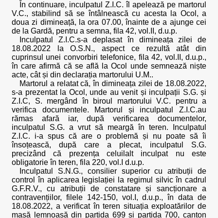
În continuare, inculpatul Z.I.C. îl apelează pe martorul
V.C., stabilind să se întâlnească cu acesta la Ocol, a
doua zi dimineață, la ora 07.00, înainte de a ajunge cei
de la Gardă, pentru a semna, fila 42, vol.II, d.u.p.
Inculpatul Z.I.C.s-a deplasat în dimineața zilei de
18.08.2022 la O.S.N., aspect ce rezultă atât din
cuprinsul unei convorbiri telefonice, fila 42, vol.II, d.u.p.,
în care afirmă că se află la Ocol unde semnează niște
acte, cât și din declarația martorului U.M..
Martorul a relatat că, în dimineața zilei de 18.08.2022,
s-a prezentat la Ocol, unde au venit și inculpații S.G. și
Z.I.C, S. mergând în biroul martorului V.C. pentru a
verifica documentele. Martorul și inculpatul Z.I.C.au
rămas afară iar, după verificarea documentelor,
inculpatul S.G. a vrut să meargă în teren. Inculpatul
Z.I.C. i-a spus că are o problemă și nu poate să îi
însoțească, după care a plecat, inculpatul S.G.
precizând că prezența celuilalt inculpat nu este
obligatorie în teren, fila 220, vol.I d.u.p.
Inculpatul S.N.G., consilier superior cu atribuții de
control în aplicarea legislației la regimul silvic în cadrul
G.F.R.V., cu atribuții de constatare și sancționare a
contravențiilor, filele 142-150, vol.I, d.u.p., în data de
18.08.2022, a verificat în teren situația exploatărilor de
masă lemnoasă din partida 699 și partida 700, canton