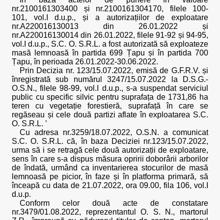
nr.2100161303400 și nr.2100161304170, filele 100-
101, vol.I d.u.p., și a autorizațiilor de exploatare
nr.A220016130013 din 26.01.2022 și
nr.A220016130014 din 26.01.2022, filele 91-92 și 94-95,
vol.I d.u.p., S.C. O. S.R.L. a fost autorizată să exploateze
masă lemnoasă în partida 699 Țapu și în partida 700
Țapu, în perioada 26.01.2022-30.06.2022.
Prin Decizia nr. 123/15.07.2022, emisă de G.F.R.V. și
înregistrată sub numărul 3247/15.07.2022 la D.S.G.-
O.S.N., filele 98-99, vol.I d.u.p., s-a suspendat serviciul
public cu specific silvic pentru suprafața de 1731,86 ha
teren cu vegetație forestieră, suprafață în care se
regăseau și cele două partizi aflate în exploatarea S.C.
O. S.R.L. ’
Cu adresa nr.3259/18.07.2022, O.S.N. a comunicat
S.C. O. S.R.L. că, în baza Deciziei nr.123/15.07.2022,
urma să i se retragă cele două autorizații de exploatare,
sens în care s-a dispus măsura opririi doborârii arborilor
de îndată, urmând ca inventarierea stocurilor de masă
lemnoasă pe picior, în faze și în platforma primară, să
înceapă cu data de 21.07.2022, ora 09.00, fila 106, vol.I
d.u.p.
Conform celor două acte de constatare
nr.3479/01.08.2022, reprezentantul O. S. N., martorul