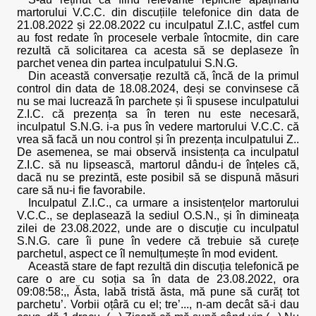
martorului V.C.C. din discuțiile telefonice din data de
21.08.2022 și 22.08.2022 cu inculpatul Z.I.C, astfel cum
au fost redate în procesele verbale întocmite, din care
rezultă că solicitarea ca acesta să se deplaseze în
parchet venea din partea inculpatului S.N.G.
Din această conversație rezultă că, încă de la primul
control din data de 18.08.2024, deși se convinsese că
nu se mai lucrează în parchete și îi spusese inculpatului
Z.I.C. că prezența sa în teren nu este necesară,
inculpatul S.N.G. i-a pus în vedere martorului V.C.C. că
vrea să facă un nou control și în prezența inculpatului Z..
De asemenea, se mai observă insistența ca inculpatul
Z.I.C. să nu lipsească, martorul dându-i de înțeles că,
dacă nu se prezintă, este posibil să se dispună măsuri
care să nu-i fie favorabile.
Inculpatul Z.I.C., ca urmare a insistențelor martorului
V.C.C., se deplasează la sediul O.S.N., și în dimineața
zilei de 23.08.2022, unde are o discuție cu inculpatul
S.N.G. care îi pune în vedere că trebuie să curețe
parchetul, aspect ce îl nemulțumește în mod evident.
Această stare de fapt rezultă din discuția telefonică pe
care o are cu soția sa în data de 23.08.2022, ora
09:08:58:,, Ăsta, labă tristă ăsta, mă pune să curăț tot
parchetu’. Vorbii oțâră cu el; tre’..., n-am decât să-i dau