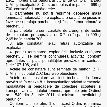
Z.R., împreună cu pădurarul titular de canton, martorul
U.M., și inculpatul Z. C., s-au deplasat în partizile 699 și
700, constatând următoarele:
1. parchetele nu pot fi reprimite deoarece masa
lemnoasă autorizată spre exploatare se află pe picior, în
faze pe suprafața parchetului și în platforma primară a
parchetului;
2. parchetele nu sunt curățate de crengi și de resturi
de exploatare pe suprafața de 0.7 ha în partida 699 și
2,65 ha în partida 700;
3. alte constatări: s-au retras autorizațiile de
exploatare;
4. pentru terminarea exploatării, inclusiv curățarea
parchetului, se permite continuarea activității conform
aprobărilor, cu plata penalităților prevăzute în contract,
filele 107-108, vol.I.
Actele de constatare sunt semnate de martorii Z.R.,
U.M. și inculpatul Z..C fară vreo obiecțiune.
Actele de constatare au fost încheiate în forma
prevăzută în Anexa 8 a Instrucțiunilor privind termenele,
modalitățile și perioadele de colectare, scoatere și
transport al materialului lemnos, aprobate prin Ordinul
nr. 1.540 din 3 iunie 2011 al ministrului mediului și
pădurilor.
Conform art. 25 alin. 1 din acest Ordin, reprimirea