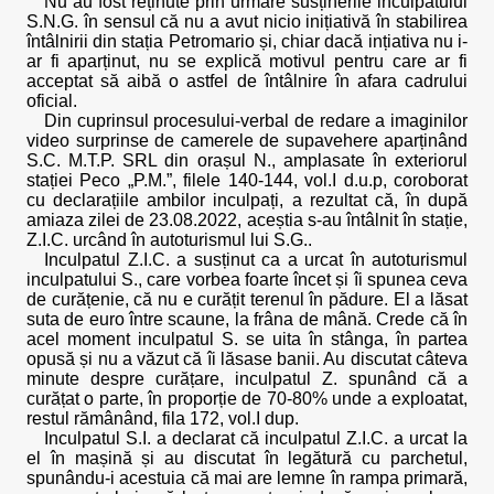
Nu au fost reținute prin urmare susținerile inculpatului
S.N.G. în sensul că nu a avut nicio inițiativă în stabilirea
întâlnirii din stația Petromario și, chiar dacă ințiativa nu i-
ar fi aparținut, nu se explică motivul pentru care ar fi
acceptat să aibă o astfel de întâlnire în afara cadrului
oficial.
Din cuprinsul procesului-verbal de redare a imaginilor
video surprinse de camerele de supavehere aparținând
S.C. M.T.P. SRL din orașul N., amplasate în exteriorul
stației Peco „P.M.”, filele 140-144, vol.I d.u.p, coroborat
cu declarațiile ambilor inculpați, a rezultat că, în după
amiaza zilei de 23.08.2022, aceștia s-au întâlnit în stație,
Z.I.C. urcând în autoturismul lui S.G..
Inculpatul Z.I.C. a susținut ca a urcat în autoturismul
inculpatului S., care vorbea foarte încet și îi spunea ceva
de curățenie, că nu e curățit terenul în pădure. El a lăsat
suta de euro între scaune, la frâna de mână. Crede că în
acel moment inculpatul S. se uita în stânga, în partea
opusă și nu a văzut că îi lăsase banii. Au discutat câteva
minute despre curățare, inculpatul Z. spunând că a
curățat o parte, în proporție de 70-80% unde a exploatat,
restul rămânând, fila 172, vol.I dup.
Inculpatul S.I. a declarat că inculpatul Z.I.C. a urcat la
el în mașină și au discutat în legătură cu parchetul,
spunându-i acestuia că mai are lemne în rampa primară,