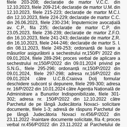
filele 203-208; declarație de martor V.C.C. din
12.10.2023, filele 209-214; declarație de martor U.M. din
12.10.2023, filele 215-223; declarație de martor M.C.I.
din 12.10.2023, filele 224-229; declarație de martor C.C.
din 26.06.2023, filele 230-234; împuternicire avocațială
av. C.P., fila 235; declarație de martor C.P. din
23.05.2023, filele 236-239; declarație de martor Z.F.O.
din 16.10.2023, filele 241-243; declarație de martor Z.R.
din 16.10.2023, filele 244-246; declarație de martor S. I.
din 08.11.2023, filele 249-253; ordonanță de luare a
măsurilor asigurătorii a sechestrului nr,150/P/ 2022 din
09.01.2024, filele 289-294; proces verbal de aplicare a
sechestrului nr,150/P/2022 din 09.01.2024 privind pe
S.N.G., filele 295-296; ordonanță nr,150/P/2022 din
09.01.2024, filele 297-298; adresa nr,16/P/2022 din
09.01.2024 către U.C.B.Craiova Dolj formular
deschidere subcont și depunere, filele 299-300; adresa
nr. 16/P/2022 din 10.01.2024 către Agenția Națională de
Administrare a Bunurilor Indisponibilizate, filele 301-
302; adresa nr. 150/P/2022 din 12.10.2022 către
Parchetul de pe lângă Judecătoria Novaci- solicitare
documente, filele 1-3; adresă de răspuns Parchetul de
pe lângă Judecătoria Novaci nr.456/P/2022 din
23.11.2022 -înaintare documente solicitate, fila 4; proces
verbal nr.456/P/2022 din 23.11.2022 al Parchetului de