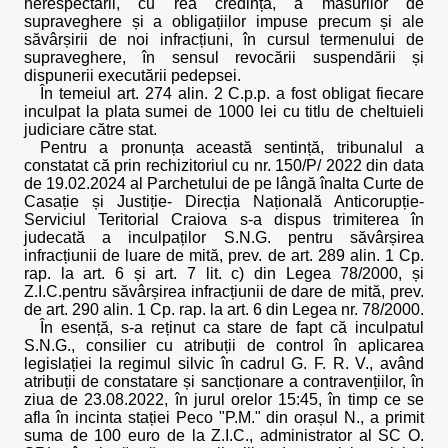
nerespectării, cu rea credință, a măsurilor de
supraveghere și a obligațiilor impuse precum și ale
săvârșirii de noi infracțiuni, în cursul termenului de
supraveghere, în sensul revocării suspendării și
dispunerii executării pedepsei.
În temeiul art. 274 alin. 2 C.p.p. a fost obligat fiecare
inculpat la plata sumei de 1000 lei cu titlu de cheltuieli
judiciare către stat.
Pentru a pronunța această sentință, tribunalul a
constatat că prin rechizitoriul cu nr. 150/P/ 2022 din data
de 19.02.2024 al Parchetului de pe lângă înalta Curte de
Casație și Justiție- Direcția Națională Anticorupție-
Serviciul Teritorial Craiova s-a dispus trimiterea în
judecată a inculpaților S.N.G. pentru săvârșirea
infracțiunii de luare de mită, prev. de art. 289 alin. 1 Cp.
rap. la art. 6 și art. 7 lit. c) din Legea 78/2000, și
Z.I.C.pentru săvârșirea infracțiunii de dare de mită, prev.
de art. 290 alin. 1 Cp. rap. la art. 6 din Legea nr. 78/2000.
În esență, s-a reținut ca stare de fapt că inculpatul
S.N.G., consilier cu atribuții de control în aplicarea
legislației la regimul silvic în cadrul G. F. R. V., având
atribuții de constatare și sancționare a contravențiilor, în
ziua de 23.08.2022, în jurul orelor 15:45, în timp ce se
afla în incinta stației Peco "P.M." din orașul N., a primit
suma de 100 euro de la Z.I.C., administrator al SC O.