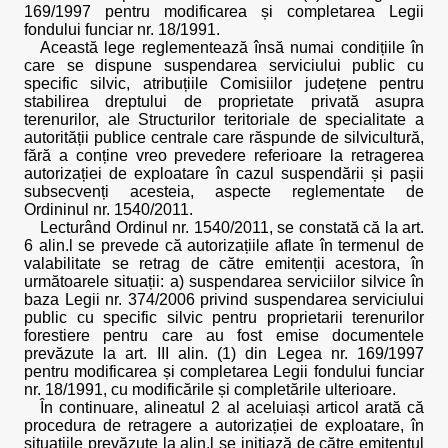
169/1997 pentru modificarea și completarea Legii
fondului funciar nr. 18/1991.
Această lege reglementează însă numai condițiile în
care se dispune suspendarea serviciului public cu
specific silvic, atribuțiile Comisiilor județene pentru
stabilirea dreptului de proprietate privată asupra
terenurilor, ale Structurilor teritoriale de specialitate a
autorității publice centrale care răspunde de silvicultură,
fără a conține vreo prevedere referioare la retragerea
autorizației de exploatare în cazul suspendării și pașii
subsecvenți acesteia, aspecte reglementate de
Ordininul nr. 1540/2011.
Lecturând Ordinul nr. 1540/2011, se constată că la art.
6 alin.l se prevede că autorizațiile aflate în termenul de
valabilitate se retrag de către emitenții acestora, în
următoarele situații: a) suspendarea serviciilor silvice în
baza Legii nr. 374/2006 privind suspendarea serviciului
public cu specific silvic pentru proprietarii terenurilor
forestiere pentru care au fost emise documentele
prevăzute la art. III alin. (1) din Legea nr. 169/1997
pentru modificarea și completarea Legii fondului funciar
nr. 18/1991, cu modificările și completările ulterioare.
În continuare, alineatul 2 al aceluiași articol arată că
procedura de retragere a autorizației de exploatare, în
situațiile prevăzute la alin.l se inițiază de către emitentul