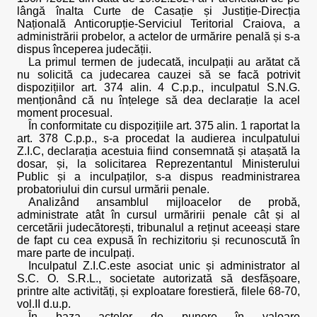
lângă înalta Curte de Casație și Justiție-Direcția
Națională Anticorupție-Serviciul Teritorial Craiova, a
administrării probelor, a actelor de urmărire penală și s-a
dispus începerea judecății.
La primul termen de judecată, inculpații au arătat că
nu solicită ca judecarea cauzei să se facă potrivit
dispozițiilor art. 374 alin. 4 C.p.p., inculpatul S.N.G.
menționând că nu înțelege să dea declarație la acel
moment procesual.
În conformitate cu dispozițiile art. 375 alin. 1 raportat la
art. 378 C.p.p., s-a procedat la audierea inculpatului
Z.I.C, declarația acestuia fiind consemnată și atașată la
dosar, și, la solicitarea Reprezentantul Ministerului
Public și a inculpaților, s-a dispus readministrarea
probatoriului din cursul urmării penale.
Analizând ansamblul mijloacelor de probă,
administrate atât în cursul urmăririi penale cât și al
cercetării judecătorești, tribunalul a reținut aceeași stare
de fapt cu cea expusă în rechizitoriu și recunoscută în
mare parte de inculpați.
Inculpatul Z.I.C.este asociat unic și administrator al
S.C. O. S.R.L., societate autorizată să desfășoare,
printre alte activități, și exploatare forestieră, filele 68-70,
vol.II d.u.p.
În baza actelor de punere în valoare