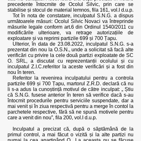
precedente întocmite de Ocolul Silvic, prin care se
stabilise și stocul de material lemnos, fila 161, vol.I d.u.p.
Tot în nota de constatare, inculpatul S.N.G. a dispus
următoarele măsuri: Ocolul Silvic Novaci va întreprinde
măsurile legale conform art.6 din Ordinul 1540/2011 cu
modificările ulterioare, va retrage autorizațiile de
exploatare și va reprimi partizile 699 și 700 Țapu.
Ulterior, în data de 23.08.2022, inculpatul S.N.G. s-a
prezentat din nou la O.S.N., unde a solicitat să facă alte
verificări cu privire la cele două partizi exploatate de SC
O. SRL, a discutat cu reprezentanții ocolului și cu
inculpatul Z.I.C.referitor la aceste verificări și a fost din
nou în teren.
Referitor la revenirea inculpatului pentru a controla
partizile 699 și 700 Țapu, martorul Z.R.D. declară că nu
li s-a adus la cunoștință motivul de către inculpat: „ Știu
că S.N.G. fusese anterior în teren să verifice dacă s-au
întocmit procedurile pentru serviciile suspendate, dar a
mai venit și în ziua respectivă pentru a merge în contol la
parchetele respective, fără să ne spună motivele pentru
care a venit din nou”, fila 200, vol.I d.u.p.
Inculpatul a precizat că, după o săptămână de la
primul control, a mai făcut o vizită și la alte partizi nu
numai la cea aparținând O.. La aceasta nu se făcuse