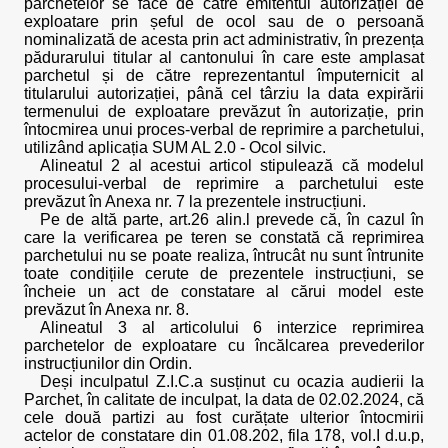
parchetelor se face de către emitentul autorizației de
exploatare prin șeful de ocol sau de o persoană
nominalizată de acesta prin act administrativ, în prezența
pădurarului titular al cantonului în care este amplasat
parchetul și de către reprezentantul împuternicit al
titularului autorizației, până cel târziu la data expirării
termenului de exploatare prevăzut în autorizație, prin
întocmirea unui proces-verbal de reprimire a parchetului,
utilizând aplicația SUM AL 2.0 - Ocol silvic.
Alineatul 2 al acestui articol stipulează că modelul
procesului-verbal de reprimire a parchetului este
prevăzut în Anexa nr. 7 la prezentele instrucțiuni.
Pe de altă parte, art.26 alin.l prevede că, în cazul în
care la verificarea pe teren se constată că reprimirea
parchetului nu se poate realiza, întrucât nu sunt întrunite
toate condițiile cerute de prezentele instrucțiuni, se
încheie un act de constatare al cărui model este
prevăzut în Anexa nr. 8.
Alineatul 3 al articolului 6 interzice reprimirea
parchetelor de exploatare cu încălcarea prevederilor
instrucțiunilor din Ordin.
Deși inculpatul Z.I.C.a susținut cu ocazia audierii la
Parchet, în calitate de inculpat, la data de 02.02.2024, că
cele două partizi au fost curățate ulterior întocmirii
actelor de constatare din 01.08.202, fila 178, vol.I d.u.p,