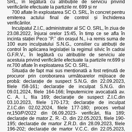
SRL, în legătură cu atribuțiile de serviciu privind
verificările efectuate la partizile nr. 699 și nr
700 aflate în exploatarea SC O. SRL, în concret pentru
emiterea actului final de control și închiderea
verificărilor.
Inculpatul Z.I.C, administrator al SC O. SRL, în ziua de
23.08.2022, înjurai orelor 15:45, în timp ce se afla în
incinta stației Peco "P." din orașul N., i-a remis suma de
100 euro inculpatului S.N.G., consilier cu atribuții de
control în aplicarea legislației la regimul silvic în cadrai
G.F.R.V., în legătură cu atribuțiile de serviciu ale
acestuia privind verificările efectuate la partizile nr.699 și
nr.700 aflate în exploatarea SC O. SRL.
Situația de fapt mai sus menționată a fost reținută de
procuror prin coroborarea următoarelor mijloace de
probă: declarație de suspect S.N.G. din 22.09.2023,
filele l58-161; declarație de inculpat S.N.G. din
09.01.2024, filele 164-166; împuternicire avocațială av.
C. A. I., fila 169; declarație de suspect Z.I.C.din
03.10.2023, filele 170-173; declarație de inculpat
Z.I.C.din 02.02.2024, filele 177-180; proces verbal
nr,150/P/2022 din 06.09.2023- verificări, fila 189;
declarație de mator Z. R. -D. din 22.05.2023, filele 190-
195; declarație de martor Z.R.D. din 28.09.2023, filele
196-202; declarație de martor V.C.C. din 22.05.2023,