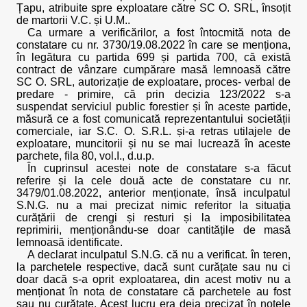
Țapu, atribuite spre exploatare către SC O. SRL, însoțit
de martorii V.C. și U.M..
Ca urmare a verificărilor, a fost întocmită nota de
constatare cu nr. 3730/19.08.2022 în care se menționa,
în legătura cu partida 699 și partida 700, că există
contract de vânzare cumpărare masă lemnoasă către
SC O. SRL, autorizație de exploatare, proces- verbal de
predare - primire, că prin decizia 123/2022 s-a
suspendat serviciul public forestier și în aceste partide,
măsură ce a fost comunicată reprezentantului societății
comerciale, iar S.C. O. S.R.L. și-a retras utilajele de
exploatare, muncitorii și nu se mai lucrează în aceste
parchete, fila 80, vol.I., d.u.p.
În cuprinsul acestei note de constatare s-a făcut
referire și la cele două acte de constatare cu nr.
3479/01.08.2022, anterior menționate, însă inculpatul
S.N.G. nu a mai precizat nimic referitor la situația
curățării de crengi și resturi și la imposibilitatea
reprimirii, menționându-se doar cantitățile de masă
lemnoasă identificate.
A declarat inculpatul S.N.G. că nu a verificat. în teren,
la parchetele respective, dacă sunt curățate sau nu ci
doar dacă s-a oprit exploatarea, din acest motiv nu a
menționat în nota de constatare că parchetele au fost
sau nu curățate. Acest lucru era deja precizat în notele