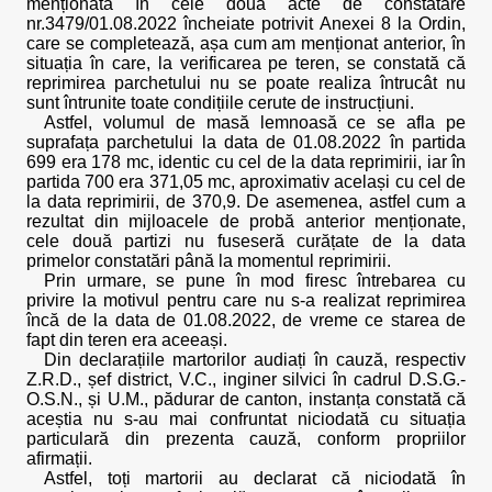
menționată în cele două acte de constatare
nr.3479/01.08.2022 încheiate potrivit Anexei 8 la Ordin,
care se completează, așa cum am menționat anterior, în
situația în care, la verificarea pe teren, se constată că
reprimirea parchetului nu se poate realiza întrucât nu
sunt întrunite toate condițiile cerute de instrucțiuni.
Astfel, volumul de masă lemnoasă ce se afla pe
suprafața parchetului la data de 01.08.2022 în partida
699 era 178 mc, identic cu cel de la data reprimirii, iar în
partida 700 era 371,05 mc, aproximativ același cu cel de
la data reprimirii, de 370,9. De asemenea, astfel cum a
rezultat din mijloacele de probă anterior menționate,
cele două partizi nu fuseseră curățate de la data
primelor constatări până la momentul reprimirii.
Prin urmare, se pune în mod firesc întrebarea cu
privire la motivul pentru care nu s-a realizat reprimirea
încă de la data de 01.08.2022, de vreme ce starea de
fapt din teren era aceeași.
Din declarațiile martorilor audiați în cauză, respectiv
Z.R.D., șef district, V.C., inginer silvici în cadrul D.S.G.-
O.S.N., și U.M., pădurar de canton, instanța constată că
aceștia nu s-au mai confruntat niciodată cu situația
particulară din prezenta cauză, conform propriilor
afirmații.
Astfel, toți martorii au declarat că niciodată în