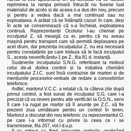
reprimirea la rampa primară întrucât nu fusese luat
materialul de acolo și de aceea s-a dus din nou, precum
și pentru a vedea dacă a mai continuat sau nu
exploatarea. A arătat că se întâmplă cazuri în care, deși
în acte se consemnează că s-a încheiat, exploatarea
continuă. Reprezentanții Ocolului l-au chemat pe
inculpatul Z. să meargă cu ei, pentru că nu aveau
mașină pentru transport care să permită deplasarea pe
acel drum, dar prezența inculpatului Z. nu era necesară
pentru constatările pe care trebuia să le facă inculpatul
S., acesta neverificându-1 pe Z., fila 81 d. instanță.
Susținerile inculpatului S.N.G. referitoare la motivul
celui de-al doilea control și la inițiativa chemării
inculpatului Z.I.C. sunt însă contrazise de martori și de
mențiunile proceselor-verbale de redare a convorbirilor
telefonice.
Astfel, martorul V.C.C. a relatat că, la câteva zile după
primul control, a fost sunat de inculpatul S.G. care i-a
precizat că va reveni pentru alte verificări la O.S.N., sens
îl care l-a rugat pe martor să îl anunțe pe Z.C. să fie
prezent ziua următoare pentru un control în teren.
Martorul a discutat din nou telefonic cu reprezentantul O.
pe care l-a informat cu privire la ceea ce i se
transmisese, fila 207, vol.I d.u.p.
S-au reținut ca fiind relevante replicile apaținând