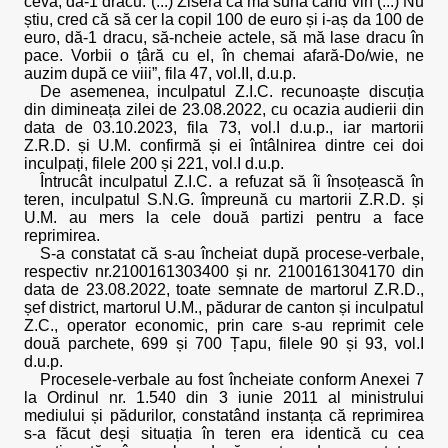
ceva, dă-1 dracu. (...) Ziseră că mă sună când vin (...) Nu
știu, cred că să cer la copil 100 de euro și i-aș da 100 de
euro, dă-1 dracu, să-ncheie actele, să mă lase dracu în
pace. Vorbii o țâră cu el, în chemai afară-Do/wie, ne
auzim după ce viii”, fila 47, vol.II, d.u.p.
De asemenea, inculpatul Z.I.C. recunoaște discuția
din dimineața zilei de 23.08.2022, cu ocazia audierii din
data de 03.10.2023, fila 73, vol.I d.u.p., iar martorii
Z.R.D. și U.M. confirmă și ei întâlnirea dintre cei doi
inculpați, filele 200 și 221, vol.I d.u.p.
Întrucât inculpatul Z.I.C. a refuzat să îi însoțească în
teren, inculpatul S.N.G. împreună cu martorii Z.R.D. și
U.M. au mers la cele două partizi pentru a face
reprimirea.
S-a constatat că s-au încheiat după procese-verbale,
respectiv nr.2100161303400 și nr. 2100161304170 din
data de 23.08.2022, toate semnate de martorul Z.R.D.,
șef district, martorul U.M., pădurar de canton și inculpatul
Z.C., operator economic, prin care s-au reprimit cele
două parchete, 699 și 700 Țapu, filele 90 și 93, vol.I
d.u.p.
Procesele-verbale au fost încheiate conform Anexei 7
la Ordinul nr. 1.540 din 3 iunie 2011 al ministrului
mediului și pădurilor, constatând instanța că reprimirea
s-a făcut deși situația în teren era identică cu cea