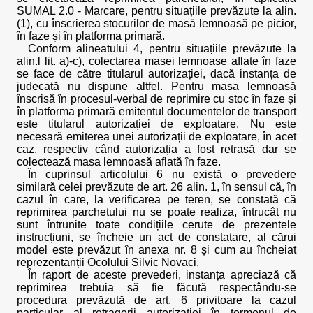
SUMAL 2.0 - Marcare, pentru situațiile prevăzute la alin.
(1), cu înscrierea stocurilor de masă lemnoasă pe picior,
în faze și în platforma primară.
Conform alineatului 4, pentru situațiile prevăzute la
alin.l lit. a)-c), colectarea masei lemnoase aflate în faze
se face de către titularul autorizației, dacă instanța de
judecată nu dispune altfel. Pentru masa lemnoasă
înscrisă în procesul-verbal de reprimire cu stoc în faze și
în platforma primară emitentul documentelor de transport
este titularul autorizației de exploatare. Nu este
necesară emiterea unei autorizații de exploatare, în acet
caz, respectiv când autorizația a fost retrasă dar se
colectează masa lemnoasă aflată în faze.
În cuprinsul articolului 6 nu există o prevedere
similară celei prevăzute de art. 26 alin. 1, în sensul că, în
cazul în care, la verificarea pe teren, se constată că
reprimirea parchetului nu se poate realiza, întrucât nu
sunt întrunite toate condițiile cerute de prezentele
instrucțiuni, se încheie un act de constatare, al cărui
model este prevăzut în anexa nr. 8 și cum au încheiat
reprezentanții Ocolului Silvic Novaci.
În raport de aceste prevederi, instanța apreciază că
reprimirea trebuia să fie făcută respectându-se
procedura prevăzută de art. 6 privitoare la cazul
particular al retragerii autorizației în termenul de