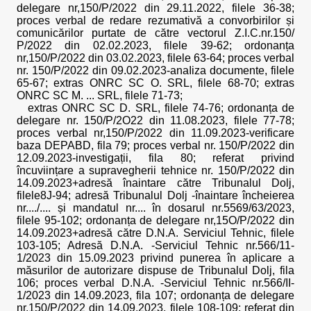
delegare nr,150/P/2022 din 29.11.2022, filele 36-38;
proces verbal de redare rezumativă a convorbirilor și
comunicărilor purtate de către vectorul Z.I.C.nr.150/
P/2022 din 02.02.2023, filele 39-62; ordonanța
nr,150/P/2022 din 03.02.2023, filele 63-64; proces verbal
nr. 150/P/2022 din 09.02.2023-anaIiza documente, filele
65-67; extras ONRC SC O. SRL, filele 68-70; extras
ONRC SC M. ... SRL, filele 71-73;
extras ONRC SC D. SRL, filele 74-76; ordonanța de
delegare nr. 150/P/2O22 din 11.08.2023, filele 77-78;
proces verbal nr,150/P/2022 din 11.09.2023-verificare
baza DEPABD, fila 79; proces verbal nr. 150/P/2022 din
12.09.2023-investigații, fila 80; referat privind
încuviințare a supravegherii tehnice nr. 150/P/2022 din
14.09.2023+adresă înaintare către Tribunalul Dolj,
filele8J-94; adresă Tribunalul Dolj -înaintare încheierea
nr..../.... și mandatul nr.... în dosarul nr.5569/63/2023,
filele 95-102; ordonanța de delegare nr,15O/P/2022 din
14.09.2023+adresă către D.N.A. Serviciul Tehnic, filele
103-105; Adresă D.N.A. -Serviciul Tehnic nr.566/11-
1/2023 din 15.09.2023 privind punerea în aplicare a
măsurilor de autorizare dispuse de Tribunalul Dolj, fila
106; proces verbal D.N.A. -Serviciul Tehnic nr.566/II-
1/2023 din 14.09.2023, fila 107; ordonanța de delegare
nr.150/P/2022 din 14.09.2023, filele 108-109; referat din