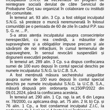
reintegrare socială derulat de către Serviciul de
Probațiune Gorj sau organizat în colaborare cu instituții
din comunitate.
În temeiul art. 93 alin. 3 Cp. a fost obligat inculpatul
S.N.G. să presteze o muncă neremunerată în folosul
comunității pe o perioada de 60 de zile în cadrul P.P. sau
Ș. G. nr. ... P..
S-a atras atenția inculpatului asupra consecințelor
nerespectării, cu rea credință, a măsurilor de
supraveghere și a obligațiilor impuse precum și ale
săvârșirii de noi infracțiuni, în cursul termenului de
supraveghere, în sensul revocării suspendării și
dispunerii executării pedepsei.
În temeiul art. 289 alin. 3 Cp. s-a dispus confiscarea
sumei de 100 euro depuși în contul special deschis pe
numele inculpatului S.N.G. la U.C.B. S.A.
A fost menținută măsura sechestrului asigurător
asupra sumei de 100 euro depuși în contul special
deschis pe numele inculpatului S.N.G. la U.C.B. S.A.,
măsură dispusă prin ordonanța nr,150/P/2022 din
09.01.2024, până la confiscarea acesteia.
În temeiul art. 290 alin. 1 Cp. rap. la art. 6 din Legea
nr. 78/2000, cu aplicarea disp. art. 75 alin. 2 lit. b) Cp. și
76 alin. 1 Cp., a fost condamnat inculpatul Z.I.C, la