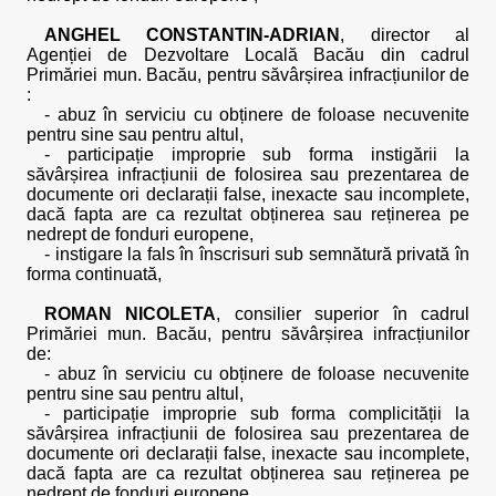
ANGHEL CONSTANTIN-ADRIAN
, director al
Agenției de Dezvoltare Locală Bacău din cadrul
Primăriei mun. Bacău, pentru săvârșirea infracțiunilor de
:
- abuz în serviciu cu obținere de foloase necuvenite
pentru sine sau pentru altul,
- participație improprie sub forma instigării la
săvârșirea infracțiunii de folosirea sau prezentarea de
documente ori declarații false, inexacte sau incomplete,
dacă fapta are ca rezultat obținerea sau reținerea pe
nedrept de fonduri europene,
- instigare la fals în înscrisuri sub semnătură privată în
forma continuată,
ROMAN NICOLETA
, consilier superior în cadrul
Primăriei mun. Bacău, pentru săvârșirea infracțiunilor
de:
- abuz în serviciu cu obținere de foloase necuvenite
pentru sine sau pentru altul,
- participație improprie sub forma complicității la
săvârșirea infracțiunii de folosirea sau prezentarea de
documente ori declarații false, inexacte sau incomplete,
dacă fapta are ca rezultat obținerea sau reținerea pe
nedrept de fonduri europene,