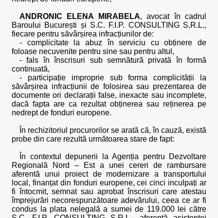
ANDRONIC ELENA MIRABELA
, avocat în cadrul
Baroului București și S.C. F.I.P. CONSULTING S.R.L.,
fiecare pentru săvârșirea infracțiunilor de:
- complicitate la abuz în serviciu cu obținere de
foloase necuvenite pentru sine sau pentru altul,
- fals în înscrisuri sub semnătură privată în formă
continuată,
- participație improprie sub forma complicității la
săvârșirea infracțiunii de folosirea sau prezentarea de
documente ori declarații false, inexacte sau incomplete,
dacă fapta are ca rezultat obținerea sau reținerea pe
nedrept de fonduri europene.
În rechizitoriul procurorilor se arată că, în cauză, există
probe din care rezultă următoarea stare de fapt:
În contextul depunerii la Agenția pentru Dezvoltare
Regională Nord – Est a unei cereri de rambursare
aferentă unui proiect de modernizare a transportului
local, finanțat din fonduri europene, cei cinci inculpați ar
fi întocmit, semnat sau aprobat înscrisuri care atestau
împrejurări necorespunzătoare adevărului, ceea ce ar fi
condus la plata nelegală a sumei de 119.000 lei către
S.C. F.I.P. CONSULTING S.R.L., aferentă asistenței