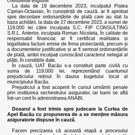
cheltuielile eligibile.
La data de 19 decembrie 2023, inculpatul Piștea
Ciprian-Octavian, în cunoștință de cauză, ar fi aprobat
spre decontare ordonanțările de plată care au stat la
baza achitării, la data de 27 decembrie 2023, a sumei de
119.000 lei către inculpata S.C. FIP CONSULTING
S.R.L. Anterior, inculpata Roman Nicoleta, în calitate de
responsabil financiar, ar fi certificat realitatea și
legalitatea facturii emise de firma proiectantă, precum și
a documentelor justificative și ar fi semnat ordonanțările
de plată, ambii inculpați cunoscând caracterul nelegal al
plății, în condițiile date.
În cauză, UAT Bacău s-a constituit parte civilă cu
suma de 119.000 lei, reprezentând cuantumul
prejudiciului reținut în dauna bugetului local al
municipiului Bacău.
Prejudiciul a fost acoperit în cursul urmăririi penale
prin instituirea sechestrului asigurator, iar banii se află
într-un cont în administrarea ANABI.
Dosarul a fost trimis spre judecare la Curtea de
Apel Bacău cu propunerea de a se menține măsura
asiguratorie dispuse în cauză.
Facem precizarea că această etapă a procesului