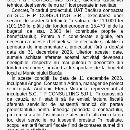
tehnice, deși serviciile nu ar fi fost prestate în realitate.
Concret, în cadrul proiectului, UAT Bacău a contractat
cu S.C. F.I.P. CONSULTING S.R.L executarea unor
servicii de asistență tehnică, în valoare de 119.000 lei
(101.150 lei plătiți din fonduri europene, 15.470 lei de la
bugetul de stat, 2.380 lei contribuție proprie a
beneficiarului). Pentru a fi considerate eligibile, era
necesar ca aceste cheltuieli să fie efectuate și plătite în
perioada de implementare a proiectului, fără a depăși
data de 31 decembrie 2023. Ulterior acestei date,
sumele achitate aferente acestei activități deveneau
neeligibile, respectiv nu mai puteau fi decontate din
fonduri europene, urmând a fi suportate de la bugetul
local al Municipiului Bacău.
În aceste condiții, la data de 11 decembrie 2023,
inculpatul Anghel Constantin Adrian, manager de proiect
și inculpata Andronic Elena Mirabela, reprezentant al
inculpatei S.C. FIP CONSULTING S.R.L., în cunoștință
de cauză, ar fi stabilit să fie emisă factura fiscală
aferentă serviciilor de asistență tehnică din partea
proiectantului pentru întreaga perioadă a contractului,
precum și a altor înscrisuri ce atestau în fals executarea
lor, deși serviciile nu fuseseră prestate în realitate,
scopul emiterii facturii fiscale fiind decontarea sumei din