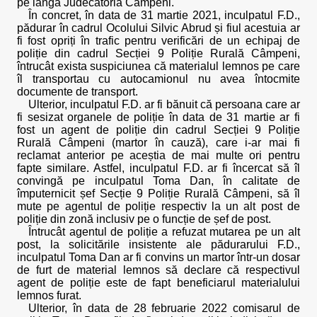
pe lângă Judecătoria Câmpeni.
În concret, în data de 31 martie 2021, inculpatul F.D.,
pădurar în cadrul Ocolului Silvic Abrud și fiul acestuia ar
fi fost opriți în trafic pentru verificări de un echipaj de
poliție din cadrul Secției 9 Poliție Rurală Câmpeni,
întrucât exista suspiciunea că materialul lemnos pe care
îl transportau cu autocamionul nu avea întocmite
documente de transport.
Ulterior, inculpatul F.D. ar fi bănuit că persoana care ar
fi sesizat organele de poliție în data de 31 martie ar fi
fost un agent de poliție din cadrul Secției 9 Poliție
Rurală Câmpeni (martor în cauză), care i-ar mai fi
reclamat anterior pe aceștia de mai multe ori pentru
fapte similare. Astfel, inculpatul F.D. ar fi încercat să îl
convingă pe inculpatul Toma Dan, în calitate de
împuternicit șef Secție 9 Poliție Rurală Câmpeni, să îl
mute pe agentul de poliție respectiv la un alt post de
poliție din zonă inclusiv pe o funcție de șef de post.
Întrucât agentul de poliție a refuzat mutarea pe un alt
post, la solicitările insistente ale pădurarului F.D.,
inculpatul Toma Dan ar fi convins un martor într-un dosar
de furt de material lemnos să declare că respectivul
agent de poliție este de fapt beneficiarul materialului
lemnos furat.
Ulterior, în data de 28 februarie 2022 comisarul de