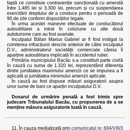
faptă ce constituie contravenție sancționată cu amendă
între 1.485 lei și 3.300 lei, precum și cu suspendarea
exercitării dreptului de a conduce pentru o perioadă de
90 de zile conform dispozițiilor legale.
În urma acestei manevre efectuate de conducătorul
autoutilitarei a intrat în coliziune cu alte două
autoturisme care au fost avariate.
Inculpatul Bălan Marius Gabriel ar fi fost instigat la
comiterea infracțiunii descrie anterior de către inculpatul
D.V., administratorul societății comerciale căreia îi
aparține autoutilitara implicată în accidentul rutier.
Primăria municipiului Bacău s-a constituit parte civilă
în cauză cu suma de 1.320 lei, reprezentând diferența
dintre jumătatea maximului amenzii ce se impunea a fi
aplicată și jumătatea minimului amenzii aplicate.
În cauză au fost dispuse măsuri asiguratorii asupra
unor sume de bani ce aparțin inculpatului D.V.
Dosarul de urmărire penală a fost trimis spre
judecare Tribunalului Bacău, cu propunerea de a se
menține măsura asiguratorie luată în cauză.
11. În cauza mediatizată prin
comunicatul nr. 694/VIII/3