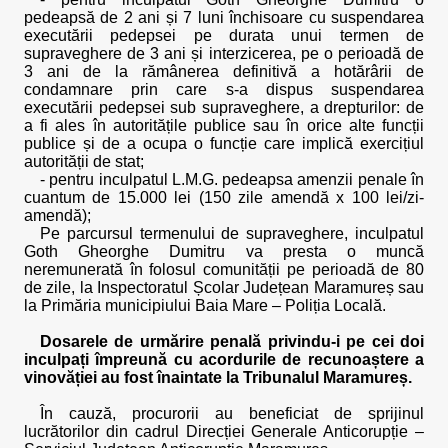
pedeapsă de 2 ani și 7 luni închisoare cu suspendarea
executării pedepsei pe durata unui termen de
supraveghere de 3 ani și interzicerea, pe o perioadă de
3 ani de la rămânerea definitivă a hotărârii de
condamnare prin care s-a dispus suspendarea
executării pedepsei sub supraveghere, a drepturilor: de
a fi ales în autoritățile publice sau în orice alte funcții
publice și de a ocupa o funcție care implică exercițiul
autorității de stat;
- pentru inculpatul L.M.G. pedeapsa amenzii penale în
cuantum de 15.000 lei (150 zile amendă x 100 lei/zi-
amendă);
Pe parcursul termenului de supraveghere, inculpatul
Goth Gheorghe Dumitru va presta o muncă
neremunerată în folosul comunității pe perioadă de 80
de zile, la Inspectoratul Școlar Județean Maramureș sau
la Primăria municipiului Baia Mare – Poliția Locală.
Dosarele de urmărire penală privindu-i pe cei doi
inculpați împreună cu acordurile de recunoaștere a
vinovăției au fost înaintate la Tribunalul Maramureș.
În cauză, procurorii au beneficiat de sprijinul
lucrătorilor din cadrul Direcției Generale Anticorupție –