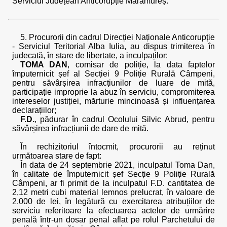
Serviciul Județean Anticorupție Maramureș.
5. Procurorii din cadrul Direcției Naționale Anticorupție
- Serviciul Teritorial Alba Iulia, au dispus trimiterea în
judecată, în stare de libertate, a inculpaților:
TOMA DAN
, comisar de poliție, la data faptelor
împuternicit șef al Secției 9 Poliție Rurală Câmpeni,
pentru săvârșirea infracțiunilor de luare de mită,
participație improprie la abuz în serviciu, compromiterea
intereselor justiției, mărturie mincinoasă și influențarea
declarațiilor;
F.D.
, pădurar în cadrul Ocolului Silvic Abrud, pentru
săvârșirea infracțiunii de dare de mită.
În rechizitoriul întocmit, procurorii au reținut
următoarea stare de fapt:
În data de 24 septembrie 2021, inculpatul Toma Dan,
în calitate de împuternicit șef Secție 9 Poliție Rurală
Câmpeni, ar fi primit de la inculpatul F.D. cantitatea de
2,12 metri cubi material lemnos prelucrat, în valoare de
2.000 de lei, în legătură cu exercitarea atribuțiilor de
serviciu referitoare la efectuarea actelor de urmărire
penală într-un dosar penal aflat pe rolul Parchetului de