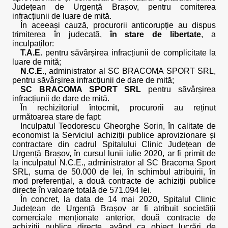
Județean de Urgență Brașov, pentru comiterea
infracțiunii de luare de mită.
În aceeași cauză, procurorii anticorupție au dispus
trimiterea în judecată,
în stare de libertate
, a
inculpaților:
T.A.E.
pentru săvârșirea infracțiunii de complicitate la
luare de mită;
N.C.E.
, administrator al SC BRACOMA SPORT SRL,
pentru săvârșirea infracțiunii de dare de mită;
SC BRACOMA SPORT SRL
pentru săvârșirea
infracțiunii de dare de mită.
În rechizitoriul întocmit, procurorii au reținut
următoarea stare de fapt:
Inculpatul Teodorescu Gheorghe Sorin, în calitate de
economist la Serviciul achiziții publice aprovizionare și
contractare din cadrul Spitalului Clinic Județean de
Urgență Brașov, în cursul lunii iulie 2020, ar fi primit de
la inculpatul N.C.E., administrator al SC Bracoma Sport
SRL, suma de 50.000 de lei, în schimbul atribuirii, în
mod preferențial, a două contracte de achiziții publice
directe în valoare totală de 571.094 lei.
În concret, la data de 14 mai 2020, Spitalul Clinic
Județean de Urgență Brașov ar fi atribuit societății
comerciale menționate anterior, două contracte de
achiziții publice directe, având ca obiect lucrări de