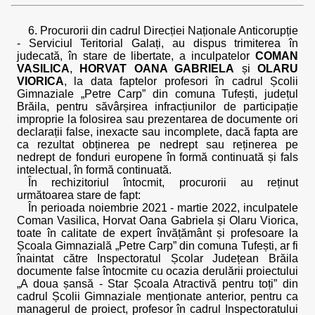
6. Procurorii din cadrul Direcției Naționale Anticorupție
- Serviciul Teritorial Galați, au dispus trimiterea în
judecată, în stare de libertate, a inculpatelor
COMAN
VASILICA
,
HORVAT OANA GABRIELA
și
OLARU
VIORICA
, la data faptelor profesori în cadrul Școlii
Gimnaziale „Petre Carp” din comuna Tufești, județul
Brăila, pentru săvârșirea infracțiunilor de participație
improprie la folosirea sau prezentarea de documente ori
declarații false, inexacte sau incomplete, dacă fapta are
ca rezultat obținerea pe nedrept sau reținerea pe
nedrept de fonduri europene în formă continuată și fals
intelectual, în formă continuată.
În rechizitoriul întocmit, procurorii au reținut
următoarea stare de fapt:
În perioada noiembrie 2021 - martie 2022, inculpatele
Coman Vasilica, Horvat Oana Gabriela și Olaru Viorica,
toate în calitate de expert învățământ și profesoare la
Școala Gimnazială „Petre Carp” din comuna Tufești, ar fi
înaintat către Inspectoratul Școlar Județean Brăila
documente false întocmite cu ocazia derulării proiectului
„A doua șansă - Star Școala Atractivă pentru toți” din
cadrul Școlii Gimnaziale menționate anterior, pentru ca
managerul de proiect, profesor în cadrul Inspectoratului