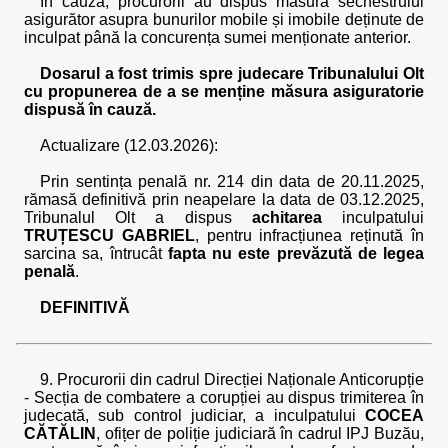
În cauză, procurorii au dispus măsura sechestrului
asigurător asupra bunurilor mobile și imobile deținute de
inculpat până la concurența sumei menționate anterior.
Dosarul a fost trimis spre judecare Tribunalului Olt
cu propunerea de a se menține măsura asiguratorie
dispusă în cauză.
Actualizare (12.03.2026):
Prin sentința penală nr. 214 din data de 20.11.2025,
rămasă definitivă prin neapelare la data de 03.12.2025,
Tribunalul Olt a dispus
achitarea
inculpatului
TRUȚESCU GABRIEL
, pentru infracțiunea reținută în
sarcina sa, întrucât
fapta nu este prevăzută de legea
penală
.
DEFINITIVĂ
9. Procurorii din cadrul Direcției Naționale Anticorupție
- Secția de combatere a corupției au dispus trimiterea în
judecată, sub control judiciar, a inculpatului
COCEA
CĂTĂLIN
, ofițer de poliție judiciară în cadrul IPJ Buzău,