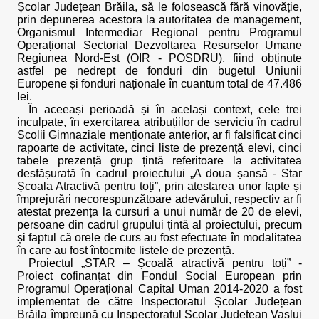
Școlar Județean Brăila, să le folosească fără vinovăție,
prin depunerea acestora la autoritatea de management,
Organismul Intermediar Regional pentru Programul
Operațional Sectorial Dezvoltarea Resurselor Umane
Regiunea Nord-Est (OIR - POSDRU), fiind obținute
astfel pe nedrept de fonduri din bugetul Uniunii
Europene și fonduri naționale în cuantum total de 47.486
lei.
În aceeași perioadă și în același context, cele trei
inculpate, în exercitarea atribuțiilor de serviciu în cadrul
Școlii Gimnaziale menționate anterior, ar fi falsificat cinci
rapoarte de activitate, cinci liste de prezență elevi, cinci
tabele prezență grup țintă referitoare la activitatea
desfășurată în cadrul proiectului „A doua șansă - Star
Școala Atractivă pentru toți”, prin atestarea unor fapte și
împrejurări necorespunzătoare adevărului, respectiv ar fi
atestat prezența la cursuri a unui număr de 20 de elevi,
persoane din cadrul grupului țintă al proiectului, precum
și faptul că orele de curs au fost efectuate în modalitatea
în care au fost întocmite listele de prezență.
Proiectul „STAR – Școală atractivă pentru toți” -
Proiect cofinanțat din Fondul Social European prin
Programul Operațional Capital Uman 2014-2020 a fost
implementat de către Inspectoratul Școlar Județean
Brăila împreună cu Inspectoratul Școlar Județean Vaslui