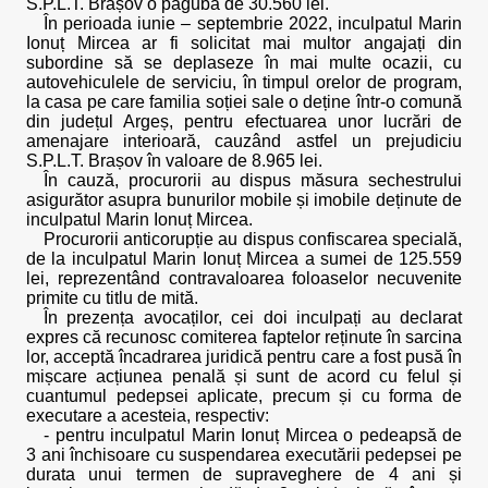
S.P.L.T. Brașov o pagubă de 30.560 lei.
În perioada iunie – septembrie 2022, inculpatul Marin
Ionuț Mircea ar fi solicitat mai multor angajați din
subordine să se deplaseze în mai multe ocazii, cu
autovehiculele de serviciu, în timpul orelor de program,
la casa pe care familia soției sale o deține într-o comună
din județul Argeș, pentru efectuarea unor lucrări de
amenajare interioară, cauzând astfel un prejudiciu
S.P.L.T. Brașov în valoare de 8.965 lei.
În cauză, procurorii au dispus măsura sechestrului
asigurător asupra bunurilor mobile și imobile deținute de
inculpatul Marin Ionuț Mircea.
Procurorii anticorupție au dispus confiscarea specială,
de la inculpatul Marin Ionuț Mircea a sumei de 125.559
lei, reprezentând contravaloarea foloaselor necuvenite
primite cu titlu de mită.
În prezența avocaților, cei doi inculpați au declarat
expres că recunosc comiterea faptelor reținute în sarcina
lor, acceptă încadrarea juridică pentru care a fost pusă în
mișcare acțiunea penală și sunt de acord cu felul și
cuantumul pedepsei aplicate, precum și cu forma de
executare a acesteia, respectiv:
- pentru inculpatul Marin Ionuț Mircea o pedeapsă de
3 ani închisoare cu suspendarea executării pedepsei pe
durata unui termen de supraveghere de 4 ani și