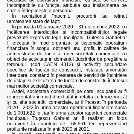
incompatibile cu funcția, atribuția sau însărcinarea pe
care o îndeplinește o persoană.
În rechizitoriul întocmit, procurorii au reținut
următoarea stare de fapt:
În perioada 01 ianuarie 2020 – 31 decembrie 2022, cu
încălcarea interdicțiilor și incompatibilităților legale
prevăzute expres de lege, inculpatul Truțescu Gabriel ar
fi efectuat în mod organizat și sistematic operațiuni
financiare în scopul obținerii unui profit, în calitate de
administrator de facto al unei societăți comerciale cu
obiect de activitate în domeniul „lucrărilor de pregătire a
terenului” (cod CAEN 4312) și activități secundare
specifice de lucrări de construcții, instalații, amenajări
interioare, constând în prestarea de servicii de închiriere
de utilaje și executarea de lucrări de construcții în folosul
mai multor societăți comerciale.
Astfel, societatea comercială pe care inculpatul ar fi
reprezentat-o în mod direct atât în relația cu furnizorii cât
și cu alte societăți comerciale, ar fi încasat în perioada
2020 - 2022 în urma acestor operațiuni financiare suma
de 1.001.622 lei, iar în urma acestor raporturi comerciale
inculpatul Truțescu Gabriel ar fi realizat un folos
necuvenit în cuantum de 168.961 lei, reprezentând
profiturile realizate în anii 2020 și 2021.