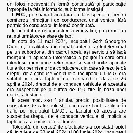
un folos necuvenit în formă continuată și participație
improprie la fals informatic, sub forma instigării.
L.M.G.
, persoană fizică fără calitate specială, pentru
comiterea infracțiunii de conducerea unui vehicul fără
permis de conducere, în formă continuată.
În acordul de recunoaștere a vinovăției, procurorii au
reținut următoarea stare de fapt:
În data de 11 mai 2024, inculpatul Goth Gheorghe
Dumitru, în calitatea menționată anterior, ar fi determinat
pe un subordonat din cadrul aceluiași serviciu să facă
mențiuni în aplicația informatică a poliției în care erau
introduse mențiunile referitoare la sancțiunile aplicate
titularilor permiselor de conducere, din care să rezulte că
dreptul de a conduce vehicule al inculpatului L.M.G. era
valabil, în ciuda faptului că, începând cu data de 26
aprilie 2024, dreptul de a conduce vehicule al acestuia
era suspendat pe o durată de 150 zile în baza unei
decizii a instanței.
În acest mod, s-ar fi anulat, practic, posibilitatea de
constatare de către polițiștii rutieri care l-ar fi verificat în
trafic pe inculpatul L.M.G., a faptului că acesta are
suspendat dreptul de a conduce vehicule și implicit a
faptului că a comis o infracțiune.
Totodată, din cercetările efectuate s-a constatat faptul
că, în zilele de 28 mai 2024 și 06 iunie 2024, inculpatul