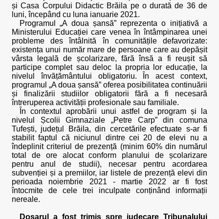
și Casa Corpului Didactic Brăila pe o durată de 36 de
luni, începând cu luna ianuarie 2021.
Programul „A doua șansă” reprezenta o inițiativă a
Ministerului Educației care venea în întâmpinarea unei
probleme des întâlnită în comunitățile defavorizate:
existența unui număr mare de persoane care au depășit
vârsta legală de școlarizare, fără însă a fi reușit să
participe complet sau deloc la propria lor educație, la
nivelul învățământului obligatoriu. În acest context,
programul „A doua șansă” oferea posibilitatea continuării
și finalizării studiilor obligatorii fără a fi necesară
întreruperea activității profesionale sau familiale.
În contextul aprobării unui astfel de program și la
nivelul Școlii Gimnaziale „Petre Carp” din comuna
Tufești, județul Brăila, din cercetările efectuate s-ar fi
stabilit faptul că niciunul dintre cei 20 de elevi nu a
îndeplinit criteriul de prezență (minim 60% din numărul
total de ore alocat conform planului de școlarizare
pentru anul de studii), necesar pentru acordarea
subvenției și a premiilor, iar listele de prezență elevi din
perioada noiembrie 2021 - martie 2022 ar fi fost
întocmite de cele trei inculpate conținând informații
nereale.
Dosarul a fost trimis spre judecare Tribunalului