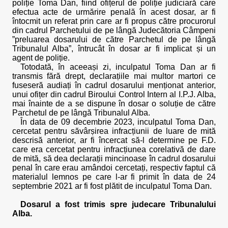
poliție Toma Dan, fiind ofițerul de poliție judiciară care
efectua acte de urmărire penală în acest dosar, ar fi
întocmit un referat prin care ar fi propus către procurorul
din cadrul Parchetului de pe lângă Judecătoria Câmpeni
”preluarea dosarului de către Parchetul de pe lângă
Tribunalul Alba”, întrucât în dosar ar fi implicat și un
agent de poliție.
Totodată, în aceeași zi, inculpatul Toma Dan ar fi
transmis fără drept, declarațiile mai multor martori ce
fuseseră audiați în cadrul dosarului menționat anterior,
unui ofițer din cadrul Biroului Control Intern al I.P.J. Alba,
mai înainte de a se dispune în dosar o soluție de către
Parchetul de pe lângă Tribunalul Alba.
În data de 09 decembrie 2023, inculpatul Toma Dan,
cercetat pentru săvârșirea infracțiunii de luare de mită
descrisă anterior, ar fi încercat să-l determine pe F.D.
care era cercetat pentru infracțiunea corelativă de dare
de mită, să dea declarații mincinoase în cadrul dosarului
penal în care erau amândoi cercetați, respectiv faptul că
materialul lemnos pe care l-ar fi primit în data de 24
septembrie 2021 ar fi fost plătit de inculpatul Toma Dan.
Dosarul a fost trimis spre judecare Tribunalului
Alba.