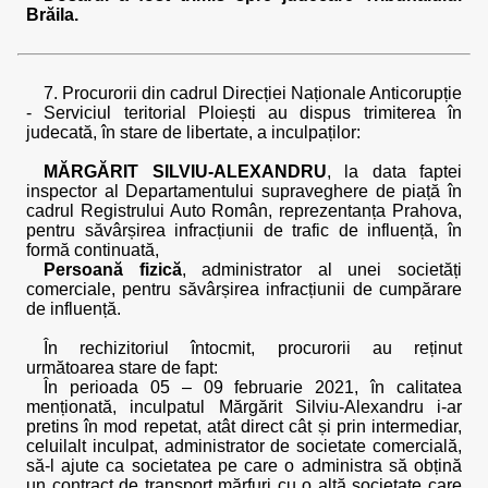
Brăila.
7. Procurorii din cadrul Direcției Naționale Anticorupție
- Serviciul teritorial Ploiești au dispus trimiterea în
judecată, în stare de libertate, a inculpaților:
MĂRGĂRIT SILVIU-ALEXANDRU
, la data faptei
inspector al Departamentului supraveghere de piață în
cadrul Registrului Auto Român, reprezentanța Prahova,
pentru săvârșirea infracțiunii de trafic de influență, în
formă continuată,
Persoană fizică
, administrator al unei societăți
comerciale, pentru săvârșirea infracțiunii de cumpărare
de influență.
În rechizitoriul întocmit, procurorii au reținut
următoarea stare de fapt:
În perioada 05 – 09 februarie 2021, în calitatea
menționată, inculpatul Mărgărit Silviu-Alexandru i-ar
pretins în mod repetat, atât direct cât și prin intermediar,
celuilalt inculpat, administrator de societate comercială,
să-l ajute ca societatea pe care o administra să obțină
un contract de transport mărfuri cu o altă societate care