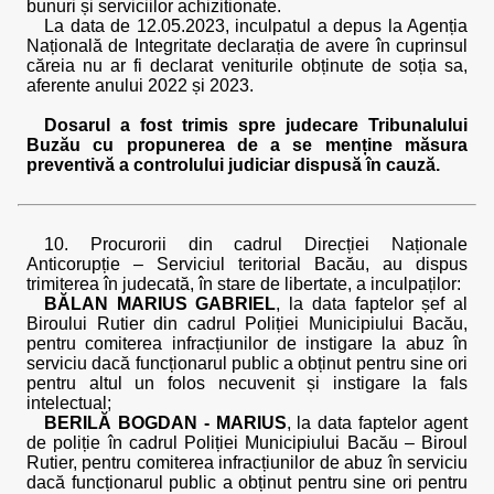
bunuri și serviciilor achizitionate.
La data de 12.05.2023, inculpatul a depus la Agenția
Națională de Integritate declarația de avere în cuprinsul
căreia nu ar fi declarat veniturile obținute de soția sa,
aferente anului 2022 și 2023.
Dosarul a fost trimis spre judecare Tribunalului
Buzău cu propunerea de a se menține măsura
preventivă a controlului judiciar dispusă în cauză.
10. Procurorii din cadrul Direcției Naționale
Anticorupție – Serviciul teritorial Bacău, au dispus
trimiterea în judecată, în stare de libertate, a inculpaților:
BĂLAN MARIUS GABRIEL
, la data faptelor șef al
Biroului Rutier din cadrul Poliției Municipiului Bacău,
pentru comiterea infracțiunilor de instigare la abuz în
serviciu dacă funcționarul public a obținut pentru sine ori
pentru altul un folos necuvenit și instigare la fals
intelectual;
BERILĂ BOGDAN - MARIUS
, la data faptelor agent
de poliție în cadrul Poliției Municipiului Bacău – Biroul
Rutier, pentru comiterea infracțiunilor de abuz în serviciu
dacă funcționarul public a obținut pentru sine ori pentru