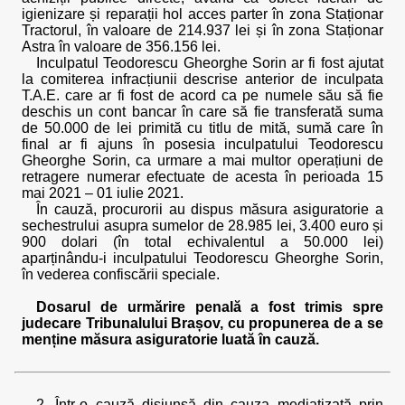
igienizare și reparații hol acces parter în zona Staționar
Tractorul, în valoare de 214.937 lei și în zona Staționar
Astra în valoare de 356.156 lei.
Inculpatul Teodorescu Gheorghe Sorin ar fi fost ajutat
la comiterea infracțiunii descrise anterior de inculpata
T.A.E. care ar fi fost de acord ca pe numele său să fie
deschis un cont bancar în care să fie transferată suma
de 50.000 de lei primită cu titlu de mită, sumă care în
final ar fi ajuns în posesia inculpatului Teodorescu
Gheorghe Sorin, ca urmare a mai multor operațiuni de
retragere numerar efectuate de acesta în perioada 15
mai 2021 – 01 iulie 2021.
În cauză, procurorii au dispus măsura asiguratorie a
sechestrului asupra sumelor de 28.985 lei, 3.400 euro și
900 dolari (în total echivalentul a 50.000 lei)
aparținându-i inculpatului Teodorescu Gheorghe Sorin,
în vederea confiscării speciale.
Dosarul de urmărire penală a fost trimis spre
judecare Tribunalului Brașov, cu propunerea de a se
menține măsura asiguratorie luată în cauză.
2. Într-o cauză disjunsă din cauza mediatizată prin