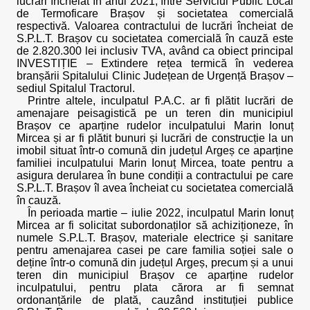
lucrări încheiat în anul 2021, între Serviciul Public Local
de Termoficare Brașov și societatea comercială
respectivă. Valoarea contractului de lucrări încheiat de
S.P.L.T. Brașov cu societatea comercială în cauză este
de 2.820.300 lei inclusiv TVA, având ca obiect principal
INVESTIȚIE – Extindere rețea termică în vederea
branșării Spitalului Clinic Județean de Urgență Brașov –
sediul Spitalul Tractorul.
Printre altele, inculpatul P.A.C. ar fi plătit lucrări de
amenajare peisagistică pe un teren din municipiul
Brașov ce aparține rudelor inculpatului Marin Ionuț
Mircea și ar fi plătit bunuri și lucrări de construcție la un
imobil situat într-o comună din județul Argeș ce aparține
familiei inculpatului Marin Ionuț Mircea, toate pentru a
asigura derularea în bune condiții a contractului pe care
S.P.L.T. Brașov îl avea încheiat cu societatea comercială
în cauză.
În perioada martie – iulie 2022, inculpatul Marin Ionuț
Mircea ar fi solicitat subordonaților să achiziționeze, în
numele S.P.L.T. Brașov, materiale electrice și sanitare
pentru amenajarea casei pe care familia soției sale o
deține într-o comună din județul Argeș, precum și a unui
teren din municipiul Brașov ce aparține rudelor
inculpatului, pentru plata cărora ar fi semnat
ordonanțările de plată, cauzând instituției publice