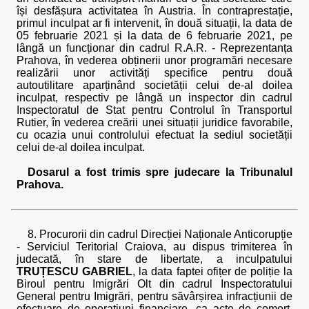
își desfășura activitatea în Austria. În contraprestație,
primul inculpat ar fi intervenit, în două situații, la data de
05 februarie 2021 și la data de 6 februarie 2021, pe
lângă un funcționar din cadrul R.A.R. - Reprezentanța
Prahova, în vederea obținerii unor programări necesare
realizării unor activități specifice pentru două
autoutilitare aparținând societății celui de-al doilea
inculpat, respectiv pe lângă un inspector din cadrul
Inspectoratul de Stat pentru Controlul în Transportul
Rutier, în vederea creării unei situații juridice favorabile,
cu ocazia unui controlului efectuat la sediul societății
celui de-al doilea inculpat.
Dosarul a fost trimis spre judecare la Tribunalul
Prahova.
8. Procurorii din cadrul Direcției Naționale Anticorupție
- Serviciul Teritorial Craiova, au dispus trimiterea în
judecată, în stare de libertate, a inculpatului
TRUȚESCU GABRIEL
, la data faptei ofițer de poliție la
Biroul pentru Imigrări Olt din cadrul Inspectoratului
General pentru Imigrări, pentru săvârșirea infracțiunii de
efectuare de operațiuni financiare, ca acte de comerț,