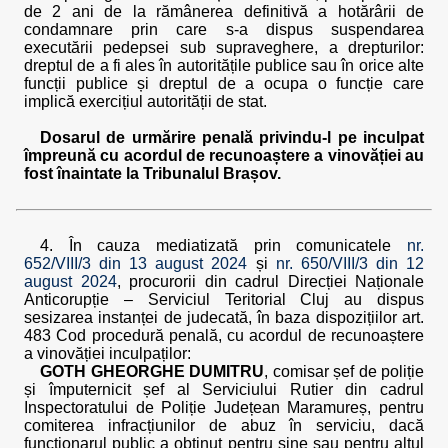
de 2 ani de la rămânerea definitivă a hotărârii de
condamnare prin care s-a dispus suspendarea
executării pedepsei sub supraveghere, a drepturilor:
dreptul de a fi ales în autoritățile publice sau în orice alte
funcții publice și dreptul de a ocupa o funcție care
implică exercițiul autorității de stat.
Dosarul de urmărire penală privindu-l pe inculpat
împreună cu acordul de recunoaștere a vinovăției au
fost înaintate la Tribunalul Brașov.
4. În cauza mediatizată prin comunicatele
nr.
652/VIII/3 din 13 august 2024
și
nr. 650/VIII/3 din 12
august 2024
, procurorii din cadrul Direcției Naționale
Anticorupție – Serviciul Teritorial Cluj au dispus
sesizarea instanței de judecată, în baza dispozițiilor art.
483 Cod procedură penală, cu acordul de recunoaștere
a vinovăției inculpaților:
GOTH GHEORGHE DUMITRU
, comisar șef de poliție
și împuternicit șef al Serviciului Rutier din cadrul
Inspectoratului de Poliție Județean Maramureș, pentru
comiterea infracțiunilor de abuz în serviciu, dacă
funcționarul public a obținut pentru sine sau pentru altul