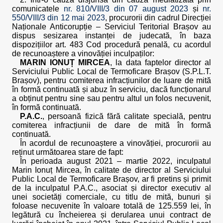
comunicatele
nr. 810/VIII/3 din 07 august 2023
și
nr.
550/VIII/3 din 12 mai 2023
, procurorii din cadrul Direcției
Naționale Anticorupție – Serviciul Teritorial Brașov au
dispus sesizarea instanței de judecată, în baza
dispozițiilor art. 483 Cod procedură penală, cu acordul
de recunoaștere a vinovăției inculpaților:
MARIN IONUȚ MIRCEA
, la data faptelor director al
Serviciului Public Local de Termoficare Brașov (S.P.L.T.
Brașov), pentru comiterea infracțiunilor de luare de mită
în formă continuată și abuz în serviciu, dacă funcționarul
a obținut pentru sine sau pentru altul un folos necuvenit,
în formă continuată.
P.A.C.
, persoană fizică fără calitate specială, pentru
comiterea infracțiunii de dare de mită în formă
continuată.
În acordul de recunoaștere a vinovăției, procurorii au
reținut următoarea stare de fapt:
În perioada august 2021 – martie 2022, inculpatul
Marin Ionuț Mircea, în calitate de director al Serviciului
Public Local de Termoficare Brașov, ar fi pretins și primit
de la inculpatul P.A.C., asociat și director executiv al
unei societăți comerciale, cu titlu de mită, bunuri și
foloase necuvenite în valoare totală de 125.559 lei, în
legătură cu încheierea și derularea unui contract de