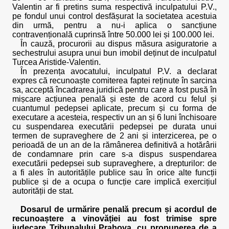
Valentin ar fi pretins suma respectivă inculpatului P.V.,
pe fondul unui control desfășurat la societatea acestuia
din urmă, pentru a nu-i aplica o sancțiune
contravențională cuprinsă între 50.000 lei și 100.000 lei.
În cauză, procurorii au dispus măsura asiguratorie a
sechestrului asupra unui bun imobil deținut de inculpatul
Turcea Aristide-Valentin.
În prezența avocatului, inculpatul P.V. a declarat
expres că recunoaște comiterea faptei reținute în sarcina
sa, acceptă încadrarea juridică pentru care a fost pusă în
mișcare acțiunea penală și este de acord cu felul și
cuantumul pedepsei aplicate, precum și cu forma de
executare a acesteia, respectiv un an și 6 luni închisoare
cu suspendarea executării pedepsei pe durata unui
termen de supraveghere de 2 ani și interzicerea, pe o
perioadă de un an de la rămânerea definitivă a hotărârii
de condamnare prin care s-a dispus suspendarea
executării pedepsei sub supraveghere, a drepturilor: de
a fi ales în autoritățile publice sau în orice alte funcții
publice și de a ocupa o funcție care implică exercițiul
autorității de stat.
Dosarul de urmărire penală precum și acordul de
recunoaștere a vinovăției au fost trimise spre
judecare Tribunalului Prahova, cu propunerea de a