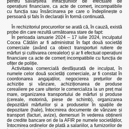
pentru săvârșirea infracțiunilor de efectuare de
operațiuni financiare, ca acte de comerț, incompatibile
cu funcția sau însărcinarea pe care o îndeplinește o
persoană și fals în declarații în formă continuată.
În rechizitoriul procurorilor se arată că, în cauză, există
probe din care rezultă următoarea stare de fapt:
În perioada ianuarie 2024 – 17 iulie 2024, inculpatul
Cocea Cătălin ar fi administrat în fapt două societăți
comerciale (având ca obiect transporturi rutiere de
mărfuri și cultivarea cerealelor) și ar fi efectuat operațiuni
financiare ca acte de comerț incompatibile cu funcția de
ofițer de poliție.
Activitatea comercială desfășurată de inculpat, în
numele celor două societăți comerciale, ar fi constat în
coordonarea angajaților, negocierea prețurilor de
achiziție și vânzare, achiziționarea de produse
cerealiere pe care ulterior le comercializa la un preț mai
mare, organizarea transportului de mărfuri și produse
(cereale, motorină, piese de schimb), organizarea
depozitării mărfurilor și a produselor în spațiile de
depozitare (hale), întocmirea documente de vânzare și
transport (facturi, avize), demersuri în vederea obținerii
de credite bancare ori de la AFIR pe numele societăților,
întocmirea ordinelor de plată a salariilor, a furnizorilor de