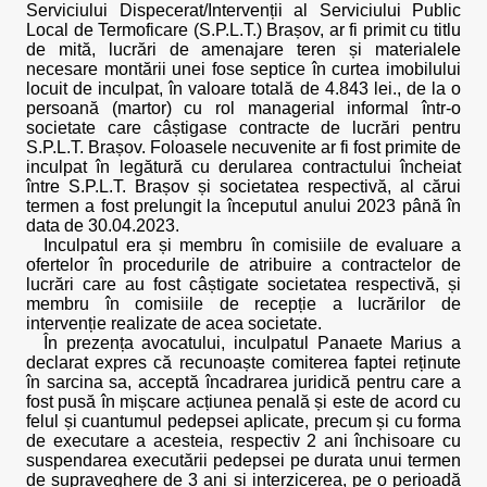
Serviciului Dispecerat/Intervenții al Serviciului Public
Local de Termoficare (S.P.L.T.) Brașov, ar fi primit cu titlu
de mită, lucrări de amenajare teren și materialele
necesare montării unei fose septice în curtea imobilului
locuit de inculpat, în valoare totală de 4.843 lei., de la o
persoană (martor) cu rol managerial informal într-o
societate care câștigase contracte de lucrări pentru
S.P.L.T. Brașov. Foloasele necuvenite ar fi fost primite de
inculpat în legătură cu derularea contractului încheiat
între S.P.L.T. Brașov și societatea respectivă, al cărui
termen a fost prelungit la începutul anului 2023 până în
data de 30.04.2023.
Inculpatul era și membru în comisiile de evaluare a
ofertelor în procedurile de atribuire a contractelor de
lucrări care au fost câștigate societatea respectivă, și
membru în comisiile de recepție a lucrărilor de
intervenție realizate de acea societate.
În prezența avocatului, inculpatul Panaete Marius a
declarat expres că recunoaște comiterea faptei reținute
în sarcina sa, acceptă încadrarea juridică pentru care a
fost pusă în mișcare acțiunea penală și este de acord cu
felul și cuantumul pedepsei aplicate, precum și cu forma
de executare a acesteia, respectiv 2 ani închisoare cu
suspendarea executării pedepsei pe durata unui termen
de supraveghere de 3 ani și interzicerea, pe o perioadă