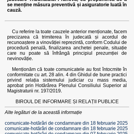
se menține măsura preventivă și asiguratorie luată în
cauză.
Cu referire la toate cauzele anterior menționate, facem
precizarea că trimiterea în judecată și acordul de
recunoaștere a vinovăției reprezintă, conform Codului de
procedură penală, finalizarea anchetei penale, situație
care nu poate să înfrângă principiul prezumției de
nevinovăție.
Menționăm că toate comunicatele au fost întocmite în
conformitate cu art. 28 alin. 4 din Ghidul de bune practici
privind relația sistemului judiciar cu mass media,
aprobat prin Hotărârea Plenului Consiliului Superior al
Magistraturii nr. 197/2019.
BIROUL DE INFORMARE ȘI RELAȚII PUBLICE
Alte legături de la această informație
comunicate-hotărâri de condamnare din 18 februarie 2025
comunicate-hotărâri de condamnare din 18 februarie 2025
comunicate-hotărâri de condamnare din 07 februarie 2025