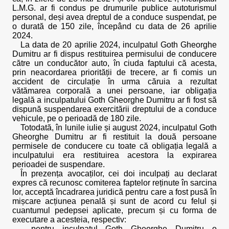
L.M.G. ar fi condus pe drumurile publice autoturismul
personal, deși avea dreptul de a conduce suspendat, pe
o durată de 150 zile, începând cu data de 26 aprilie
2024.
La data de 20 aprilie 2024, inculpatul Goth Gheorghe
Dumitru ar fi dispus restituirea permisului de conducere
către un conducător auto, în ciuda faptului că acesta,
prin neacordarea priorității de trecere, ar fi comis un
accident de circulație în urma căruia a rezultat
vătămarea corporală a unei persoane, iar obligația
legală a inculpatului Goth Gheorghe Dumitru ar fi fost să
dispună suspendarea exercitării dreptului de a conduce
vehicule, pe o perioadă de 180 zile.
Totodată, în lunile iulie și august 2024, inculpatul Goth
Gheorghe Dumitru ar fi restituit la două persoane
permisele de conducere cu toate că obligația legală a
inculpatului era restituirea acestora la expirarea
perioadei de suspendare.
În prezența avocaților, cei doi inculpați au declarat
expres că recunosc comiterea faptelor reținute în sarcina
lor, acceptă încadrarea juridică pentru care a fost pusă în
mișcare acțiunea penală și sunt de acord cu felul și
cuantumul pedepsei aplicate, precum și cu forma de
executare a acesteia, respectiv:
- pentru inculpatul Goth Gheorghe Dumitru o