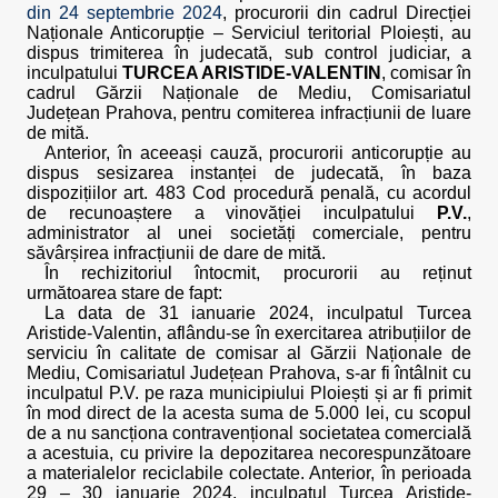
din 24 septembrie 2024
, procurorii din cadrul Direcției
Naționale Anticorupție – Serviciul teritorial Ploiești, au
dispus trimiterea în judecată, sub control judiciar, a
inculpatului
TURCEA ARISTIDE-VALENTIN
, comisar în
cadrul Gărzii Naționale de Mediu, Comisariatul
Județean Prahova, pentru comiterea infracțiunii de luare
de mită.
Anterior, în aceeași cauză, procurorii anticorupție au
dispus sesizarea instanței de judecată, în baza
dispozițiilor art. 483 Cod procedură penală, cu acordul
de recunoaștere a vinovăției inculpatului
P.V.
,
administrator al unei societăți comerciale, pentru
săvârșirea infracțiunii de dare de mită.
În rechizitoriul întocmit, procurorii au reținut
următoarea stare de fapt:
La data de 31 ianuarie 2024, inculpatul Turcea
Aristide-Valentin, aflându-se în exercitarea atribuțiilor de
serviciu în calitate de comisar al Gărzii Naționale de
Mediu, Comisariatul Județean Prahova, s-ar fi întâlnit cu
inculpatul P.V. pe raza municipiului Ploiești și ar fi primit
în mod direct de la acesta suma de 5.000 lei, cu scopul
de a nu sancționa contravențional societatea comercială
a acestuia, cu privire la depozitarea necorespunzătoare
a materialelor reciclabile colectate. Anterior, în perioada
29 – 30 ianuarie 2024, inculpatul Turcea Aristide-