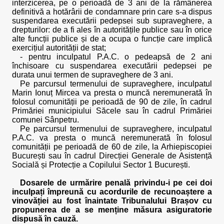
interzicerea, pe o perioadă de 3 ani de la rămânerea
definitivă a hotărârii de condamnare prin care s-a dispus
suspendarea executării pedepsei sub supraveghere, a
drepturilor: de a fi ales în autoritățile publice sau în orice
alte funcții publice și de a ocupa o funcție care implică
exercițiul autorității de stat;
- pentru inculpatul P.A.C. o pedeapsă de 2 ani
închisoare cu suspendarea executării pedepsei pe
durata unui termen de supraveghere de 3 ani.
Pe parcursul termenului de supraveghere, inculpatul
Marin Ionuț Mircea va presta o muncă neremunerată în
folosul comunității pe perioadă de 90 de zile, în cadrul
Primăriei municipiului Săcele sau în cadrul Primăriei
comunei Sânpetru.
Pe parcursul termenului de supraveghere, inculpatul
P.A.C. va presta o muncă neremunerată în folosul
comunității pe perioadă de 60 de zile, la Arhiepiscopiei
București sau în cadrul Direcției Generale de Asistență
Socială și Protecție a Copilului Sector 1 București.
Dosarele de urmărire penală privindu-i pe cei doi
inculpați împreună cu acordurile de recunoaștere a
vinovăției au fost înaintate Tribunalului Brașov cu
propunerea de a se menține măsura asiguratorie
dispusă în cauză.