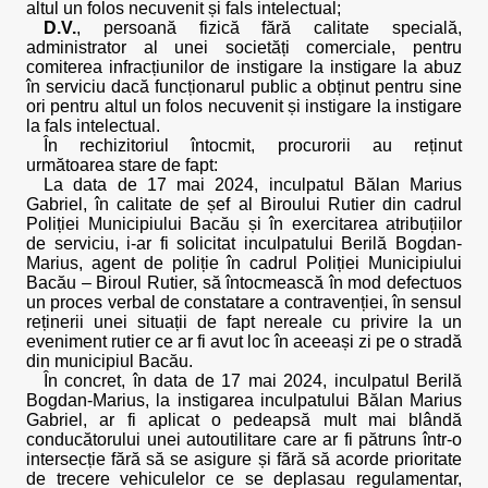
altul un folos necuvenit și fals intelectual;
D.V.
, persoană fizică fără calitate specială,
administrator al unei societăți comerciale, pentru
comiterea infracțiunilor de instigare la instigare la abuz
în serviciu dacă funcționarul public a obținut pentru sine
ori pentru altul un folos necuvenit și instigare la instigare
la fals intelectual.
În rechizitoriul întocmit, procurorii au reținut
următoarea stare de fapt:
La data de 17 mai 2024, inculpatul Bălan Marius
Gabriel, în calitate de șef al Biroului Rutier din cadrul
Poliției Municipiului Bacău și în exercitarea atribuțiilor
de serviciu, i-ar fi solicitat inculpatului Berilă Bogdan-
Marius, agent de poliție în cadrul Poliției Municipiului
Bacău – Biroul Rutier, să întocmească în mod defectuos
un proces verbal de constatare a contravenției, în sensul
reținerii unei situații de fapt nereale cu privire la un
eveniment rutier ce ar fi avut loc în aceeași zi pe o stradă
din municipiul Bacău.
În concret, în data de 17 mai 2024, inculpatul Berilă
Bogdan-Marius, la instigarea inculpatului Bălan Marius
Gabriel, ar fi aplicat o pedeapsă mult mai blândă
conducătorului unei autoutilitare care ar fi pătruns într-o
intersecție fără să se asigure și fără să acorde prioritate
de trecere vehiculelor ce se deplasau regulamentar,