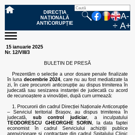
DIRECȚIA
A-
NAȚIONALĂ
ANTICORUPȚIE
÷
A+
sesizați-
despre
rezultatele
mass
informare
cooperare
Ce
Cum
Cum
Ce
Fazele
Ce
Care sunt
Cum
Cine
Cu ce
Sursele
Structura
Conducerea
Structuri
Cadrul
Resurse
Resurse
Integritate
Rapoarte
Hotărâri
Biroul de
Comunicate
Model de
Drept
Evenimente
Persoana
Model
Raportul
Legea
Protecția
Modalități
Programe
Evenimente
Cadrul legal
15 ianuarie 2025
ne
noi
noastre
media
publică
internațională
înseamnă
sesizați
este
trebuie
procesului
urmează
drepturile și
sprijiniți
lucrează
se
de
teritoriale
legal
financiare
umane
instituțională
de
penale
informare
de presă
acreditare
la
responsabilă
solicitare
anual
544/2001
datelor
de
internaționale
internațional
Nr. 12/VIII/3
fapta de
o faptă
protejat
să
penal
după ce
obligațiile
DNA
la DNA?
ocupă
informații
și achiziții
activitate
definitive
și relații
replică
cu
informații
privind
și norme
cu
contestare
corupție
de
cel care
conțină o
sesizez
persoanelor
oferind
DNA?
ale DNA
publice
în cauze
publice -
informarea
în baza
aplicarea
de
caracter
a
BULETIN DE PRESĂ
corupție?
denunță?
sesizare?
o faptă
în procesul
date
de
Contacte
publică
Legii
Legii
aplicare
personal
răspunsului
de
penal?
despre
corupție
544/2001
544/2001
oferit în
Prezentăm o selecție a unor dosare penale finalizate
corupție?
posibile
baza Legii
în luna
decembrie 2024
, care nu au fost mediatizate la
fapte de
544/2001
zi, în care procurorii anticorupție au dispus trimiterea în
corupție?
judecată sau sesizarea instanței de judecată cu acord
de recunoaștere a vinovăției, după cum urmează:
1. Procurorii din cadrul Direcției Naționale Anticorupție
– Serviciul teritorial Brașov, au dispus trimiterea în
judecată,
sub control judiciar
, a inculpatului
TEODORESCU GHEORGHE SORIN
, la data faptei
economist în cadrul Serviciului achiziții publice
aprovizionare și contractare din cadrul Spitalului Clinic