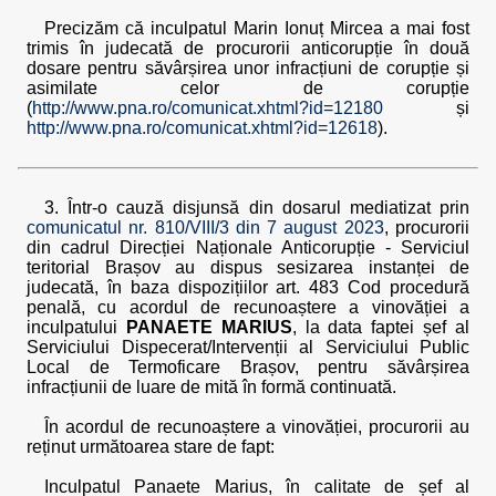
Precizăm că inculpatul Marin Ionuț Mircea a mai fost
trimis în judecată de procurorii anticorupție în două
dosare pentru săvârșirea unor infracțiuni de corupție și
asimilate celor de corupție
(
http://www.pna.ro/comunicat.xhtml?id=12180
și
http://www.pna.ro/comunicat.xhtml?id=12618
).
3. Într-o cauză disjunsă din dosarul mediatizat prin
comunicatul nr. 810/VIII/3 din 7 august 2023
, procurorii
din cadrul Direcției Naționale Anticorupție - Serviciul
teritorial Brașov au dispus sesizarea instanței de
judecată, în baza dispozițiilor art. 483 Cod procedură
penală, cu acordul de recunoaștere a vinovăției a
inculpatului
PANAETE MARIUS
, la data faptei șef al
Serviciului Dispecerat/Intervenții al Serviciului Public
Local de Termoficare Brașov, pentru săvârșirea
infracțiunii de luare de mită în formă continuată.
În acordul de recunoaștere a vinovăției, procurorii au
reținut următoarea stare de fapt:
Inculpatul Panaete Marius, în calitate de șef al