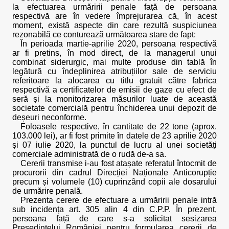
la efectuarea urmăririi penale față de persoana
respectivă are în vedere împrejurarea că, în acest
moment, există aspecte din care rezultă suspiciunea
rezonabilă ce conturează următoarea stare de fapt:
În perioada martie-aprilie 2020, persoana respectivă
ar fi pretins, în mod direct, de la managerul unui
combinat siderurgic, mai multe produse din tablă în
legătură cu îndeplinirea atribuțiilor sale de serviciu
referitoare la alocarea cu titlu gratuit către fabrica
respectivă a certificatelor de emisii de gaze cu efect de
seră și la monitorizarea măsurilor luate de această
societate comercială pentru închiderea unui depozit de
deșeuri neconforme.
Foloasele respective, în cantitate de 22 tone (aprox.
103.000 lei), ar fi fost primite în datele de 23 aprilie 2020
și 07 iulie 2020, la punctul de lucru al unei societăți
comerciale administrată de o rudă de-a sa.
Cererii transmise i-au fost atașate referatul întocmit de
procurorii din cadrul Direcției Naționale Anticorupție
precum și volumele (10) cuprinzând copii ale dosarului
de urmărire penală.
Prezenta cerere de efectuare a urmăririi penale intră
sub incidența art. 305 alin 4 din C.P.P. În prezent,
persoana față de care s-a solicitat sesizarea
Președintelui României pentru formularea cererii de