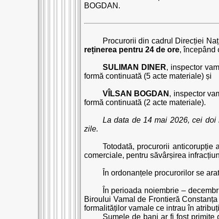
BOGDAN.
Procurorii din cadrul Direcției Na
reținerea pentru 24 de ore
, începând 
SULIMAN DINER
, inspector vam
formă continuată (5 acte materiale) și
VÎLSAN BOGDAN
, inspector va
formă continuată (2 acte materiale).
La data de 14 mai 2026, cei doi i
zile.
Totodată, procurorii anticorupție
comerciale, pentru săvârșirea infracțiu
În ordonanțele procurorilor se ara
În perioada noiembrie – decembrie
Biroului Vamal de Frontieră Constanța a
formalităților vamale ce intrau în atribuț
Sumele de bani ar fi fost primite