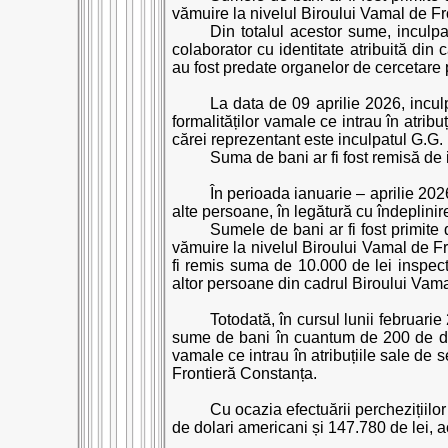
vămuire la nivelul Biroului Vamal de F
Din totalul acestor sume, inculp
colaborator cu identitate atribuită din
au fost predate organelor de cercetare 
La data de 09 aprilie 2026, incul
formalităților vamale ce intrau în atribu
cărei reprezentant este inculpatul G.G.
Suma de bani ar fi fost remisă de 
În perioada ianuarie – aprilie 202
alte persoane, în legătură cu îndeplinire
Sumele de bani ar fi fost primite
vămuire la nivelul Biroului Vamal de Fr
fi remis suma de 10.000 de lei inspect
altor persoane din cadrul Biroului Vama
Totodată, în cursul lunii februari
sume de bani în cuantum de 200 de dola
vamale ce intrau în atribuțiile sale de 
Frontieră Constanța.
Cu ocazia efectuării perchezițiilo
de dolari americani și 147.780 de lei, ac