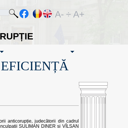
A-
÷
A+
ORUPȚIE
·EFICIENȚĂ
i anticorupție, judecătorii din cadrul
de inculpații SULIMAN DINER și VÎLSAN