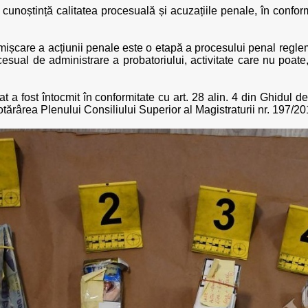
la cunoștință calitatea procesuală și acuzațiile penale, în confo
ișcare a acțiunii penale este o etapă a procesului penal regl
sual de administrare a probatoriului, activitate care nu poate, 
 fost întocmit în conformitate cu art. 28 alin. 4 din Ghidul de 
tărârea Plenului Consiliului Superior al Magistraturii nr. 197/20