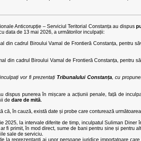
ționale Anticorupție – Serviciul Teritorial Constanța au dispus
pu
cu data de 13 mai 2026, a următorilor inculpații:
al din cadrul Biroului Vamal de Frontieră Constanța, pentru săvâ
mal din cadrul Biroului Vamal de Frontieră Constanța, pentru săvâ
nculpați vor fi prezentați
Tribunalului Constanța
, cu propune
 au dispus punerea în mișcare a acțiunii penale, față de inculp
nii de
dare de mită
.
tă că, în cauză, există date și probe care conturează următoarea 
 2025, la intervale diferite de timp, inculpatul Suliman Diner î
r fi primit, în mod direct, sume de bani pentru sine și pentru al
iile sale de serviciu.
 de la reprezentanți ai unor persoane juridice importatoare care