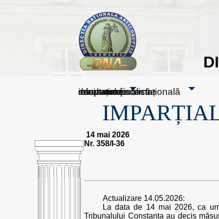
D
sesizați-ne
despre noi
rezultatele noastre
mass media
informare publică
cooperare internațională
IMPARȚIAL
14 mai 2026
Nr. 358/I-36
Actualizare 14.05.2026:
La data de 14 mai 2026, ca urmar
Tribunalului Constanța au decis măsu