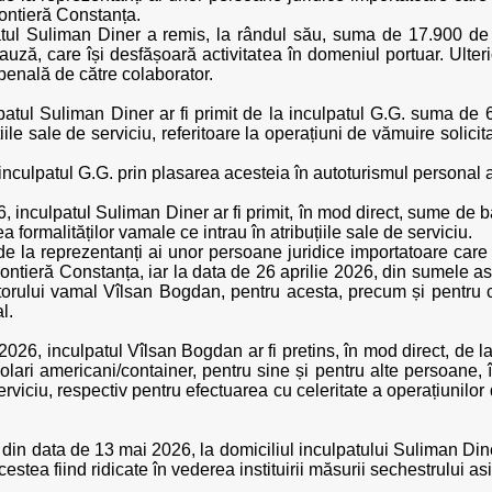
rontieră Constanța.
atul Suliman Diner a remis, la rândul său, suma de 17.900 de 
 cauză, care își desfășoară activitatea în domeniul portuar. Ulte
penală de către colaborator.
patul Suliman Diner ar fi primit de la inculpatul G.G. suma de 6
țiile sale de serviciu, referitoare la operațiuni de vămuire solic
inculpatul G.G. prin plasarea acesteia în autoturismul personal 
6, inculpatul Suliman Diner ar fi primit, în mod direct, sume de b
a formalităților vamale ce intrau în atribuțiile sale de serviciu.
 de la reprezentanți ai unor persoane juridice importatoare care
ontieră Constanța, iar la data de 26 aprilie 2026, din sumele ast
orului vamal Vîlsan Bogdan, pentru acesta, precum și pentru ca
l.
e 2026, inculpatul Vîlsan Bogdan ar fi pretins, în mod direct, de 
ri americani/container, pentru sine și pentru alte persoane, în 
serviciu, respectiv pentru efectuarea cu celeritate a operațiunilo
r din data de 13 mai 2026, la domiciliul inculpatului Suliman Din
estea fiind ridicate în vederea instituirii măsurii sechestrului asi