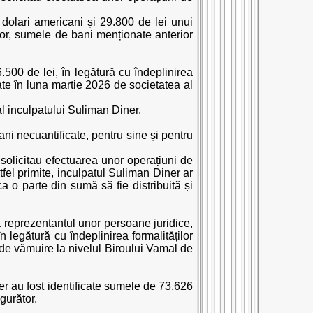
dolari americani și 29.800 de lei unui
rior, sumele de bani menționate anterior
.500 de lei, în legătură cu îndeplinirea
itate în luna martie 2026 de societatea al
al inculpatului Suliman Diner.
ani necuantificate, pentru sine și pentru
 solicitau efectuarea unor operațiuni de
fel primite, inculpatul Suliman Diner ar
 o parte din sumă să fie distribuită și
la reprezentantul unor persoane juridice,
legătură cu îndeplinirea formalităților
r de vămuire la nivelul Biroului Vamal de
er au fost identificate sumele de 73.626
gurător.