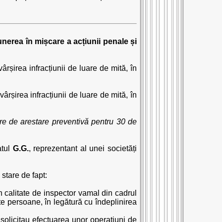
nerea în mișcare a acțiunii penale și
rșirea infracțiunii de luare de mită, în
rșirea infracțiunii de luare de mită, în
re de arestare preventivă pentru 30 de
atul
G.G.
, reprezentant al unei societăți
stare de fapt:
n calitate de inspector vamal din cadrul
te persoane, în legătură cu îndeplinirea
 solicitau efectuarea unor operațiuni de