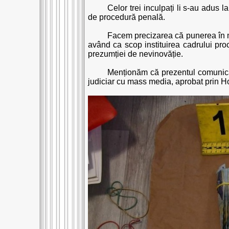
Celor trei inculpați li s-au adus 
de procedură penală.
Facem precizarea că punerea în m
având ca scop instituirea cadrului proce
prezumției de nevinovăție.
Menționăm că prezentul comunicat a
judiciar cu mass media, aprobat prin Ho